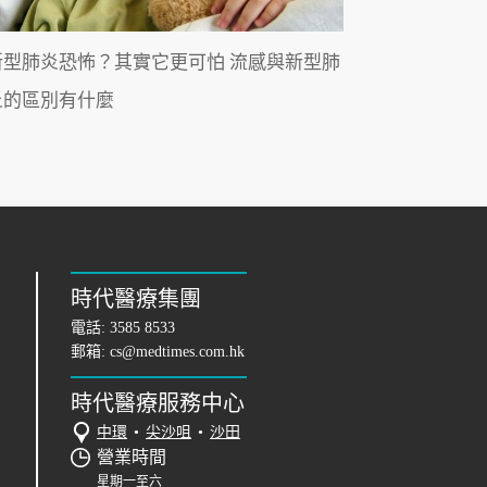
新型肺炎恐怖？其實它更可怕 流感與新型肺
炎的區別有什麼
時代醫療集團
電話:
3585 8533
郵箱:
cs@medtimes.com.hk
時代醫療服務中心
中環
•
尖沙咀
•
沙田
營業時間
星期一至六