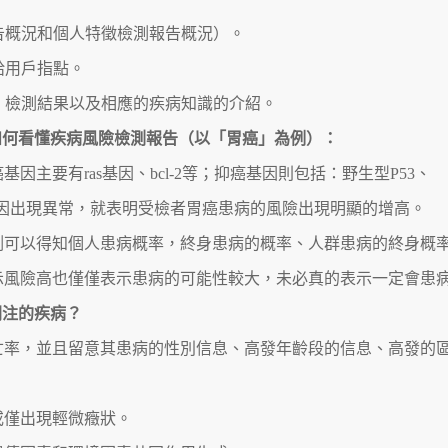
報告概況和個人特徵檢測報告概況）。
給用戶指點。
容、檢測結果以及相應的疾病知識的介紹。
如何看懂疾病風險檢測報告（以「胃癌」為例）：
主要有ras基因、bcl-2等；抑癌基因則包括：野生型P53、
癌基因出現異常，就表明受檢者胃癌患病的風險出現明顯的增高。
測可以得知個人患病概率，終身患病的概率、人群患病的終身概
示風險高也僅僅表示患病的可能性較大，未必真的表示一定會患
關注的疾病？
死亡率，並且留意其患病的性別信息、高發年齡段的信息、高發的
。
或僅出現輕微癥狀。