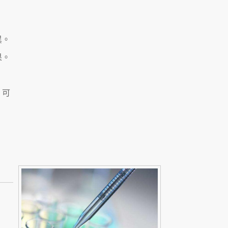
異。
果。
，可