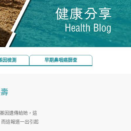
基因檢測
早期鼻咽癌篩查
長壽
1基因遺傳給她，這
。而這報道一出引起