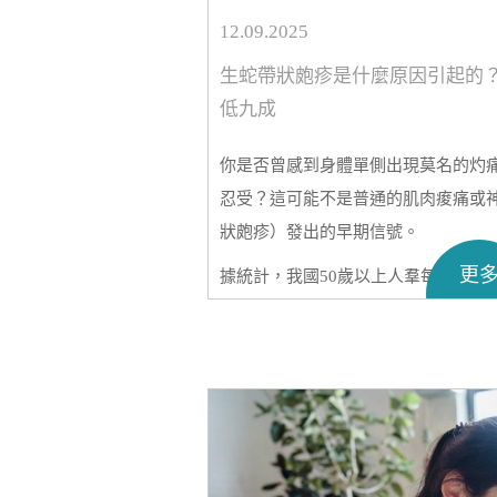
12.09.2025
生蛇帶狀皰疹是什麼原因引起的
低九成
你是否曾感到身體單側出現莫名的灼
忍受？這可能不是普通的肌肉痠痛或
狀皰疹）發出的早期信號。
更
據統計，我國50歲以上人羣每年新增
人警惕的是，90%以上的成人體內都
甚至這種被稱為「最疼皮膚病」的疾
然蔓延。