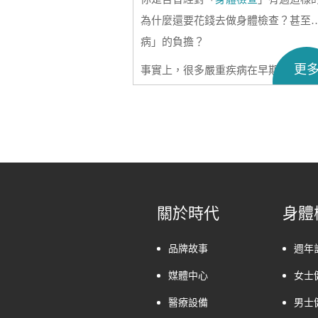
為什麼還要花錢去做身體檢查？甚至
病」的負擔？
更
事實上，很多嚴重疾病在早期都是沒
報時，可能已經錯過最佳治療時機。
值，並非在於「致病」，而在於「防
我們看不見的健康隱患，讓我們有機
那麼，身體檢查究竟能帶來哪些益處
體檢項目
？
關於時代
身體
品牌故事
週年
媒體中心
女士
醫療設備
男士