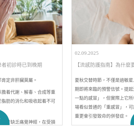
02.09.2025
患者初診時已到晚期
【流感防護指南】為什麼
那肯定非肝臟莫屬。
夏秋交替時節，不僅是過敏星
期即將來臨的預警信號。提起
承擔着代謝、解毒、合成等重
一點的感冒」，但實際上它所
於脂肪的消化和吸收起着不可
場看似普通的「重感冒」，可
重更會引發致命的併發症。
多
，由於缺乏痛覺神經，在受損
因此，
時代醫療
提醒，提前
接
到出現黃疸、腹水等症狀時，