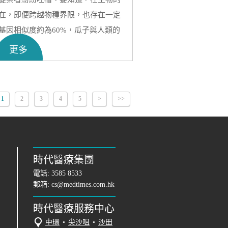
在，即便跨越物種界限，也存在一定
基因相似度約為60%，瓜子與人類的
。
更多
定自然不會出現「0%」這樣荒誕的結
相似度達到多少才能確認親生關係？接
細講解一下！
1
2
3
4
5
>
>>
時代醫療集團
電話:
3585 8533
郵箱:
cs@medtimes.com.hk
時代醫療服務中心
中環
•
尖沙咀
•
沙田