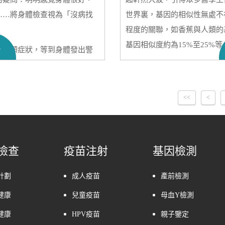
……將身體檢查視為「沒病找
世界裏，基因的相似性無處不
程度的關聯，如香蕉與人類的
基因相似度約為15%至25%等
多
有明顯症狀，等到身體發出警
換言之，身體檢查的真正價
如此看來，人類之間的親子鑑
病」。它就像一面鏡子，照出
果。那麼，親子鑑定中DNA
會在疾病惡化前採取行動。
下來就讓
香港化驗所
為大家詳
<<
<
？不同年齡段該關注哪些
健康
檢查
疫苗注射
基因檢測
計劃
成人疫苗
產前檢測
健康
兒童疫苗
母血Y檢測
健康
HPV疫苗
親子鑒定