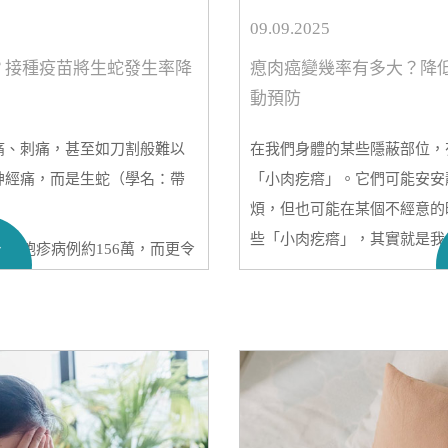
09.09.2025
？接種疫苗將生蛇發生率降
瘜肉癌變幾率有多大？降
動預防
痛、刺痛，甚至如刀割般難以
在我們身體的某些隱蔽部位，
神經痛，而是生蛇（學名：帶
「小肉疙瘩」。它們可能安安
煩，但也可能在某個不經意的
些「小肉疙瘩」，其實就是我
多
帶狀皰疹病例約156萬，而更令
潛伏着引發這一疾病的病毒，
一説到瘜肉，不少人立馬就會
病，正從老年人向年輕羣體悄
是癌症的前兆。但其實，並不
Medtimes
就來和大家聊聊瘜肉
講講在哪些情況下，瘜肉癌變