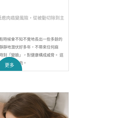
低瘜肉癌變風險，從被動切除到主
有時候會不知不覺地長出一些多餘的
靜靜地潛伏好多年，不帶來任何麻
時刻「變臉」，對健康構成威脅。 這
們常説的瘜肉。
更多
把它和癌症聯繫在一起，覺得瘜肉就
是所有的瘜肉都會癌變。接下來，
和癌症之間那點複雜的關係，也順便
的風險會比較高。