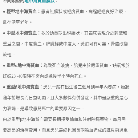
不同類型的
地中海貧血癥狀
：
● 輕型地中海貧血：
患者無癥狀或輕度貧血，病程經過良好治療，
能存活至老年。
● 中型地中海貧血：
多於幼童期出現癥狀，其臨床表現介於輕型和
重型之間，中度貧血，脾臟輕或中度大，黃疽可有可無，骨骼改變
較輕。
● 重型α地中海貧血：
為致死血液病，胎兒由於嚴重貧血、缺氧常於
妊娠23~40周時在宮內或娩後半小時內死亡。
● 重型β地中海貧血：
患兒一般在出生後三個月到半年內發病，癥狀
隨年齡增長而日益明顯，且大多數伴有併發症，其中最嚴重的是心
力衰竭，是導致患兒死亡的重要原因之一。
由於重型β地中海貧血需要長期接受輸血和注射除鐵藥物，每月需
要高昂的治療費用，而且患兒最終也因長期輸血造成的鐵負荷過重