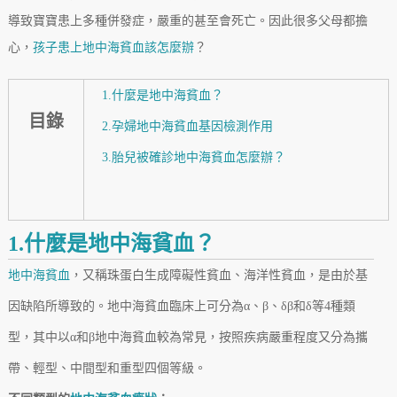
導致寶寶患上多種併發症，嚴重的甚至會死亡。因此很多父母都擔
心，
孩子患上地中海貧血該怎麼辦
？
1.什麼是地中海貧血？
目錄
2.孕婦地中海貧血基因檢測作用
3.胎兒被確診地中海貧血怎麼辦？
1.什麼是地中海貧血？
地中海貧血
，又稱珠蛋白生成障礙性貧血、海洋性貧血，是由於基
因缺陷所導致的。地中海貧血臨床上可分為α、β、δβ和δ等4種類
型，其中以α和β地中海貧血較為常見，按照疾病嚴重程度又分為攜
帶、輕型、中間型和重型四個等級。