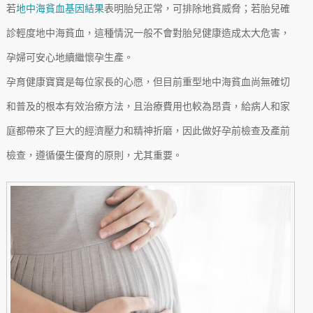
若
地中海貧血基因結果
表明胎兒正常，可排除地貧威脅；若胎兒確
診輕度地中海貧血，這種情況一般不會對胎兒健康造成太大危害，
孕婦可安心地續繼懷孕生產。
孕育健康寶寶是每位家長的心愿，但目前重型地中海貧血尚無確切
和普及的根本有效治療方法，且治療費用也較為昂貴，給病人和家
庭都帶來了巨大的經濟壓力和精神折磨，因此做好孕前檢查及產前
檢查，遵循優生優育的原則，尤其重要。