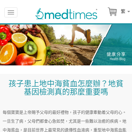
繁
Toggle
navigation
孩子患上地中海貧血怎麼辦？地貧
基因檢測真的那麼重要嗎
每個寶寶是上帝賜予父母的最好禮物，孩子的健康牽動着父母的心。
一旦生了病，父母們都會心急如焚，尤其是一些難以治癒的疾病。地
中海貧血，是目前世界上最常見的遺傳性血液病，重型地中海貧血能