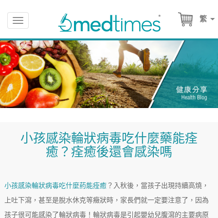
繁
Toggle
navigation
小孩感染輪狀病毒吃什麼藥能痊
癒？痊癒後還會感染嗎
小孩感染輪狀病毒吃什麼葯能痊癒
？入秋後，當孩子出現持續高燒，
上吐下瀉，甚至是脫水休克等癥狀時，家長們就一定要注意了，因為
孩子很可能感染了輪狀病毒！輪狀病毒是引起嬰幼兒腹瀉的主要病原