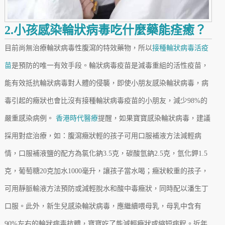
2.小孩感染輪狀病毒吃什麼藥能痊癒？
目前尚無治療輪狀病毒性腹瀉的特效藥物，所以
接種輪狀病毒活疫
苗
是預防的唯一有效手段。輪狀病毒疫苗是減毒重組的活性疫苗，
能有效抵抗輪狀病毒對人體的侵襲，即使小朋友感染輪狀病毒，病
毒引起的癥狀也會比沒有接種輪狀病毒疫苗的小朋友，減少98%的
嚴重感染病例。
香港時代醫療
提醒，如果寶寶感染輪狀病毒，建議
採用對症治療，如：腹瀉癥狀輕的孩子可用口服補液方法減輕病
情，口服補液鹽的配方為氯化鈉3.5克，碳酸氫鈉2.5克，氫化鉀1.5
克，葡萄糖20克加水1000毫升，讓孩子當水喝；癥狀較重的孩子，
可用靜脈輸液方法預防或減輕脫水和酸中毒癥狀，同時配以潘生丁
口服。此外，新生兒感染輪狀病毒，應繼續喂母乳，母乳中含有
90%左右的輪狀病毒抗體，寶寶吃了能減輕癥狀或縮短病程。近年