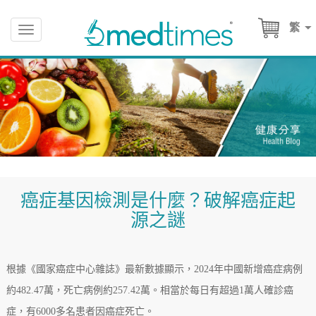
繁
Toggle
navigation
癌症基因檢測是什麼？破解癌症起
源之謎
根據《國家癌症中心雜誌》最新數據顯示，2024年中國新增癌症病例
約482.47萬，死亡病例約257.42萬。相當於每日有超過1萬人確診癌
症，有6000多名患者因癌症死亡。