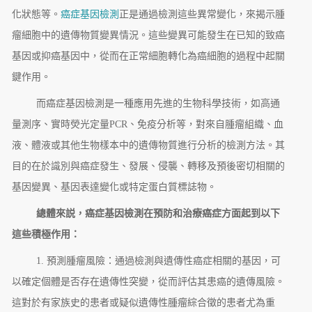
化狀態等。
癌症基因檢測
正是通過檢測這些異常變化，來揭示腫
瘤細胞中的遺傳物質變異情況。這些變異可能發生在已知的致癌
基因或抑癌基因中，從而在正常細胞轉化為癌細胞的過程中起關
鍵作用。
而癌症基因檢測是一種應用先進的生物科學技術，如高通
量測序、實時熒光定量PCR、免疫分析等，對來自腫瘤組織、血
液、體液或其他生物樣本中的遺傳物質進行分析的檢測方法。其
目的在於識別與癌症發生、發展、侵襲、轉移及預後密切相關的
基因變異、基因表達變化或特定蛋白質標誌物。
總體來説，癌症基因檢測在預防和治療癌症方面起到以下
這些積極作用：
1. 預測腫瘤風險：通過檢測與遺傳性癌症相關的基因，可
以確定個體是否存在遺傳性突變，從而評估其患癌的遺傳風險。
這對於有家族史的患者或疑似遺傳性腫瘤綜合徵的患者尤為重