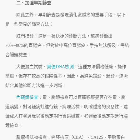
二、加強早期篩查
除此之外，早期篩查是發現消化道腫瘤的重要手段。以下
是一些常見的篩查方法：
肛門指診：這是一種快捷的診斷方法，能夠診斷出
70%~80%的直腸癌。但對於中高位直腸癌，手指無法觸及，需結
合腸鏡檢查。
大便潛血試驗、
糞便DNA檢測
：這種方法價格低廉、操作
簡單，但存在較高的假陽性率。因此，為避免誤診、漏診，還需
結合其他診斷方法進一步判斷。
內窺鏡檢查
：胃、腸鏡檢查可以直觀觀察是否存在胃、腸
道病變，對可疑病灶進行鏡下病理活檢，明確腫瘤的良惡性。建
議成人在40週歲以後應定期行胃鏡檢查，45週歲後應定期進行腸
鏡檢查。
腫瘤標誌物檢查：癌胚抗原（CEA）、CA125、甲胎蛋白