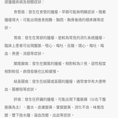
道腫瘤疾病及相關症狀：
食管癌：發生在食管的腫瘤，早期可能無明顯症狀，隨着
腫瘤增大，可能出現進食困難、胸悶、胸骨後燒灼樣疼痛等症
狀。
胃癌：發生在胃部的腫瘤，是較為常見的消化系統腫瘤，
臨牀上患者可出現腹脹、噁心、嘔吐、反酸、燒心、嘔吐、嘔
血、黑便、消瘦等症狀。
闌尾腺癌：發生在闌尾的腫瘤，相對較為少見，惡性程度
相對較低，病情發展也比較緩慢。
結直腸癌：發生在結腸或直腸的腫瘤，通常會伴有大便帶
血、腸梗阻等症狀。
肝癌：發生在肝臟的腫瘤，可能出現下腹脹痛（以右下腹
脹痛為主）、腹水、皮膚變黃、鞏膜變黃、消化不良、味覺改
變、雙下肢水腫、凝血改變、出血等症狀。