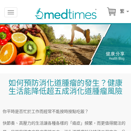
繁
Toggle
navigation
如何預防消化道腫瘤的發生？健康
生活能降低超五成消化道腫瘤風險
你平時是否忙於工作而經常不能按時按點吃飯？
快節奏、高壓力的生活讓各種各樣的「癌症」頻繁，而更值得關注的