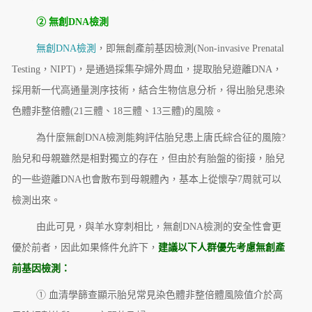
② 無創DNA檢測
無創DNA檢測
，即無創產前基因檢測(Non-invasive Prenatal
Testing，NIPT)，是通過採集孕婦外周血，提取胎兒遊離DNA，
採用新一代高通量測序技術，結合生物信息分析，得出胎兒患染
色體非整倍體(21三體、18三體、13三體)的風險。
為什麼無創DNA檢測能夠評估胎兒患上唐氏綜合征的風險?
胎兒和母親雖然是相對獨立的存在，但由於有胎盤的銜接，胎兒
的一些遊離DNA也會散布到母親體內，基本上從懷孕7周就可以
檢測出來。
由此可見，與羊水穿刺相比，無創DNA檢測的安全性會更
優於前者，因此如果條件允許下，
建議以下人群優先考慮
無創產
前基因檢測
：
① 血清學篩查顯示胎兒常見染色體非整倍體風險值介於高