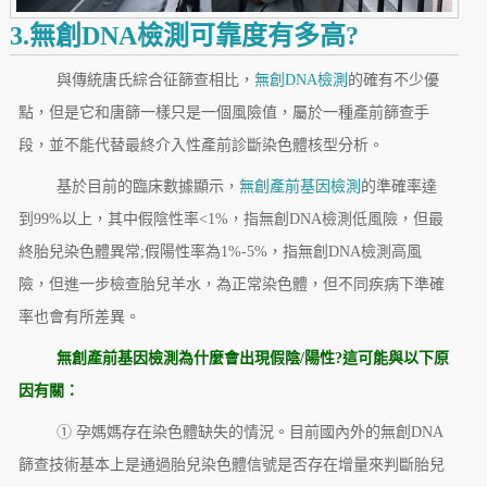
3.無創DNA檢測可靠度有多高?
與傳統唐氏綜合征篩查相比，
無創DNA檢測
的確有不少優
點，但是它和唐篩一樣只是一個風險值，屬於一種產前篩查手
段，並不能代替最終介入性產前診斷染色體核型分析。
基於目前的臨床數據顯示，
無創產前基因檢測
的準確率達
到99%以上，其中假陰性率<1%，指無創DNA檢測低風險，但最
終胎兒染色體異常;假陽性率為1%-5%，指無創DNA檢測高風
險，但進一步檢查胎兒羊水，為正常染色體，但不同疾病下準確
率也會有所差異。
無創產前基因檢測為什麼會出現假陰/陽性?這可能與以下原
因有關：
① 孕媽媽存在染色體缺失的情況。目前國內外的無創DNA
篩查技術基本上是通過胎兒染色體信號是否存在增量來判斷胎兒