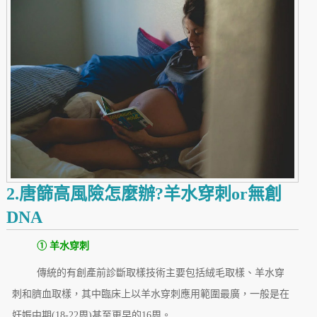
2.唐篩高風險怎麼辦?羊水穿刺or無創
DNA
① 羊水穿刺
傳統的有創產前診斷取樣技術主要包括絨毛取樣、羊水穿
刺和臍血取樣，其中臨床上以羊水穿刺應用範圍最廣，一般是在
妊娠中期(18-22周)甚至更早的16周。