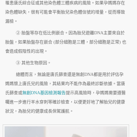
罹患唐氏綜合征或其他染色體三體疾病的風險。如果孕媽媽存在
染色體缺失，很有可能會平衡胎兒染色體信號的增量，從而導致
漏檢。
② 胎盤等存在低比例嵌合。因為胎兒遊離DNA主要來自於
胎盤，如果胎盤存在嵌合 (部分細胞是三體，部分細胞是正常) 也
會造成假陰性的出現。
③ 其他生物原因。
總體而言，無論是唐氏篩查還是無創DNA都是用於評估孕
媽媽懷上唐氏兒的風險，其結果均不能作為最終診斷依據。當唐
氏篩查或
無創DNA基因檢測報告
提示高風險時，孕媽媽需要遵醫
囑進一步進行羊水穿刺等確診檢查，以便更好地了解胎兒的健康
狀況，為胎兒的健康成長保駕護航。