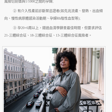
風險切割值與1/1000之間的孕婦;
② 有介入性產前診斷禁忌證者(如先兆流產、發熱、出血傾
向、慢性病原體感染活動期、孕婦Rh陰性血型等);
③ 孕20+6周以上，錯過血清學篩查最佳時間，但要求評估
21-三體綜合征、18-三體綜合征、13-三體綜合征風險者。