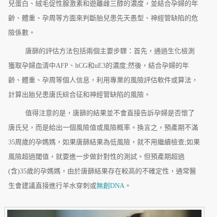
兒蛋白、絨毛促性腺激素和遊離雌三醇的濃度，並結合孕婦的年
齡、體重、孕周等方面來判斷胎兒患先天愚型、神經管缺陷的危
險係數。
唐篩的評估方法包括兩個主要步驟：首先，通過生化檢測
獲取孕婦血清中AFP、hCG和uE3的濃度;然後，結合孕婦的年
齡、體重、孕周等個人信息，利用專業的風險評估軟件或算法，
計算出胎兒患唐氏綜合征和神經管缺陷的風險。
值得注意的是，唐篩的結果並不會直接告訴孕婦是否懷了
唐氏兒，而是給出一個風險值或風險概率。換言之，預產期不滿
35周歲的孕媽媽，如果唐篩結果為低風險，就不用繼續檢查;如果
風險超過閾值，就要進一步做針對性的測試。但預產期超過
(含)35歲的孕媽媽，由於唐篩結果存在較高的不確定性，通常醫
生會建議直接進行羊水穿刺或
無創DNA
。