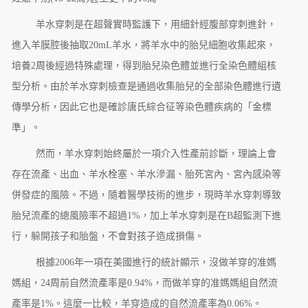
羊水穿刺是在超聲實時監護下，用細針經腹部穿刺進針，
進入羊膜腔後抽取20mL羊水，將羊水中的胎兒細胞收集起來，
培養2周後經過特殊處理，得到胎兒染色體並進行全染色體組核
型分析。由於羊水穿刺檢查是通過收集胎兒的全部染色體進行遺
傳學分析，因此它也是確診唐氏綜合征等染色體疾病的「金標
準」。
然而，羊水穿刺始終屬於一項介入性產前診斷，理論上會
存在流產、出血、羊水栓塞、羊水滲漏、胎死宮內、宮內感染等
併發症的風險。不過，隨着醫學技術的進步，現時羊水穿刺導致
胎兒流產的總風險率不超過1%，加上羊水穿刺是在B超監測下進
行，躲開孩子和胎盤，不會對孩子造成損傷。
根據2006年一項在美國進行的統計顯示，沒做羊穿的准媽
媽組，24周前自然流產率是0.94%，而做羊穿的准媽媽組自然流
產率是1%。這麼一比較，羊穿造成的自然流產率為0.06%。