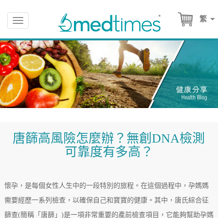
繁
Toggle
navigation
唐篩高風險怎麼辦？無創DNA檢測
可靠度有多高？
懷孕，是每個女性人生中的一段特別的旅程。在這個過程中，孕媽媽
需要經歷一系列檢查，以確保自己和寶寶的健康。其中，唐氏綜合征
篩查(簡稱「唐篩」)是一項非常重要的產前檢查項目，它能夠幫助孕媽