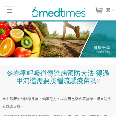
繁
Toggle
navigation
冬春季呼吸道傳染病預防大法 得過
甲流還需要接種流感疫苗嗎?
早上起床突然腰酸背痛、頭暈乏力，以為自己厭班症發作，結果是不
幸感染流感。