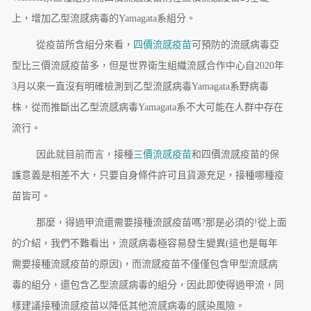
上，增加乙型流感病毒的Yamagata系組分。
從疫苗所含組分來看，
四價流感疫苗
可預防的流感病毒亞
型比三價流感疫苗多，但是世界衛生組織流感合作中心自2020年
3月以來一直沒有明確檢測到乙型流感病毒Yamagata系野病毒
株，從而推斷出乙型流感病毒Yamagata系不大可能在人群中存在
流行。
因此就目前而言，接種
三價流感疫苗
和四價流感疫苗的保
護意義是相差不大，只要自身條件許可且貨源充足，接種哪種疫
苗皆可。
那麼，得過甲流還需要接種流感疫苗嗎?那是必須的!從上面
的介紹，我們不難看出，流感病毒極容易發生變異(這也是每年
需要接種流感疫苗的原因)，而流感疫苗不僅僅包含甲型流感病
毒的組分，還包含乙型流感病毒的組分，因此即使得過甲流，同
樣建議接種流感疫苗以降低其他流感病毒的感染風險。