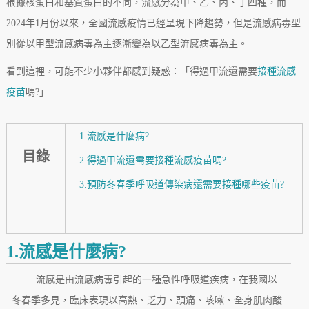
根據核蛋白和基質蛋白的不同，流感分為甲、乙、丙、丁四種，而
2024年1月份以來，全國流感疫情已經呈現下降趨勢，但是流感病毒型
別從以甲型流感病毒為主逐漸變為以乙型流感病毒為主。
看到這裡，可能不少小夥伴都感到疑惑：「得過甲流還需要
接種流感
疫苗
嗎?」
1.流感是什麼病?
目錄
2.得過甲流還需要接種流感疫苗嗎?
3.預防冬春季呼吸道傳染病還需要接種哪些疫苗?
1.流感是什麼病?
流感是由流感病毒引起的一種急性呼吸道疾病，在我國以
冬春季多見，臨床表現以高熱、乏力、頭痛、咳嗽、全身肌肉酸