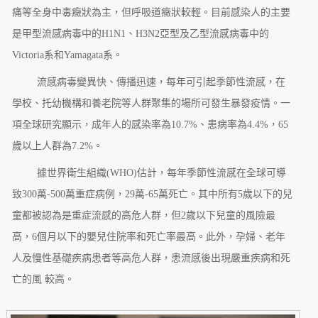
痛等全身中毒癥狀為主，但呼吸道癥狀較輕。目前感染人的主要
是甲型流感病毒中的H1N1、H3N2亞型及乙型流感病毒中的
Victoria系和Yamagata系。
流感病毒變異快、傳播迅速，每年可引起季節性流感，在
學校、托幼機構和養老院等人群聚集的場所可發生暴發疫情。一
項全球研究顯示，成年人的感染率為10.7%、患病率為4.4%，65
歲以上人群為7.2%。
據世界衛生組織(WHO)估計，每年季節性流感在全球可導
致300萬-500萬重症病例，29萬-65萬死亡。其中所有5歲以下的兒
童都被認為是重症流感的高危人群，但2歲以下兒童的風險最
高，6個月以下的嬰兒住院率和死亡率最高。此外，孕婦、老年
人及慢性基礎疾病患者等高危人群，患流感後出現嚴重疾病和死
亡的風 較高。