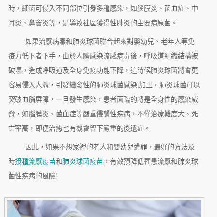
時，細菌可侵入不同部位引發多種感染，如腦膜炎、菌血症、中
耳炎、鼻竇炎等，是導致社區獲得性肺炎的主要病原菌。
如果流感病毒和肺炎球菌聯合起來對嬰幼兒、老年人等免
疫力低下者下手，由於人體感染流感病毒後，呼吸道組織結構被
破壞，造成呼吸道及全身免疫功能下降，這時候肺炎球菌將會更
容易侵入人體，引發繼發性的肺炎球菌感染;加上，肺炎球菌可以
突破血腦屏障，一旦發生感染，患者面臨的將是全身性的感染威
脅，如腦膜炎、菌血症等嚴重侵襲性疾病，不僅治療難度大、死
亡率高，即便治癒也有機會留下嚴重的後遺症。
因此，如果不想家裡的老人和嬰幼兒遭罪，最好的方法及
時
接種流感疫苗
和
肺炎球菌疫苗
，有效預降低罹患流感和肺炎球
菌性疾病的風險!