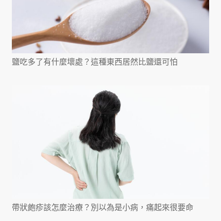
鹽吃多了有什麼壞處？這種東西居然比鹽還可怕
帶狀皰疹該怎麼治療？別以為是小病，痛起來很要命