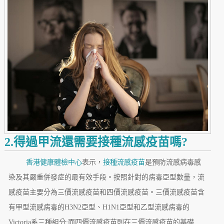
2.得過甲流還需要接種流感疫苗嗎?
香港健康體檢中心
表示，
接種流感疫苗
是預防流感病毒感
染及其嚴重併發症的最有效手段。按照針對的病毒亞型數量，流
感疫苗主要分為三價流感疫苗和四價流感疫苗。三價流感疫苗含
有甲型流感病毒的H3N2亞型、H1N1亞型和乙型流感病毒的
Victoria系三種組分;而四價流感疫苗則在三價流感疫苗的基礎