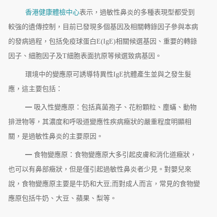
香港健康體檢中心
表示，過敏性鼻炎的多種表現型都受到
較強的遺傳控制，目前已發現多個基因及相關轉錄因子參與本病
的發病過程，包括免疫球蛋白E(IgE)相關候選基因、重要的轉錄
因子、細胞因子及T細胞表面抗原等候選致病基因。
環境中的變應原可誘導特異性IgE抗體產生並與之發生髮
應，這主要包括：
━ 吸入性變應原：包括真菌孢子、花粉顆粒、塵蟎、動物
排泄物等，其濃度和呼吸道變應性疾病癥狀的嚴重程度明顯相
關，是過敏性鼻炎的主要原因。
━ 食物變應原：食物變應原大多引起皮膚和消化道癥狀，
也可以有鼻部癥狀，但是僅引起過敏性鼻炎者少見。對嬰兒來
說，食物變應原主要是牛奶和大豆;而對成人而言，常見的食物變
應原包括牛奶、大豆、蘋果、梨等。