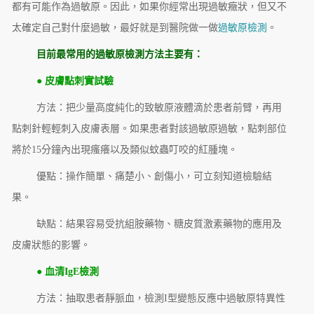
都有可能作為過敏原。因此，如果你經常出現過敏癥狀，但又不
太確定自己對什麼過敏，最好就是到醫院做一做
過敏原檢測
。
目前最常用的過敏原檢測方法主要有：
● 皮膚點刺實試驗
方法：把少量高度純化的致敏原液體滴於患者前臂，再用
點刺針輕輕刺入皮膚表層。如果患者對該過敏原過敏，點刺部位
將於15分鐘內出現瘙癢以及類似蚊蟲叮咬的紅腫塊。
優點：操作簡單、痛楚小、創傷小，可立刻知道檢驗結
果。
缺點：結果容易受抗組胺藥物、糖皮質激素藥物的應用及
皮膚狀態的影響。
● 血清IgE檢測
方法：抽取患者靜脈血，檢測I型變態反應中過敏原特異性