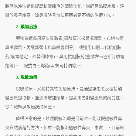
腔鹽水沖洗還能提高粘液纖毛的清除功能、減輕鼻黏膜水腫，這
對於鼻子堵塞、流鼻涕時且無法用藥者是不錯的治療方法。
2. 藥物治療
藥物首選鼻用糖皮質激素(糠酸莫米松鼻噴霧劑、布地奈德
鼻噴霧劑、丙酸氟替卡松鼻噴霧劑等)，或選用口服二代抗組胺
葯(氯雷他定、西替利嗪等)、鼻用抗組胺葯(鹽酸左卡巴斯汀噴霧
劑等)、口服抗白三烯葯(孟魯司特鈉等)。
3. 脫敏治療
脫敏治療，又稱特異性免疫療法，是通過讓患者反覆接觸
變應原提取物，並逐漸增加劑量，提高患者對變應原的耐受性，
從而減輕過敏癥狀的療法。
值得注意的是，雖然脫敏治療是目前唯一能改變過敏性鼻
炎自然病程的方法，但並不能根治過敏性鼻炎。事實上，目前臨