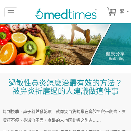
繁
Toggle
navigation
過敏性鼻炎怎麼治最有效的方法？
被鼻炎折磨過的人建議做這件事
每到換季，鼻子就越發乾癢，就像幾百隻螞蟻在鼻腔里爬來爬去，噴
嚏打不停、鼻涕流不盡，身邊的人也因此避之則吉……