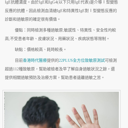
IgE抗體濃度。由於IgE和IgG4(以下只用IgE代表)是介導Ⅰ型變態
反應的抗體，因此檢測血清總IgE和特異性IgE對Ⅰ型變態反應的
診斷和過敏原的確定很有價值。
優點：同時檢測多種過敏原;敏感性、特異性、安全性均較
高;不受患者年齡、皮膚狀況、用藥狀況、疾病狀態等限制。
缺點：價格較高、耗時較長。
目前
香港時代醫療
提供的
22PLUS全方位致敏原測試
可檢測
超過112種致敏原，幫助被檢者及早了解自身過敏狀況之餘，還
提供相關過敏預防及治療方案，幫助患者遠離過敏之苦。