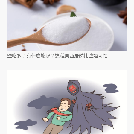
鹽吃多了有什麼壞處？這種東西居然比鹽還可怕