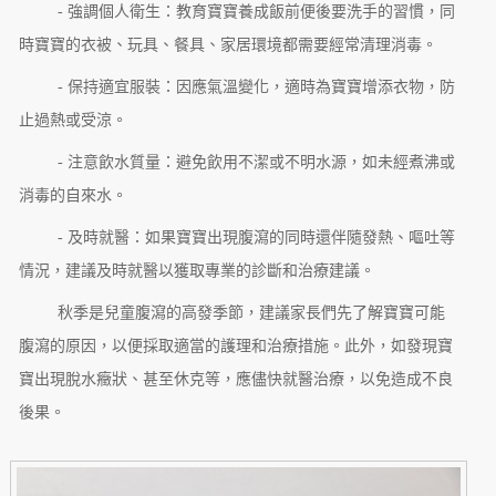
- 強調個人衛生：教育寶寶養成飯前便後要洗手的習慣，同
時寶寶的衣被、玩具、餐具、家居環境都需要經常清理消毒。
- 保持適宜服裝：因應氣溫變化，適時為寶寶增添衣物，防
止過熱或受涼。
- 注意飲水質量：避免飲用不潔或不明水源，如未經煮沸或
消毒的自來水。
- 及時就醫：如果寶寶出現腹瀉的同時還伴隨發熱、嘔吐等
情況，建議及時就醫以獲取專業的診斷和治療建議。
秋季是兒童腹瀉的高發季節，建議家長們先了解寶寶可能
腹瀉的原因，以便採取適當的護理和治療措施。此外，如發現寶
寶出現脫水癥狀、甚至休克等，應儘快就醫治療，以免造成不良
後果。