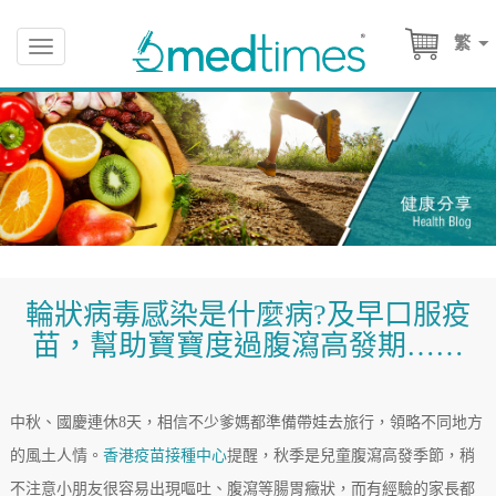
繁
Toggle
navigation
輪狀病毒感染是什麼病?及早口服疫
苗，幫助寶寶度過腹瀉高發期……
中秋、國慶連休8天，相信不少爹媽都準備帶娃去旅行，領略不同地方
的風土人情。
香港疫苗接種中心
提醒，秋季是兒童腹瀉高發季節，稍
不注意小朋友很容易出現嘔吐、腹瀉等腸胃癥狀，而有經驗的家長都