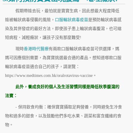
假期帶娃去玩，最怕就是寶寶生病，因此想最大程度降低
娃被輪狀病毒侵襲的風險，
口服輪狀病毒疫苗
是預防輪狀病毒感
染及其併發症的最好方法，即使孩子患上輪狀病毒腹瀉，也可縮
短病程、減輕癥狀，讓孩子沒有那麼難受!
現時
香港時代醫療
有兩款口服輪狀病毒疫苗可供選擇，媽
媽可因應個別需要，為寶寶挑選最合適的產品。想知道哪款口服
輪狀病毒疫苗適合自己的孩子，請瀏覽：
https://www.medtimes.com.hk/oralrotavirus-vaccine。
此外，養成良好的個人及生活習慣同樣是降低秋季腹瀉的
法寶：
- 保持飲食均衡：確保寶寶攝取足夠營養，同時避免生冷食
物和過多的甜食，以及鼓勵他們多吃水果、蔬菜和富含纖維的食
物。