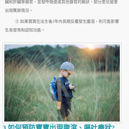
臟和肝臟等器官，並發呼吸道或其他器官的癥狀，部分患兒還會
出現驚厥情況。
③ 如果寶寶在出生後2年內長期反覆發生腹瀉，則可能影響
生長發育和認知功能。
3.如何預防寶寶出現腹瀉、嘔吐癥狀?