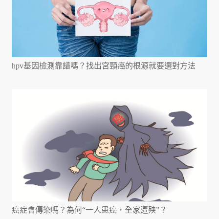
hpv基因檢測靠譜嗎？找出宮頸癌的根源就要選對方法
癌症會傳染嗎？為何“一人患癌，全家遭殃”？