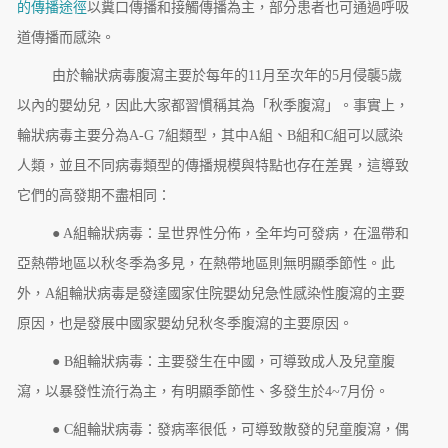
的傳播途徑
以糞口傳播和接觸傳播為主，部分患者也可通過呼吸
道傳播而感染。
由於輪狀病毒腹瀉主要於每年的11月至次年的5月侵襲5歲
以內的嬰幼兒，因此大家都習慣稱其為「秋季腹瀉」。事實上，
輪狀病毒主要分為A-G 7組類型，其中A組、B組和C組可以感染
人類，並且不同病毒類型的傳播規模與特點也存在差異，這導致
它們的高發期不盡相同：
● A組輪狀病毒：呈世界性分佈，全年均可發病，在溫帶和
亞熱帶地區以秋冬季為多見，在熱帶地區則無明顯季節性。此
外，A組輪狀病毒是發達國家住院嬰幼兒急性感染性腹瀉的主要
原因，也是發展中國家嬰幼兒秋冬季腹瀉的主要原因。
● B組輪狀病毒：主要發生在中國，可導致成人及兒童腹
瀉，以暴發性流行為主，有明顯季節性、多發生於4~7月份。
● C組輪狀病毒：發病率很低，可導致散發的兒童腹瀉，偶