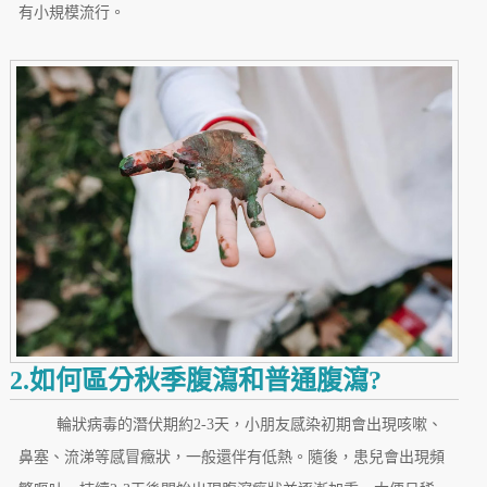
有小規模流行。
2.如何區分秋季腹瀉和普通腹瀉?
輪狀病毒的潛伏期約2-3天，小朋友感染初期會出現咳嗽、
鼻塞、流涕等感冒癥狀，一般還伴有低熱。隨後，患兒會出現頻