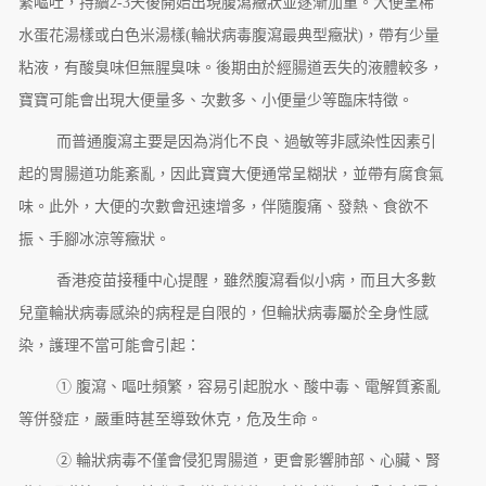
繁嘔吐，持續2-3天後開始出現腹瀉癥狀並逐漸加重。大便呈稀
水蛋花湯樣或白色米湯樣(輪狀病毒腹瀉最典型癥狀)，帶有少量
粘液，有酸臭味但無腥臭味。後期由於經腸道丟失的液體較多，
寶寶可能會出現大便量多、次數多、小便量少等臨床特徵。
而普通腹瀉主要是因為消化不良、過敏等非感染性因素引
起的胃腸道功能紊亂，因此寶寶大便通常呈糊狀，並帶有腐食氣
味。此外，大便的次數會迅速增多，伴隨腹痛、發熱、食欲不
振、手腳冰涼等癥狀。
香港疫苗接種中心提醒，雖然腹瀉看似小病，而且大多數
兒童輪狀病毒感染的病程是自限的，但輪狀病毒屬於全身性感
染，護理不當可能會引起：
① 腹瀉、嘔吐頻繁，容易引起脫水、酸中毒、電解質紊亂
等併發症，嚴重時甚至導致休克，危及生命。
② 輪狀病毒不僅會侵犯胃腸道，更會影響肺部、心臟、腎