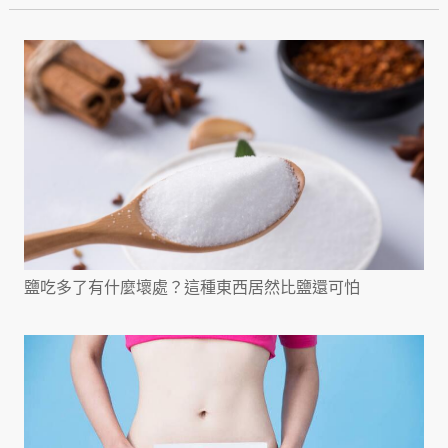
鹽吃多了有什麼壞處？這種東西居然比鹽還可怕