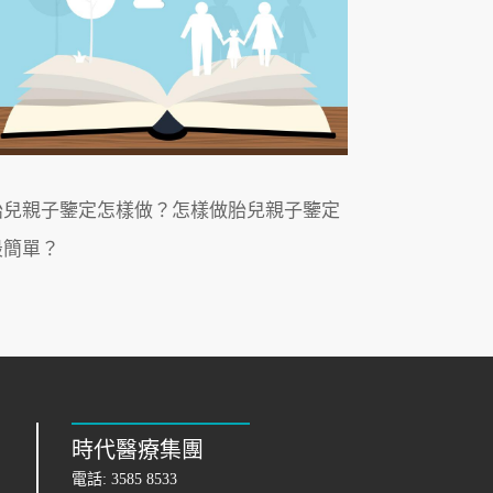
胎兒親子鑒定怎樣做？怎樣做胎兒親子鑒定
最簡單？
時代醫療集團
電話:
3585 8533