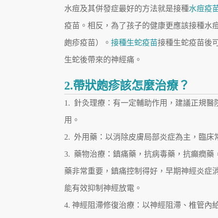
水痘及其併發症最好的方法就是接種
水痘疫
疫苗。相反，為了孩子的健康更應該接種水
皰疹疫苗）。
接種生蛇疫苗
接種生蛇疫苗後
生蛇後帶來的神經痛。
2.帶狀皰疹該怎麼治療？
1. 針灸理療：有一定輔助作用，建議正規
用。
2. 外用藥：以消除皮膚局部炎症為主，臨
3. 藥物治療：鎮痛藥，抗病毒藥，抗癲癇
藥非常重要，鎮痛控制得好，早期神經炎症消
能有效抑制神經放電。
4. 神經阻滯修復治療：以神經阻滯、椎管