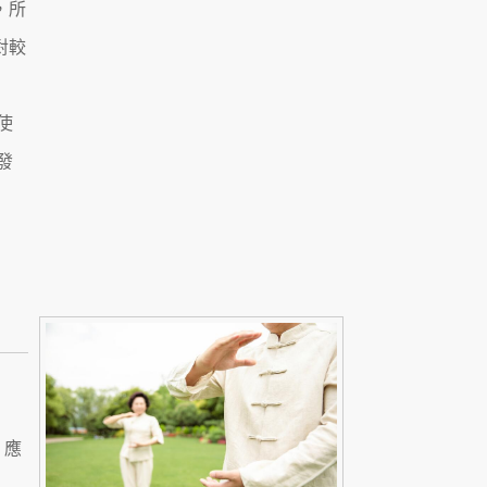
，所
對較
使
發
，應