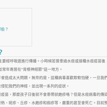
？
哪些？
？
主要經呼吸道進行傳播。小時候若曾患過水痘或接種水痘疫苗後
並常年寄居在“背根神經節”這一地方。
不會造成太大問題。無奈的是，這種病毒喜歡欺軟怕硬，一旦我
並侵犯我們的神經，並出現一系列的症狀。
痘疫苗，那麼孩子日後就不會患帶狀皰疹咯？但是水痘病毒的傳
發熱、斑疹、丘疹、水皰疹和痂疹等，嚴重的甚至會死亡。目前