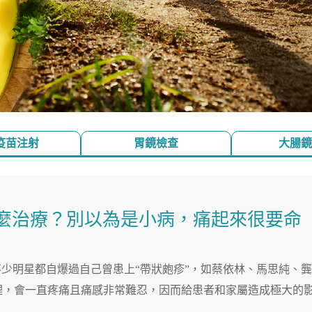
疫苗注射
胃鏡檢查
大腸鏡
麼治療？別以為是小病，痛起來很要命
不少明星都自爆過自己曾患上“帶狀皰疹”，如蔡依林、馬思純、
理，會一直疼痛且痛感非常難忍，因而給患者和家屬造成極大的