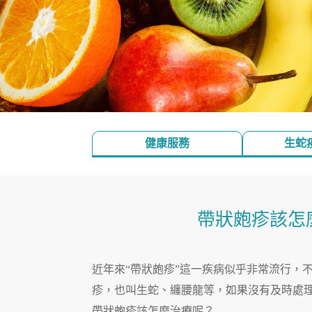
健康服務
生蛇
帶狀皰疹該怎
近年來“帶狀皰疹”這一疾病似乎非常流行，
疹，也叫生蛇、纏腰龍等，如果沒有及時處
帶狀皰疹該怎麼治療呢？