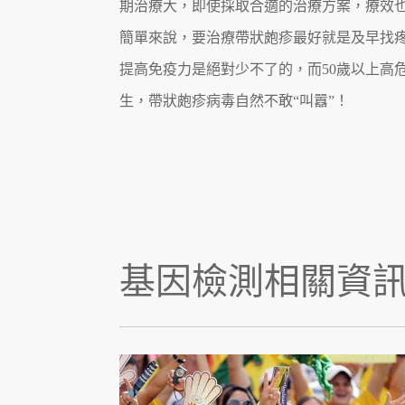
期治療大，即使採取合適的治療方案，療效
簡單來說，要治療帶狀皰疹最好就是及早找
提高免疫力是絕對少不了的，而50歲以上高
生，帶狀皰疹病毒自然不敢“叫囂”！
基因檢測相關資