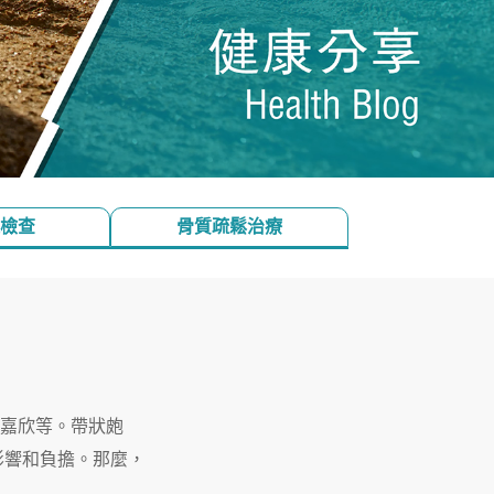
檢查
骨質疏鬆治療
龔嘉欣等。帶狀皰
影響和負擔。那麼，