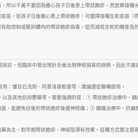
苗
，所以千萬不要因為擔心孩子日後患上帶狀皰疹，而放棄接種
痘疫苗，若孩子日後擔心患上帶狀皰疹，可選擇接種生蛇疫苗（
可有助控制或壓抑體內的帶狀皰疹病毒，從而減低生蛇的機會及
醫院就診，但臨床中曾出現針灸後出現神經損害的病例，因此不建
床常用：爐甘石洗劑、阿昔洛韋軟膏等，建議遵從醫囑使用。
藥，以及其他抗抑鬱藥等。需要強調的是：① 帶狀皰疹治療中，鎮
退，能避免往後的帶狀皰疹後遺神經痛；② 鎮痛治療中，抗癲
內給藥為主，對早期帶狀皰疹，神經阻滯有效果。這種方式需注意