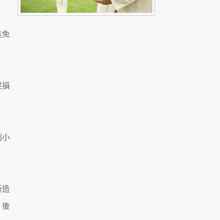
進免
經損
別小
所造
；後