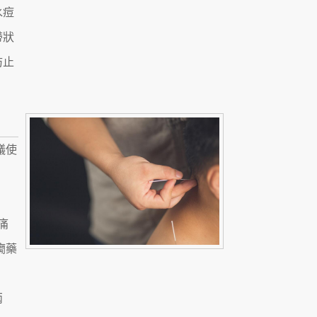
水痘
帶狀
防止
議使
痛
癇藥
兩