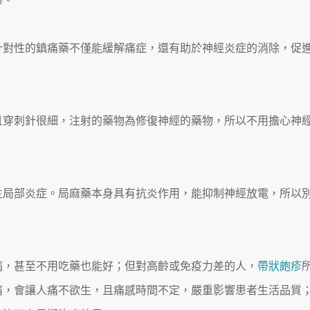
針對性的鎮痛藥不僅能緩解痛症，還有助於神經炎症的消除，促
且穿刺針很細，注射的藥物為修復神經的藥物，所以不用擔心神
生局部炎症。局麻藥本身具有抗炎作用，能抑制神經放電，所以
病，甚至不用吃藥也能好；但對高齡或免疫力差的人，
帶狀皰疹
痛，會讓人痛不欲生，且痛感時間不定，嚴重影響患者生活品質