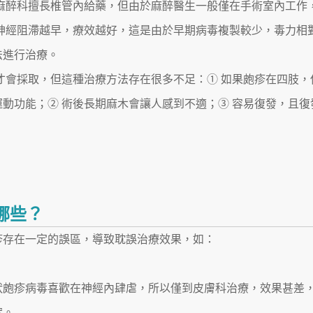
麻醉科擅長椎管內給藥，但由於麻醉醫生一般僅在手術室內工作
神經阻滯越早，療效越好，這是由於早期病毒複製較少，毒力相
法進行治療。
差才會採取，但這種治療方法存在很多不足：① 如果皰疹在四肢，
動功能；② 術後長期麻木會讓人感到不適；③ 容易復發，且復
哪些？
疹存在一定的誤區，導致耽誤治療效果，如：
狀皰疹病毒喜歡在神經內肆虐，所以僅到皮膚科治療，效果甚差
案。