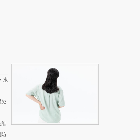
，水
們免
染能
預防