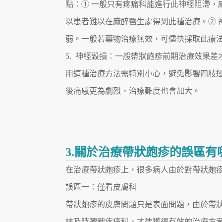
點：① 一般只有疼痛科能進行此神經阻滯，
以患者難以在麻醉醫生處得到此種治療。② 
弱。一般若藥物治療無效，可儘快採取此療
5. 神經毀損：一般帶狀皰疹前期治療效果
用這種治療方法需特別小心，避免影響四肢運
後痛感更為劇烈，治療難度也會加大。
3.關於治療帶狀皰疹的誤區有
在治療帶狀皰疹上，很多病人由於對帶狀皰
誤區一：僅看皮膚科
帶狀皰疹的皮膚問題只是表面問題，由於帶
該及時轉戰疼痛科，才能獲得有效的治療方