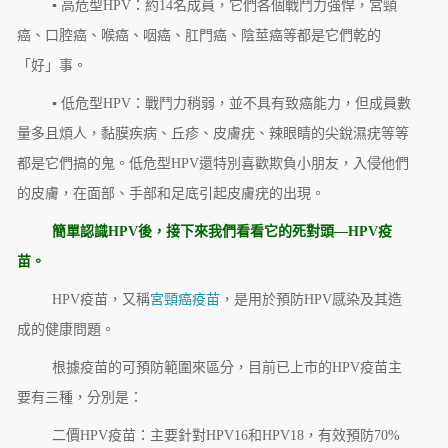
▪ 高危型HPV：約14名成員，它們各個戰鬥力強悍，宮頸
癌、口腔癌、喉癌、咽癌、肛門癌、陰莖癌等都是它們乾的
「好」事。
▪ 低危型HPV：戰鬥力稍弱，並不具有致癌能力，但成員數
量多且煩人，黏膜疾病、丘疹、皮膚疣、辣眼睛的尖銳濕疣等等
都是它們搞的鬼。低危型HPV還特別喜歡欺負小朋友，入侵他們
的皮膚，在面部、手部和足底引起皮膚疣的出現。
簡單認識HPV後，接下來我們看看它的死對頭—HPV疫
苗。
HPV疫苗，又稱
宮頸癌疫苗
，是用於預防HPV感染及其造
成的健康問題。
根據疫苗的可預防範圍來區分，目前已上市的HPV疫苗主
要有三種，分別是：
二價HPV疫苗：主要針對HPV16和HPV18，有效預防70%