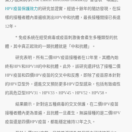
HPV疫苗保護效力
的研究並證實，經過十餘年的隨訪發現，在採
樣的接種者體內普遍檢測出HPV中和抗體，最長接種間接已長達
12年。
* 免疫系統在經受病毒或疫苗刺激後會產生多種類型的抗
體，其中真正起效的一類抗體就是「中和抗體」。
研究表明，所有二價HPV疫苗接種者在12年里，其體內始
終有HPV和HPV18的中和抗體。此外，該研究還評估了接種二價
HPV疫苗和四價HPV疫苗的交叉中和反應，即除了疫苗原本針對
的HPV亞型外，還能交叉預防更多HPV亞型感染，包括有致癌性
的高危亞型HPV31、HPV33、HPV45、HPV52、HPV58。
結果顯示，針對這五種病毒的交叉保護，在二價HPV疫苗
接種者體內更為普遍，且抗體一旦產生，無論接種的是二價HPV
疫苗還是四價HPV疫苗，都能穩定維持12年之久。