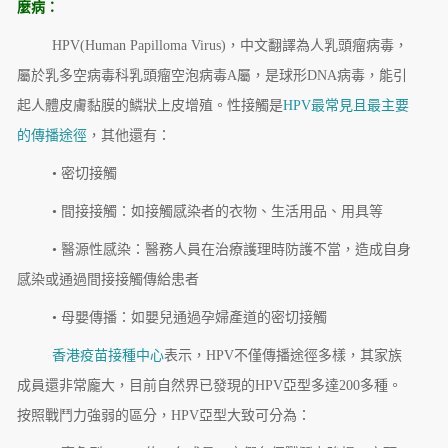
麼病：
HPV(Human Papilloma Virus)，中文翻譯為人乳頭瘤病毒，
屬於乳多空病毒科乳頭瘤空泡病毒A屬，是球形DNA病毒，能引
起人體皮膚黏膜的鱗狀上皮增殖。性接觸是
HPV最常見且最主要
的傳播途徑
，其他還有：
• 密切接觸
• 間接接觸：如接觸感染者的衣物、生活用品、用具等
• 醫源性感染：醫務人員在治療護理時防護不當，造成自身
感染或通過間接接觸傳給患者
• 母嬰傳播：如嬰兒通過孕婦產道的密切接觸
香港疫苗接種中心
表示，HPV不僅傳播途徑多樣，其家族
成員還非常龐大，目前自然界已發現的HPV亞型多達200多種。
按照戰鬥力強弱的區分，HPV亞型大致可分為：