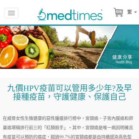
繁
Toggle
navigation
九價HPV疫苗可以管用多少年?及早
接種疫苗，守護健康、保護自己
在威脅女性生殖健康的惡性腫瘤排行榜中，宮頸癌、子宮內膜癌和卵
巢癌堪稱排行前三的「紅顏殺手」。其中，宮頸癌是唯一病因明確且
有疫苗可以預防的癌症，超過99.7%的宮頸癌都是由持續感染高危型