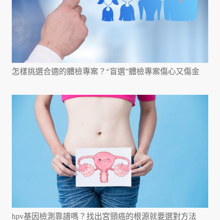
怎樣挑選合適的體檢專案？“盲選”體檢專案傷心又傷金
hpv基因檢測靠譜嗎？找出宮頸癌的根源就要選對方法