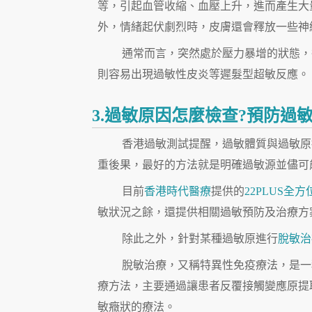
等，引起血管收縮、血壓上升，進而產生大
外，情緒起伏劇烈時，皮膚還會釋放一些神
通常而言，突然處於壓力暴增的狀態，
則容易出現過敏性皮炎等遲髮型超敏反應。
3.過敏原因怎麼檢查?預防過
香港過敏測試提醒，過敏體質與過敏原
重後果，最好的方法就是明確過敏源並儘可
目前
香港時代醫療
提供的
22PLUS全
敏狀況之餘，還提供相關過敏預防及治療方
除此之外，針對某種過敏原進行
脫敏治
脫敏治療，又稱特異性免疫療法，是一
療方法，主要通過讓患者反覆接觸變應原提
敏癥狀的療法。