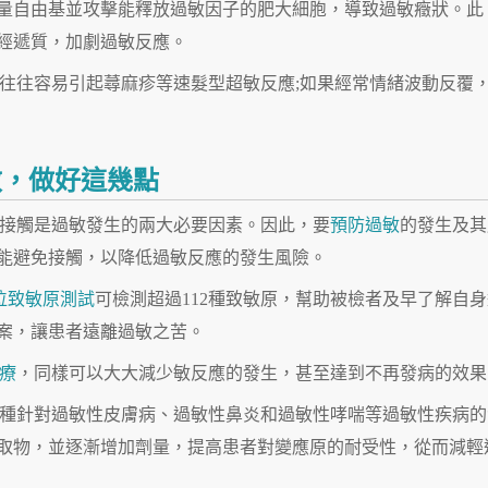
量自由基並攻擊能釋放過敏因子的肥大細胞，導致過敏癥狀。此
經遞質，加劇過敏反應。
往往容易引起蕁麻疹等速髮型超敏反應;如果經常情緒波動反覆
敏，做好這幾點
接觸是過敏發生的兩大必要因素。因此，要
預防過敏
的發生及其
能避免接觸，以降低過敏反應的發生風險。
方位致敏原測試
可檢測超過112種致敏原，幫助被檢者及早了解自身
案，讓患者遠離過敏之苦。
療
，同樣可以大大減少敏反應的發生，甚至達到不再發病的效果
種針對過敏性皮膚病、過敏性鼻炎和過敏性哮喘等過敏性疾病的
取物，並逐漸增加劑量，提高患者對變應原的耐受性，從而減輕