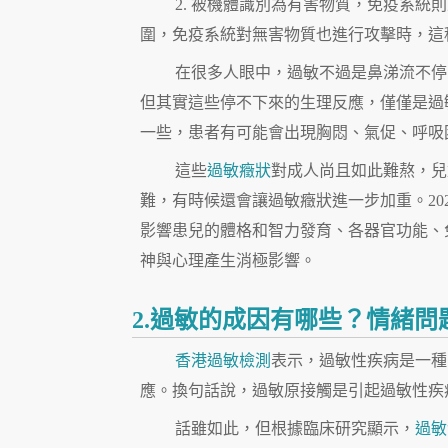
2. 被機體識別為有害物質，免疫系
圍，免疫系統對無害物質也進行攻擊時，這
在很多人眼中，過敏不過是鼻涕流不停
但其實這些停不下來的生理反應，僅僅是過
一些，患者有可能會出現胸悶、氣促、呼吸
這些
過敏癥狀
對成人尚且如此難熬，兒
難，有時候還會讓過敏癥狀進一步加重。20
影響患兒的體格和智力發育、各器官功能、
神與心理產生消極影響。
2.過敏的成因有哪些？情緒問
香港過敏檢測
表示，過敏性疾病是一種
應。換句話說，過敏原接觸是引起過敏性疾
話雖如此，但根據臨床研究顯示，
過敏