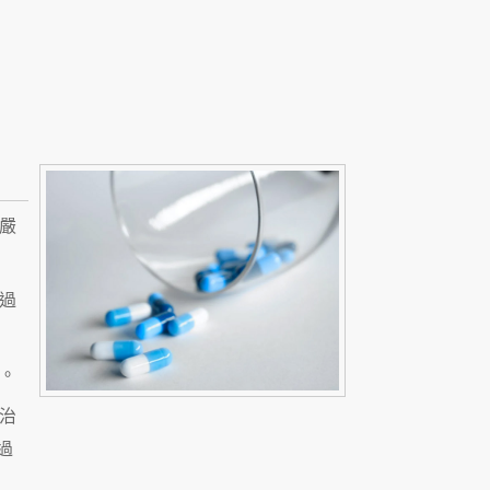
，
嚴
過
。
治
過