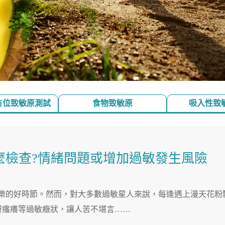
全方位致敏原測試
食物致敏原
吸入性致
麼檢查?情緒問題或增加過敏發生風險
玩樂的好時節。然而，對大多數過敏星人來說，每逢遇上漫天花粉
膚瘙癢等過敏癥狀，讓人苦不堪言……