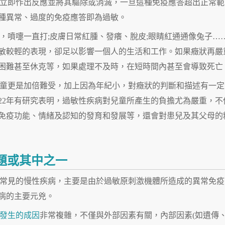
統則立即作出反應並將其驅除或消滅，一旦這種免疫應答超出正常範
種異常、過度的免疫應答即為過敏。
，噴嚏一直打;皮膚日常紅腫、發癢、脫皮;眼睛紅通通像兔子…
敏較輕的表現，卻足以影響一個人的生活和工作。如果癥狀再嚴
困難甚至休克等，如果處理不及時，在短時間內甚至會導致死亡
童更是加倍難受，加上因為年紀小，對癥狀的判斷和描述有一定
22年有研究表明，過敏性疾病對兒童所產生的負擔尤為嚴重，不
免疫功能、情緒及認知的發育和發展等，還會對患兒及其父母的
題或其中之一
常見的慢性疾病，主要是由於過敏原刺激機體所造成的異常免疫
病的主要元兇。
發生的成因
非常複雜，不僅與外部因素有關，內部因素(如遺傳