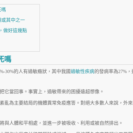
死嗎
題或其中之一
敏，做好這幾點
死嗎
%-30%的人有過敏癥狀，其中我國
過敏性疾病
的發病率為27%，
把它當回事。事實上，過敏帶來的困擾遠超想像。
紊亂為主要結局的機體異常免疫應答。對絕大多數人來說，外來
物質將與人體和平相處，並進一步被吸收、利用或被自然排出。