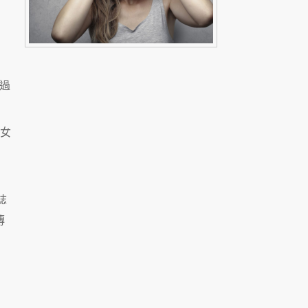
過
子女
誌
傳