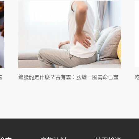
還
纏腰龍是什麼？古有雲：腰纏一圈壽命已盡