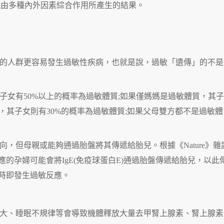
能由多種內外因素綜合作用所產生的結果。
的人群更容易發生過敏性疾病，也就是說，過敏「遺傳」的不是
子女有50%以上的概率為過敏體質;如果僅媽媽是過敏體質，其
質，其子女則有30%的概率為過敏體質;如果父母雙方都不是過敏體
，但母親或能夠通過胎盤將其傳遞給胎兒。根據《Nature》雜
應的孕婦可能會將IgE(免疫球蛋白E)通過胎盤傳遞給胎兒，以此
時即發生過敏反應。
大、睡眠不規律等會導致機體釋放大量去甲腎上腺素、腎上腺素