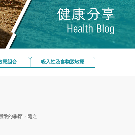
敏原組合
吸入性及食物致敏原
飄散的季節，隨之