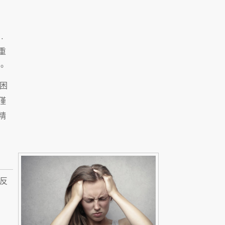
…
重
。
困
僅
精
反
、