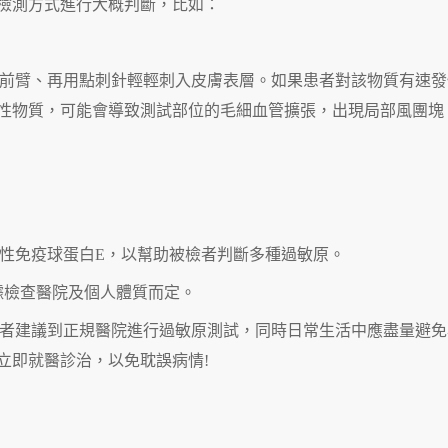
檢測方式進行大概判斷，比如：
前臂、再用點刺針輕輕刺入皮膚表層。如果患者對該物質有速發
性物質，可能會導致測試部位的毛細血管擴張，出現局部風團塊
性免疫球蛋白E，以幫助被檢者判斷多種過敏原。
據檢查醫院及個人體質而定。
者建議到正規醫院進行過敏原測試，同時日常生活中應盡量避免
立即就醫診治，以免耽誤病情!