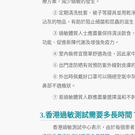
療方案，減少過敏的發生。
② 定期清洗枕套、被子等寢具並用乾
沾灰的物品，有助於阻止細菌和昆蟲的滋生
③ 過敏體質人士應盡量保持清淡飲食
功能、促進新陳代謝及增強免疫力。
④ 室內裝修宜簡單舒適為佳，因此家
⑤ 出門塗防晒有效預防紫外線對皮膚
⑥ 外出時佩戴好口罩可以隔絕空氣中
鼻部不適癥狀。
⑦ 易過敏體質人群應盡量選擇溫和不
3.香港過敏測試需要多長時間
香港過敏測試中心表示，由於每個患者