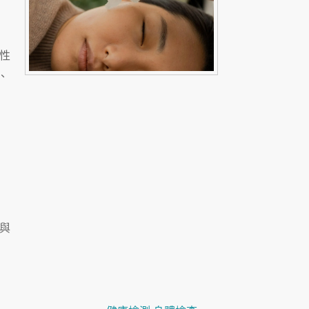
性
、
與