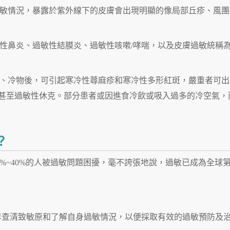
敏情況，暴露於紫外線下的皮膚會出現明顯的像局部丘疹、風團
性鼻炎、過敏性結膜炎、過敏性咳嗽/哮喘，以及皮膚過敏統稱
、冷物後，可引起寒冷性蕁麻疹和寒冷性多形紅斑，嚴重者可出
甚至過敏性休克。部分患者或因進食冷飲或吸入過多的冷空氣，
？
%~40%的人被過敏問題困擾，毫不誇張地說，過敏已成為全球
早查清致敏原和了解自身過敏情況，以便採取有效的過敏預防及