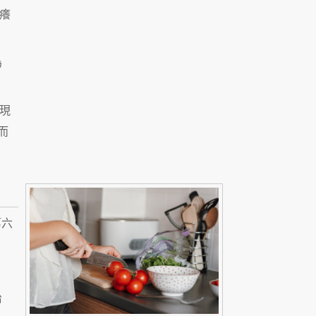
癢
為
現
而
第六
治