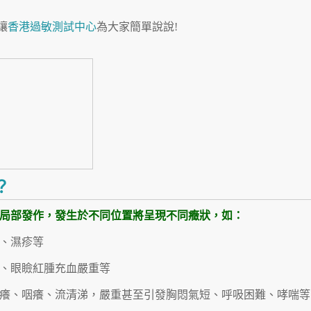
讓
香港過敏測試中心
為大家簡單說說!
？
？
？
？
局部發作，發生於不同位置將呈現不同癥狀，如：
、濕疹等
、眼瞼紅腫充血嚴重等
癢、咽癢、流清涕，嚴重甚至引發胸悶氣短、呼吸困難、哮喘等