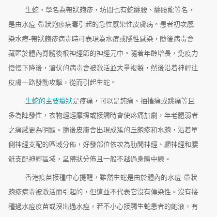
生蛇，學名為帶狀皰疹，坊間也有蛇纏腰、纏腰龍等名，
是由水痘-帶狀皰疹病毒引起的急性感染性皮膚病。患者初次感
染水痘-帶狀皰疹病毒時可表現為水痘或隱性感染，隨後病毒會
藏匿於體內脊髓後根神經節的神經元中。隨着年齡增長，免疫力
慢慢下降後，潛伏的病毒會被激活並大量複製，然後沿着神經往
皮膚一路發動攻擊，從而引起生蛇。
生蛇的主要癥狀
是疼痛，可以是鈍痛、抽搐痛或跳痛等且
多為陣發性，衣物輕輕摩擦或接觸時會使疼痛加劇，年老體弱者
之痛感更為明顯。隨後皮膚會出現成簇的丘皰疹和水皰，沿着單
側神經支配的區域分佈，好發部位依次為肋間神經、顱神經和腰
骶支配神經區域，呈帶狀分佈且一般不越過身體中線。
香港疫苗接種中心提醒，雖然生蛇是由於體內的水痘-帶狀
皰疹病毒被激活而引起的，但這並不代表它沒有傳染性。沒有接
種過水痘疫苗或沒出過水痘，若不小心接觸生蛇患者的皰液，有