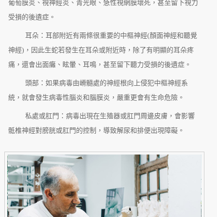
葡萄膜炎、視神經炎、青光眼、急性視網膜壞死，甚至留下視力
受損的後遺症。
耳朵：耳部附近有兩條很重要的中樞神經(顏面神經和聽覺
神經)，因此生蛇若發生在耳朵或附近時，除了有明顯的耳朵疼
痛，還會出面癱、眩暈、耳鳴，甚至留下聽力受損的後遺症。
頭部：如果病毒由嵴髓處的神經根向上侵犯中樞神經系
統，就會發生病毒性腦炎和腦膜炎，嚴重更會有生命危險。
私處或肛門：病毒出現在生殖器或肛門周邊皮膚，會影響
骶椎神經對膀胱或肛門的控制，導致解尿和排便出現障礙。