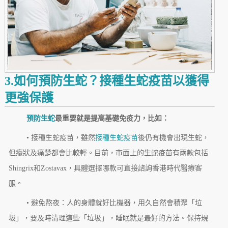
3.如何預防生蛇？接種生蛇疫苗以獲得
更強保護
預防生蛇
最重要就是提高基礎免疫力，比如：
• 接種生蛇疫苗，雖然
接種生蛇疫苗
後仍有機會出現生蛇，
但癥狀及痛楚都會比較輕。目前，市面上的生蛇疫苗有兩款包括
Shingrix和Zostavax，具體選擇哪款可直接諮詢香港時代醫療客
服。
• 避免熬夜：人的身體就好比機器，用久自然會積聚「垃
圾」，要及時清理這些「垃圾」，睡眠就是最好的方法。保持規