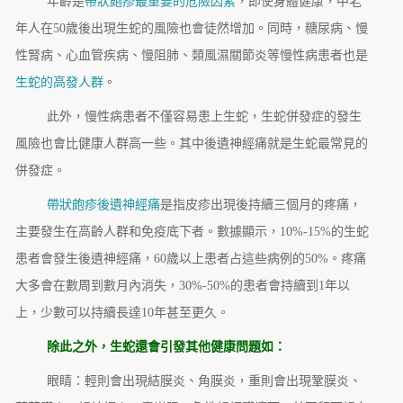
年齡是
帶狀皰疹最重要的危險因素
，即使身體健康，中老
年人在50歲後出現生蛇的風險也會徒然增加。同時，糖尿病、慢
性腎病、心血管疾病、慢阻肺、類風濕關節炎等慢性病患者也是
生蛇的高發人群
。
此外，慢性病患者不僅容易患上生蛇，生蛇併發症的發生
風險也會比健康人群高一些。其中後遺神經痛就是生蛇最常見的
併發症。
帶狀皰疹後遺神經痛
是指皮疹出現後持續三個月的疼痛，
主要發生在高齡人群和免疫底下者。數據顯示，10%-15%的生蛇
患者會發生後遺神經痛，60歲以上患者占這些病例的50%。疼痛
大多會在數周到數月內消失，30%-50%的患者會持續到1年以
上，少數可以持續長達10年甚至更久。
除此之外，生蛇還會引發其他健康問題如：
眼睛：輕則會出現結膜炎、角膜炎，重則會出現鞏膜炎、