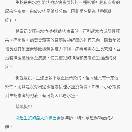
生蛇是由水痘-帶狀皰疹病毒引起的一種影響神經和皮膚的
感染性疾病，由於皮疹呈帶狀分佈，因此學名稱為「帶狀皰
疹」。
兒童初次感染水痘-帶狀皰疹病毒時，可引起水痘或隱性感
染。痊癒後，病毒會藏匿於脊髓後神經節的神經元內，隨着年齡
增長或其他因素導致機體免疫力下降，病毒可再次生長繁殖，並
沿着神經纖維移至皮膚，使受侵犯的神經和皮膚產生強烈的炎
症。
也就是說，生蛇更多不是直接傳染的，但同樣具有一定傳
染性，尤其是沒有出過水痘或接種水痘疫苗者，如果不小心接觸
到生蛇患者的皰液，有可能因此患水痘。
敲黑板!!!
引起生蛇的最大危險因素
是年齡，特別是超過50歲的人
群。