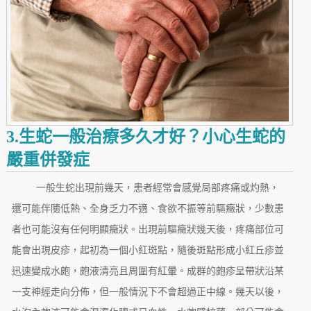
3.生蛇一般治療多久才好？小心生蛇的
嚴重併發症
一般生蛇出現前幾天，患者經常會感覺局部疼痛或灼熱，
還可能伴隨低熱、全身乏力不適、食欲不振等前驅癥狀，少數患
者也可能沒有任何明顯癥狀。出現前驅癥狀幾天後，疼痛部位可
能會出現皮疹，起初為一個小紅斑點，隨後斑點形成小紅丘疹並
迅速變成水皰，皰液清亮且周圍有紅暈。成群的皰疹呈帶狀沿某
一支神經走向分佈，但一般情況下不會超過正中線。幾天以後，