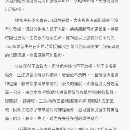
水泡內皰液可能會混濁化膿或呈血性，水皰壁較薄，部分可能會
出現破損。
通常生蛇皮疹會在2-4周內好轉，大多數患者都能痊癒且沒
有併發症，但對於免疫力低下人群，疾病癥狀可能更嚴重，持續
時間也更長。生蛇很少危及生命，據70歲以上患者死亡率約為
1‰;如果新生兒在出世時曾接觸水痘-帶狀皰疹病毒並且沒有母親
的抗體保護，病毒感染可能致命。
生蛇雖然不會致命，但其危害性也不容忽視。除了皮膚損
傷外，生蛇還會引發劇烈疼痛，若治療不及時，一旦發展為後遺
神經痛，將會給患者帶來劇烈且漫長的痛感，疼痛程度比分娩還
高。另外，由於水痘-帶狀皰疹病毒鍾情於攻擊肋間神經(胸背、
腹腰部)、頸神經、三叉神經(面部)和腰骶神經(腰腿部)支配區
域，因此生蛇除了帶來劇烈的神經痛外，還可能會引發坐骨神經
痛、肺炎、腦炎、失明、聽力喪失等多種嚴重併發症。
目前醫學界一般建議在生蛇皮疹出現的72小時內採取有效