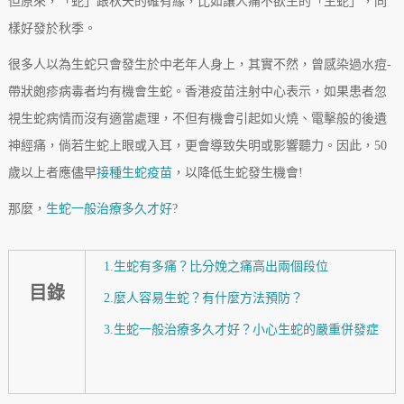
但原來，「蛇」跟秋天的確有緣，比如讓人痛不欲生的「生蛇」，同
樣好發於秋季。
很多人以為生蛇只會發生於中老年人身上，其實不然，曾感染過水痘-
帶狀皰疹病毒者均有機會生蛇。香港疫苗注射中心表示，如果患者忽
視生蛇病情而沒有適當處理，不但有機會引起如火燒、電擊般的後遺
神經痛，倘若生蛇上眼或入耳，更會導致失明或影響聽力。因此，50
歲以上者應儘早
接種生蛇疫苗
，以降低生蛇發生機會!
那麼，
生蛇一般治療多久才好
?
1.生蛇有多痛？比分娩之痛高出兩個段位
目錄
2.麼人容易生蛇？有什麼方法預防？
3.生蛇一般治療多久才好？小心生蛇的嚴重併發症