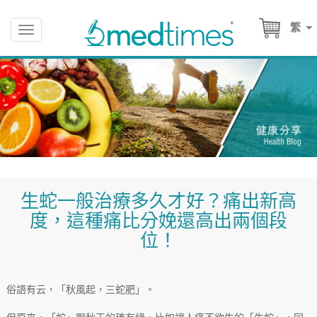
繁
Toggle
navigation
生蛇一般治療多久才好？痛出新高
度，這種痛比分娩還高出兩個段
位！
俗語有云，「秋風起，三蛇肥」。