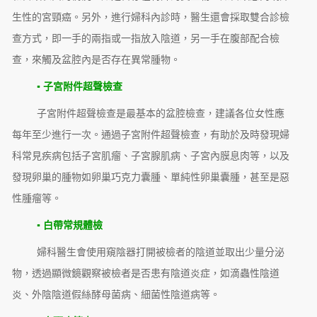
生性的宮頸癌。另外，進行婦科內診時，醫生還會採取雙合診檢
查方式，即一手的兩指或一指放入陰道，另一手在腹部配合檢
查，來觸及盆腔內是否存在異常腫物。
▪ 子宮附件超聲檢查
子宮附件超聲檢查是最基本的盆腔檢查，建議各位女性應
每年至少進行一次。通過子宮附件超聲檢查，有助於及時發現婦
科常見疾病包括子宮肌瘤、子宮腺肌病、子宮內膜息肉等，以及
發現卵巢的腫物如卵巢巧克力囊腫、單純性卵巢囊腫，甚至是惡
性腫瘤等。
▪ 白帶常規體檢
婦科醫生會使用窺陰器打開被檢者的陰道並取出少量分泌
物，透過顯微鏡觀察被檢者是否患有陰道炎症，如滴蟲性陰道
炎、外陰陰道假絲酵母菌病、細菌性陰道病等。