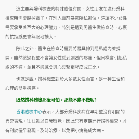
這主要與婦科檢查的特殊體位有關。女性朋友在進行婦科
檢查時需要脫掉褲子，在別人面前暴露隱私部位，這讓不少女性
需要承受着巨大的心理壓力，特別是遇到男醫生做檢查時，心裏
的抗拒感更會無限地擴大。
除此之外，醫生在檢查時需要將器具伸到隱私處內並撐
開，雖然這過程並不會讓女性感到劇烈的疼痛，但同樣會引起私
處的不適，並且不適感會與心裏緊張程度成正比。
也就是說，婦科檢查對於大多數女性而言，是一種生理和
心理的雙重摺磨。
既然婦科體檢那麼可怕，那能不能不做呢?
香港體檢中心
表示，大部分婦科疾病在早期並沒有明顯的
異常表現，往往難以自我察覺，因此只有定期進行婦科檢查，才
有利於儘早發現、及時治療，以免把小病拖成大病。