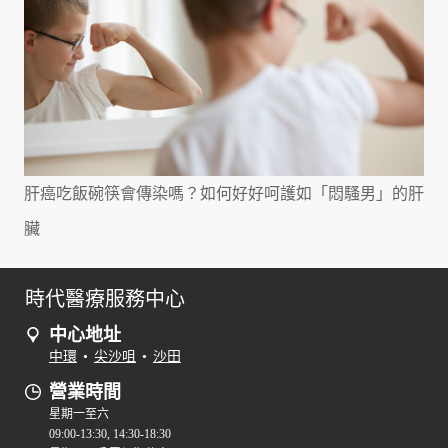
肝癌吃飯碗筷會傳染嗎？如何好好呵護如「悶騷男」的肝
臟
時代醫療服務中心
中心地址
中環
•
尖沙咀
•
沙田
營業時間
星期一至六
09:00-13:30, 14:30-18:30