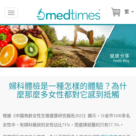
繁
Toggle
navigation
婦科體檢是一種怎樣的體驗？為什
麼那麼多女性都對它感到抵觸
根據《中國育齡女性生殖健康研究報告2022》顯示，31省市3100多名
女性中，有婦科癥狀的女性佔比71%，而選擇就醫的只有57.5%。