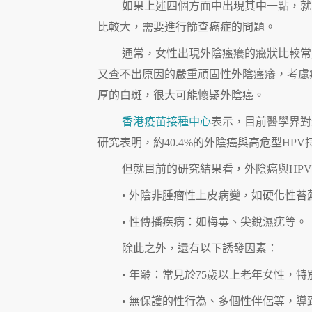
如果上述四個方面中出現其中一點，就
比較大，需要進行篩查癌症的問題。
通常，女性出現外陰瘙癢的癥狀比較常
又查不出原因的嚴重頑固性外陰瘙癢，考慮
厚的白斑，很大可能懷疑外陰癌。
香港疫苗接種中心
表示，目前醫學界對
研究表明，約40.4%的外陰癌與高危型HPV持
但就目前的研究結果看，外陰癌與HP
• 外陰非腫瘤性上皮病變，如硬化性苔
• 性傳播疾病：如梅毒、尖銳濕疣等。
除此之外，還有以下誘發因素：
• 年齡：常見於75歲以上老年女性，
• 無保護的性行為、多個性伴侶等，導