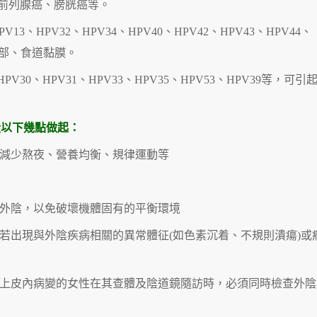
前列腺癌、膀胱癌等。
13、HPV32、HPV34、HPV40、HPV42、HPV43、HPV44、
咽部、食道黏膜。
PV30、HPV31、HPV33、HPV35、HPV53、HPV39等，可引
從以下幾點做起：
、減少熬夜、營養均衡、規律運動等
洗外陰，以免破壞機體固有的平衡環境
，若出現與外陰疾病相關的異常體征(如色素沉着、不規則潰瘍)或
鱗狀上皮內病變的女性在其查體及陰道鏡隨訪時，必須同時檢查外陰