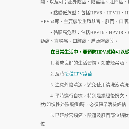
關，以及可引起外陰癌、陰莖癌、肛門癌、
▪ 黏膜低危型：包括HPV6、HPV11、HPV
HPV54等，主要感染生殖器官、肛門、口
▪ 黏膜高危型：包括HPV16、HPV18、H
頸癌、直腸癌、口腔癌、扁頭體癌等。
在日常生活中，要預防HPV感染可以
1. 養成良好的生活習慣，如戒煙禁酒
2. 及時
接種HPV疫苗
3. 注意外陰清潔，避免使用清洗液清
4. 平時進行自檢，特別是絕經後婦女
狀(如慢性外陰瘙癢)時，必須儘早活檢評估
5. 已確診宮頸癌、陰道及肛門部位
位