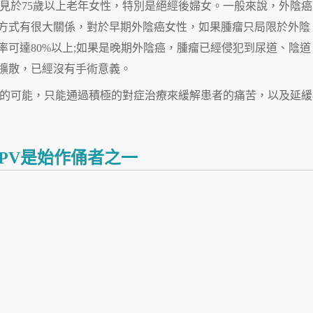
見於75歲以上老年女性，特別是絕經後婦女。一般來說，外陰癌
方式有很大關係，對於早期外陰癌女性，如果腫瘤只局限於外陰
可達80%以上;如果是晚期外陰癌，腫瘤已經侵犯到尿道、陰道
擴散，已經沒有手術意義。
的可能，只能通過積極的對症治療來緩解患者的痛苦，以及延緩
HPV是始作俑者之一