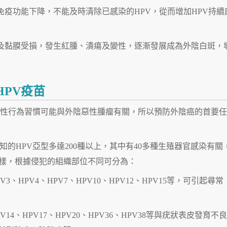
免疫功能下降，不能及時清除已感染的HPV，從而增加HPV持續
膚及黏膜受損，發生紅腫、潰瘍及變性，逐漸發展成為外陰白斑，
HPV疫苗
的性行為習慣可能與外陰惡性腫瘤有關，所以預防外陰癌的首要
的HPV亞型多達200種以上，其中有40多種生殖器官感染有關
一樣，根據侵犯的組織部位不同可分為：
V3、HPV4、HPV7、HPV10、HPV12、HPV15等，可引起尋常
V14、HPV17、HPV20、HPV36、HPV38等與疣狀表皮發育不