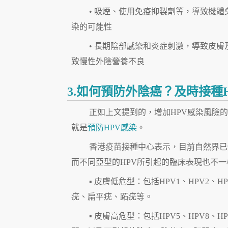
• 吸煙、使用免疫抑製劑等，導致機體
染的可能性
• 長期陰部感染和炎症刺激，導致皮
致慢性外陰營養不良
3.如何預防外陰癌？及時接種
正如上文提到的，增加HPV感染風險
就是
預防HPV感染
。
香港疫苗接種中心表示，目前自然界已知
而不同亞型的HPV所引起的臨床表現也不
▪ 皮膚低危型：包括HPV1、HPV2、HP
疣、扁平疣、跖疣等。
▪ 皮膚高危型：包括HPV5、HPV8、HP