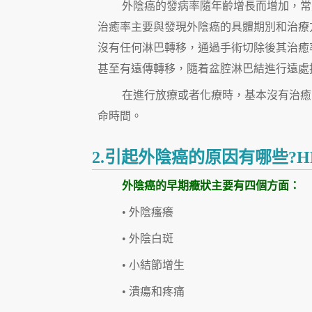
外陰癌的發病率隨年齡增長而增加，常
治癒率主要與發現外陰癌的具體期別和治療
沒有任何淋巴轉移，通過手術切除後其治癒率
甚至有遠傳轉移，隨着盆腔淋巴結進行遠處
在進行放療或者化療時，基本沒有治癒
命時間。
2.引起外陰癌的原因有哪些?
外陰癌的早期癥狀
主要有四個方面：
• 外陰瘙癢
• 外陰白斑
• 小結節增生
• 潰瘍和疼痛