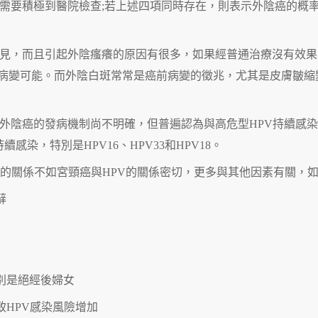
需要積極到醫院檢查;若上述四項同時存在，則表示外陰癌的概
見，而且引起外陰瘙癢的原因有很多，如果經普通治療沒有效果
病變可能。而外陰白斑常常是癌前病變的徵兆，尤其是皮膚皺縮
外陰癌的發病機制尚不明確，但普遍認為與高危型HPV持續感
續感染，特別是HPV16、HPV33和HPV18。
V的關係不如宮頸癌與HPV的關係密切，更多與其他因素有關，
蘚
特別是絕經後婦女
致HPV感染風險增加