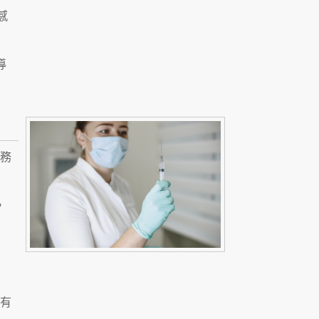
感
導
任務
，
良有