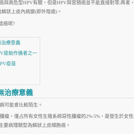
宮頸癌與高危型HPV有關，但是HPV與宮頸癌並不能直接對等;再
鱗狀上皮內病變(即外陰癌)。
陰癌呢?
無治療意義
PV是始作俑者之一
PV疫苗
無治療意義
病可能會比較陌生。
腫瘤，僅占所有女性生殖系統惡性腫瘤的2%-5%，是發生於女性
主要病理類型為鱗狀上皮細胞癌。