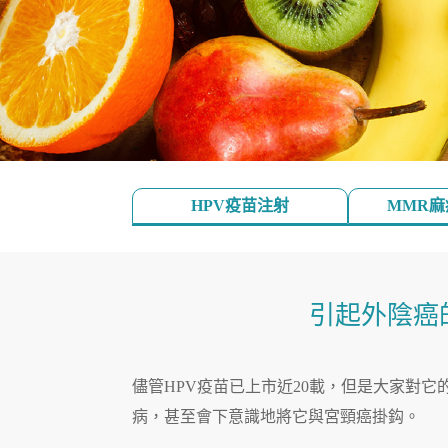
HPV疫苗注射
MMR
引起外陰癌
儘管HPV疫苗已上市近20載，但是大家對
病，甚至會下意識地將它與宮頸癌掛鈎。