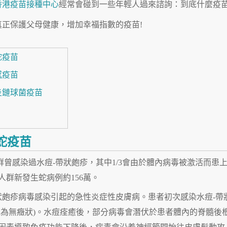
香港疫苗接種中心
經常會碰到一些年輕人過來諮詢：到底什麼疫苗
正保護父母健康，增加幸福指數的疫苗!
蛇疫苗
感疫苗
炎鏈球菌疫苗
蛇疫苗
人群曾感染過水痘-帶狀皰疹，其中1/3會由於體內病毒被激活而患
人群新發生蛇病例約156萬。
狀皰疹病毒感染引起的急性炎症性皮膚病。患者初次感染水痘-帶
能為無癥狀)。水痘痊癒後，部分病毒會潛伏於患者體內的脊髓後