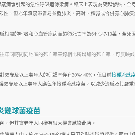
感)是由流感病毒引起的急性呼吸道傳染病。臨床上表現為突起發熱、全
限性，但老年流感患者易並發肺炎，高齡、體弱或合併有心肺疾
相關的呼吸和心血管疾病而超額死亡率為64~147/10萬，全死
往年同時間同地區的死亡率基線相比所增加的死亡率，可反映該
65歲及以上老年人的保護率僅有30%~40%，但目前
接種流感
議65歲及以上老年人應每年接種流感疫苗，以減少流感及其嚴重
炎鏈球菌疫苗
菌，但其實老年人同樣有很大機會感染此菌。
院病人中，約30 %~50 %的病人是因為肺炎球菌感染。而由中