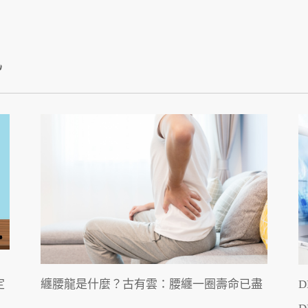
訊
定
纏腰龍是什麼？古有雲：腰纏一圈壽命已盡