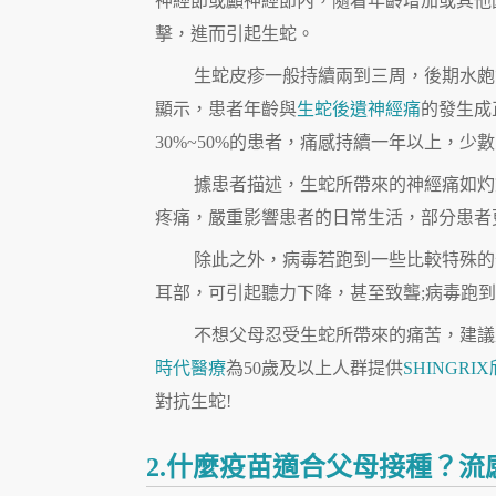
神經節或顱神經節內，隨着年齡增加或其他
擊，進而引起生蛇。
生蛇皮疹一般持續兩到三周，後期水皰
顯示，患者年齡與
生蛇後遺神經痛
的發生成
30%~50%的患者，痛感持續一年以上，少
據患者描述，生蛇所帶來的神經痛如灼
疼痛，嚴重影響患者的日常生活，部分患者
除此之外，病毒若跑到一些比較特殊的
耳部，可引起聽力下降，甚至致聾;病毒跑
不想父母忍受生蛇所帶來的痛苦，建議
時代醫療
為50歲及以上人群提供
SHINGR
對抗生蛇!
2.什麼疫苗適合父母接種？流