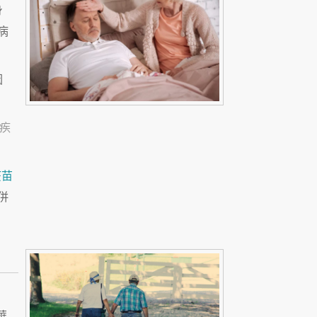
身
病
因
疾
疫苗
併
華