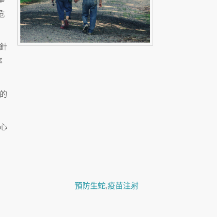
危
針
率
的
心
預防生蛇
,
疫苗注射