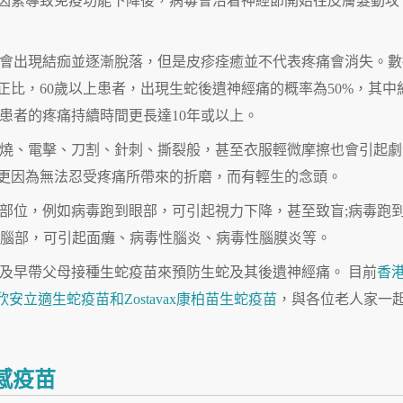
因素導致免疫功能下降後，病毒會沿着神經節開始往皮膚髮動攻
會出現結痂並逐漸脫落，但是皮疹痊癒並不代表疼痛會消失。數
正比，60歲以上患者，出現生蛇後遺神經痛的概率為50%，其中
數患者的疼痛持續時間更長達10年或以上。
燒、電擊、刀割、針刺、撕裂般，甚至衣服輕微摩擦也會引起劇
更因為無法忍受疼痛所帶來的折磨，而有輕生的念頭。
部位，例如病毒跑到眼部，可引起視力下降，甚至致盲;病毒跑
到腦部，可引起面癱、病毒性腦炎、病毒性腦膜炎等。
及早帶父母接種生蛇疫苗來預防生蛇及其後遺神經痛。 目前
香
IX欣安立適生蛇疫苗
和Zostavax康柏苗生蛇疫苗
，與各位老人家一
感疫苗