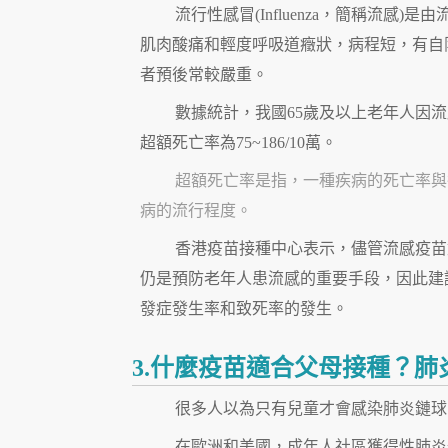
流行性感冒(Influenza，簡稱流
肌肉酸痛和輕度呼吸道癥狀，病程短，有自
者預後常較嚴重。
數據統計，我國65歲及以上老年人因流感
超額死亡率為75~186/10萬。
超額死亡率是指，一種疾病的死亡率與
病的流行程度。
香港疫苗接種中心表示，儘管流感疫苗對
仍是預防老年人患流感的重要手段，因此建
發症發生率和致死率的發生。
3.什麼疫苗適合父母接種？肺
很多人以為只有兒童才會感染肺炎鏈球
在歐洲和美國，成年人社區獲得性肺炎住