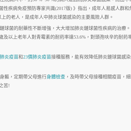
性疾病免疫預防專家共識(2017版) 》指出，成年人易感人群和
歲以上的老人，是成年人中肺炎球菌感染的主要風險人群。
鏈球菌的耐藥性不斷增強，大大增加肺炎鏈球菌性疾病的治療。
歲及以上老年人對青霉素的耐葯率達53.6%，對頭孢呋辛的耐葯
價肺炎疫苗
和
23價肺炎疫苗
接種服務，能有效降低肺炎鏈球菌感染
身軀，定期帶父母進行
身體檢查
，及時帶父母接種相關疫苗，細
之苦!