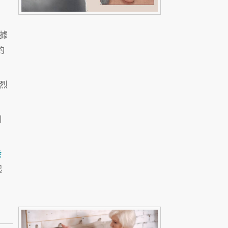
據
約
烈
到
港
起