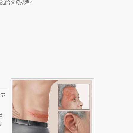
適合父母接種?
上帶
狀
根