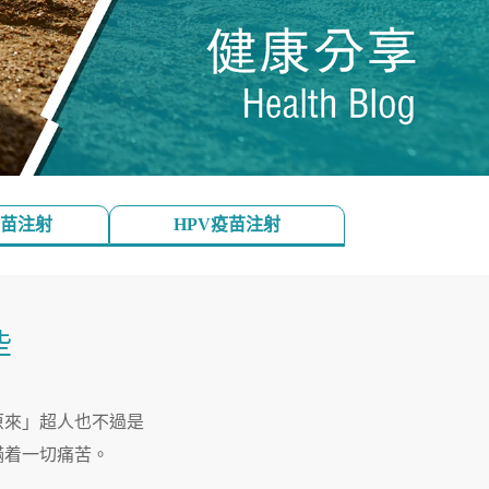
苗注射
HPV疫苗注射
些
原來」超人也不過是
瞞着一切痛苦。