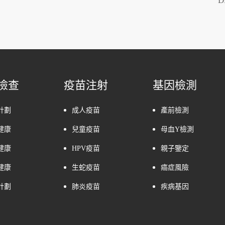
檢查
疫苗注射
基因檢測
計劃
成人疫苗
產前檢測
健康
兒童疫苗
母血Y檢測
健康
HPV疫苗
親子鑒定
健康
生蛇疫苗
癌症風險
計劃
肺炎疫苗
疾病基因