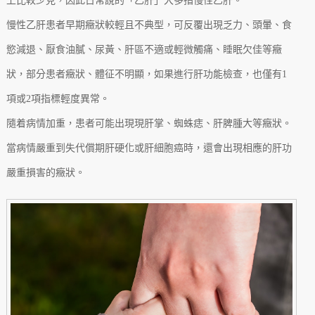
上比較少見，因此日常說的「乙肝」大多指慢性乙肝。
慢性乙肝患者早期癥狀較輕且不典型，可反覆出現乏力、頭暈、食
慾減退、厭食油膩、尿黃、肝區不適或輕微觸痛、睡眠欠佳等癥
狀，部分患者癥狀、體征不明顯，如果進行肝功能檢查，也僅有1
項或2項指標輕度異常。
隨着病情加重，患者可能出現現肝掌、蜘蛛痣、肝脾腫大等癥狀。
當病情嚴重到失代償期肝硬化或肝細胞癌時，還會出現相應的肝功
嚴重損害的癥狀。