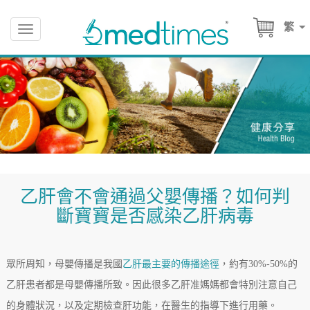
繁
Toggle
navigation
乙肝會不會通過父嬰傳播？如何判
斷寶寶是否感染乙肝病毒
眾所周知，母嬰傳播是我國
乙肝最主要的傳播途徑
，約有30%-50%的
乙肝患者都是母嬰傳播所致。因此很多乙肝准媽媽都會特別注意自己
的身體狀況，以及定期檢查肝功能，在醫生的指導下進行用藥。