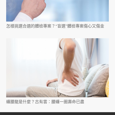
怎樣挑選合適的體檢專案？“盲選”體檢專案傷心又傷金
纏腰龍是什麼？古有雲：腰纏一圈壽命已盡