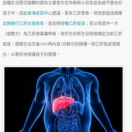
這種生活密切接觸的感染主要發生在年齡較小且免疫系統不健全的
孩子中，因此
香港疫苗中心
建議，家有乙肝患者，其他家庭成員應
定期進行乙肝全面檢查
，並及時
接種乙肝疫苗
；若父母其中一方
（或雙方）為乙肝病毒攜帶者，其所生的新生兒除按規定注射乙肝
疫苗，還應在出生後24小時內及1月齡分別接種一劑乙肝免疫球蛋
白，以更好地保護孩子的健康。