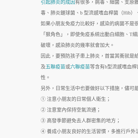
引起肺炎的成因
有很多，病毒、細菌、支原
毒、肺炎鏈球菌、b 型流感嗜血桿菌（Hib
如果小朋友免疫力比較好，感染的病菌不是
「狠角色」，即使免疫系統出動白細胞、T
破壞，感染肺炎的幾率就會加大。
因此，要預防孩子患上肺炎，首當其衝就是
及
五聯疫苗
或
六聯疫苗
等含有b型流感嗜血
性。
另外，日常生活中也要做好以下措施，儘可
① 注意小朋友的日常個人衛生；
② 注意室內保持空氣流通；
③ 高發季節避免去人群密集的地方；
④ 養成小朋友良好的生活習慣，多進行戶外