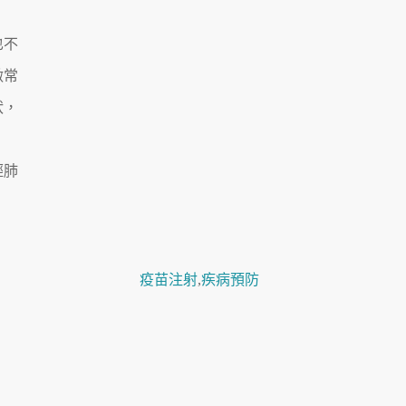
也不
做常
狀，
輕肺
疫苗注射
,
疾病預防