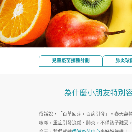
兒童疫苗接種計劃
肺炎球
為什麼小朋友特別
俗話說，「百草回芽，百病引發」。春天萬
咳嗽，重症引發流感、肺炎，不僅孩子難受
今天，我們就請
香港疫苗中心
來好好講講！