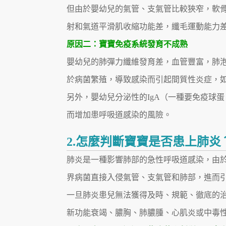
但由於嬰幼兒的氣管、支氣管比較狹窄，軟
射和氣道平滑肌收縮功能差，纖毛運動能力
原因二：寶寶免疫系統發育不成熟
嬰幼兒的肺彈力纖維發育差，血管豐富，肺
於病菌繁殖，導致感染而引起間質性炎症，
另外，嬰幼兒分泌性的IgA（一種要免疫球
而增加患呼吸道感染的風險。
2.怎麼判斷寶寶是否患上肺炎
肺炎是一種影響肺部的急性呼吸道感染，由
界病菌直接入侵氣管、支氣管和肺部，進而
一旦肺炎患兒無法獲得及時、規範、徹底的
新功能衰竭、膿胸、肺膿腫、心肌炎或中毒