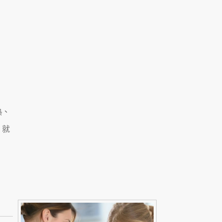
熱、
，就