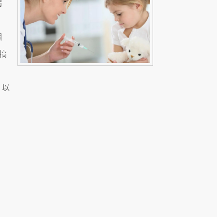
病
個
搞
，以