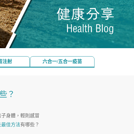
苗注射
六合一/五合一疫苗
些？
孩子身體，輕則感冒
炎最佳方法
有哪些？