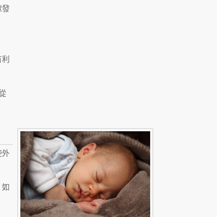
嗽發
有利
從
使外
，如