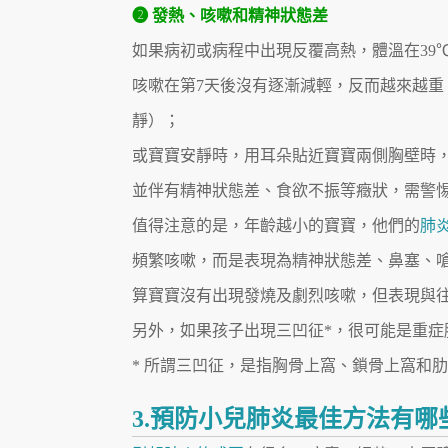
❷ 發熱、咳嗽和精神狀態差
如果病初或病程中出現反覆高熱，體溫在39
咳嗽在第7天後沒有逐漸減輕，反而越來越
靜）；
或寶寶安靜時，用耳朵貼近寶寶兩側胸壁時
並伴有精神狀態差、食欲不振等癥狀，需警
值得注意的是，年齡越小的寶寶，他們的
肺
頻繁咳嗽，而是表現為精神狀態差、鼻塞、
算寶寶沒有出現發燒及劇烈咳嗽，但表現與
另外，如果孩子出現三凹征*，很可能是重症
* 所謂三凹征，是指胸骨上窩、鎖骨上窩和
3.預防小兒肺炎最佳方法有哪