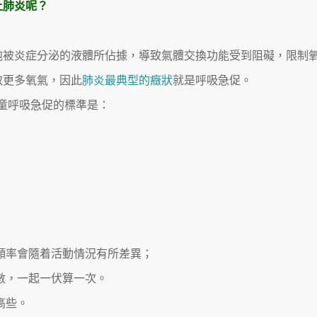
上肺炎呢？
泡被炎症分泌的液體所佔據，導致氣體交換功能受到阻礙，限制
取更多氧氣，因此
肺炎最典型的癥狀
就是呼吸急促。
童呼吸急促的標準是：
頻率會隨着活動情況有所差異；
數，一起一伏算一次。
高些。