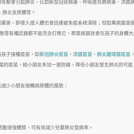
體等都會引起肺炎，比如新型冠狀病毒、呼吸道合胞病毒、流感
）、肺炎支原體等。
很厲害，即使入侵人體也會迅速被免疫系統清除；但如果病菌是
細胞等各種武器都不能完全打敗它，那麼病菌就會在孩子的身體大
給孩子接種疫苗，如
新冠肺炎疫苗
，
流感疫苗
、
肺炎鏈球菌疫苗
桿菌的疫苗，給小朋友多加一道防線，降低小朋友發生肺炎的可能
能減少小朋友接觸病原體的風險：
活動增強體質，可有效減少兒童肺炎發病率。