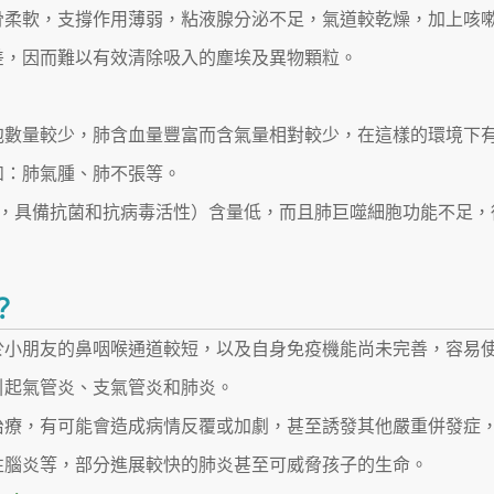
骨柔軟，支撐作用薄弱，粘液腺分泌不足，氣道較乾燥，加上咳
差，因而難以有效清除吸入的塵埃及異物顆粒。
泡數量較少，肺含血量豐富而含氣量相對較少，在這樣的環境下
如：肺氣腫、肺不張等。
蛋，具備抗菌和抗病毒活性）含量低，而且肺巨噬細胞功能不足，
？
於小朋友的鼻咽喉通道較短，以及自身免疫機能尚未完善，容易
引起氣管炎、支氣管炎和肺炎。
治療，有可能會造成病情反覆或加劇，甚至誘發其他嚴重併發症
性腦炎等，部分進展較快的肺炎甚至可威脅孩子的生命。