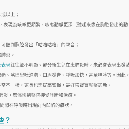
℃或以上；
重，表現為咳嗽更頻繁，咳嗽動靜更深（聽起來像在胸腔發出的動
，可聽到胸腔發出「咕嚕咕嚕」的聲音；
惕肺炎。
炎表現
往往並不明顯。部分新生兒在患肺炎時，未必會表現出發
嗆奶、嘴巴里吐泡泡、口周發青、呼吸加快，甚至呻吟等。因此
往常不一樣，家長也需提高警惕，最好帶寶寶就醫診斷。
肺炎，應儘快到醫院接受診斷和治療。
肋間隙在呼吸時出現向內凹陷的癥狀。
些？