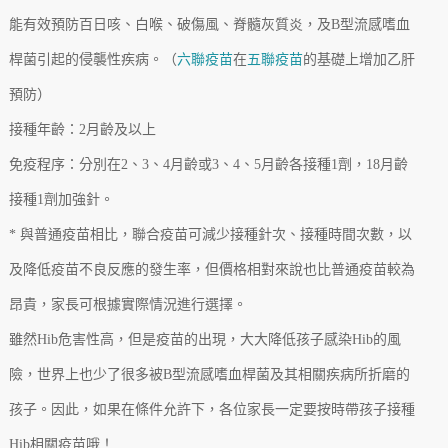
能有效預防百日咳、白喉、破傷風、脊髓灰質炎，及B型流感嗜血
桿菌引起的侵襲性疾病。（
六聯疫苗
在
五聯疫苗
的基礎上增加乙肝
預防）
接種年齡：2月齡及以上
免疫程序：分別在2、3、4月齡或3、4、5月齡各接種1劑，18月齡
接種1劑加強針。
* 與普通疫苗相比，聯合疫苗可減少接種針次、接種時間次數，以
及降低疫苗不良反應的發生率，但價格相對來說也比普通疫苗較為
昂貴，家長可根據實際情況進行選擇。
雖然Hib危害性高，但是疫苗的出現，大大降低孩子感染Hib的風
險，世界上也少了很多被B型流感嗜血桿菌及其相關疾病所折磨的
孩子。因此，如果在條件允許下，各位家長一定要按時帶孩子接種
Hib相關疫苗哦！