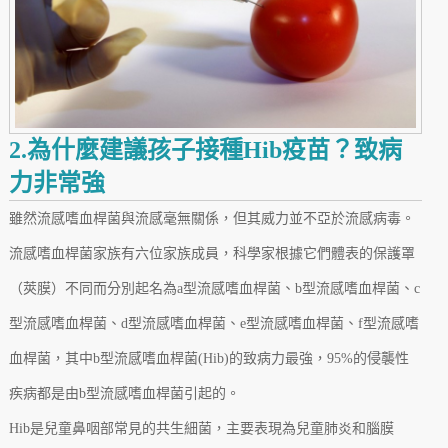
2.為什麼建議孩子接種Hib疫苗？致病
力非常強
雖然流感嗜血桿菌與流感毫無關係，但其威力並不亞於流感病毒。
流感嗜血桿菌家族有六位家族成員，科學家根據它們體表的保護罩
（莢膜）不同而分別起名為a型流感嗜血桿菌、b型流感嗜血桿菌、c
型流感嗜血桿菌、d型流感嗜血桿菌、e型流感嗜血桿菌、f型流感嗜
血桿菌，其中b型流感嗜血桿菌(Hib)的致病力最強，95%的侵襲性
疾病都是由b型流感嗜血桿菌引起的。
Hib是兒童鼻咽部常見的共生細菌，主要表現為兒童肺炎和腦膜