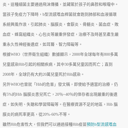
炎。這種細菌主要通過飛沫傳播，並藏匿於孩子的鼻腔和喉嚨中。
當孩子免疫力下降時，b型流感嗜血桿菌就會跑到肺部和血液循環
系統興風作浪，引起肺炎、腦膜炎，會厭炎、骨髓炎、菌血症、敗
血症、蜂窩組織炎、心包炎等嚴重併發症，治療不及時甚至產生嚴
重永久性神經後遺症，如耳聾、智力障礙等。
根據WHO（世界衛生組織）數據顯示，2000年全球每年有800多萬
兒童感染Hib引起的相關疾病，其中30多萬兒童因而死亡；直到
2008年，全球仍有大約20萬兒童死於Hib感染。
另外WHO也曾就「Hib的危害」發文稱，即使給予適當的治療，仍
有5%的Hib 腦膜炎患兒死亡，20％~40％的倖存者出現嚴重的後遺
症，如失明、失聰和學習障礙等。在醫療資源不足的地區，Hib 腦
膜炎的病死率更高，從20%-60%不等。
雖然Hib危害性大，但我們可以通過接種Hib疫苗
預防b型流感嗜血