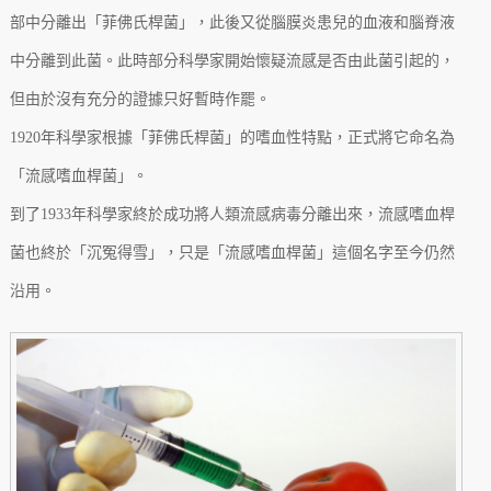
部中分離出「菲佛氏桿菌」，此後又從腦膜炎患兒的血液和腦脊液
中分離到此菌。此時部分科學家開始懷疑流感是否由此菌引起的，
但由於沒有充分的證據只好暫時作罷。
1920年科學家根據「菲佛氏桿菌」的嗜血性特點，正式將它命名為
「流感嗜血桿菌」。
到了1933年科學家終於成功將人類流感病毒分離出來，流感嗜血桿
菌也終於「沉冤得雪」，只是「流感嗜血桿菌」這個名字至今仍然
沿用。