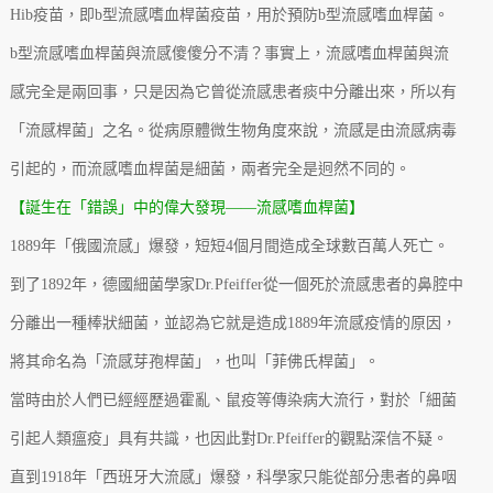
Hib疫苗，即b型流感嗜血桿菌疫苗，用於預防b型流感嗜血桿菌。
b型流感嗜血桿菌與流感傻傻分不清？事實上，流感嗜血桿菌與流
感完全是兩回事，只是因為它曾從流感患者痰中分離出來，所以有
「流感桿菌」之名。從病原體微生物角度來說，流感是由流感病毒
引起的，而流感嗜血桿菌是細菌，兩者完全是迥然不同的。
【誕生在「錯誤」中的偉大發現——流感嗜血桿菌】
1889年「俄國流感」爆發，短短4個月間造成全球數百萬人死亡。
到了1892年，德國細菌學家Dr.Pfeiffer從一個死於流感患者的鼻腔中
分離出一種棒狀細菌，並認為它就是造成1889年流感疫情的原因，
將其命名為「流感芽孢桿菌」，也叫「菲佛氏桿菌」。
當時由於人們已經經歷過霍亂、鼠疫等傳染病大流行，對於「細菌
引起人類瘟疫」具有共識，也因此對Dr.Pfeiffer的觀點深信不疑。
直到1918年「西班牙大流感」爆發，科學家只能從部分患者的鼻咽