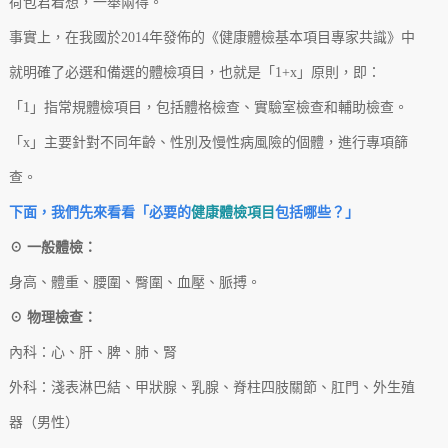
荷包君着想，一舉兩得。
事實上，在我國於2014年發佈的《健康體檢基本項目專家共識》中
就明確了必選和備選的體檢項目，也就是「1+x」原則，即：
「1」指常規體檢項目，包括體格檢查、實驗室檢查和輔助檢查。
「x」主要針對不同年齡、性別及慢性病風險的個體，進行專項篩
查。
下面，我們先來看看「必要的
健康體檢項目
包括哪些？」
☉ 一般體檢：
身高、體重、腰圍、臀圍、血壓、脈搏。
☉ 物理檢查：
內科：心、肝、脾、肺、腎
外科：淺表淋巴結、甲狀腺、乳腺、脊柱四肢關節、肛門、外生殖
器（男性）