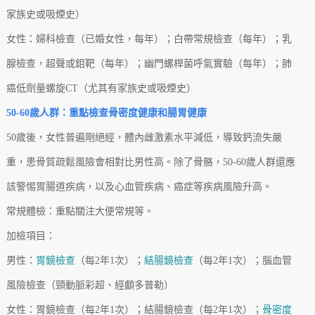
家族史或吸煙史）
女性：婦科檢查（已婚女性，每年）；白帶常規檢查（每年）；乳
腺檢查，超聲或鉬靶（每年）；幽門螺桿菌呼氣實驗（每年）；肺
癌低劑量螺旋CT（尤其有家族史或吸煙史）
50-60歲人群：重點檢查骨密度健康和腸胃健康
50歲後，女性普遍剛絕經，體內雌激素水平減低，導致鈣流失嚴
重，患骨質疏鬆風險會相對比男性高。除了骨骼，50-60歲人群還應
該警惕胃腸道疾病，以及心血管疾病、癌症等疾病風險升高。
常規體檢：重點關注大便常規等。
加檢項目：
男性：
胃鏡檢查
（每2年1次）；
結腸鏡檢查
（每2年1次）；腦血管
風險檢查（頸動脈彩超、經顱多普勒）
女性：胃鏡檢查（每2年1次）；結腸鏡檢查（每2年1次）；
骨密度