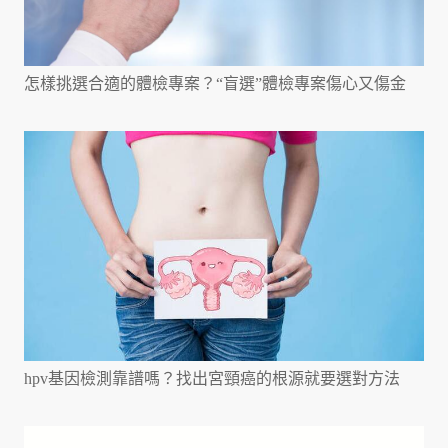
怎樣挑選合適的體檢專案？“盲選”體檢專案傷心又傷金
hpv基因檢測靠譜嗎？找出宮頸癌的根源就要選對方法