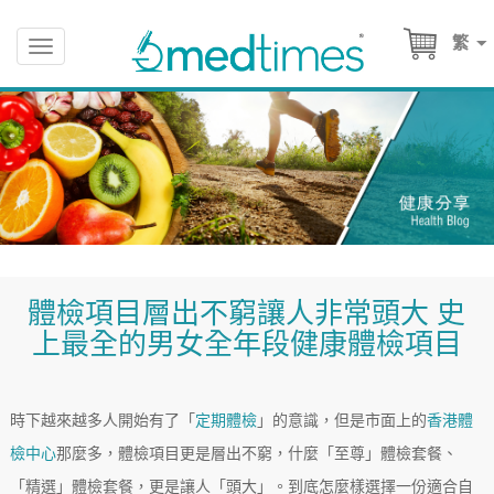
繁
Toggle
navigation
體檢項目層出不窮讓人非常頭大 史
上最全的男女全年段健康體檢項目
時下越來越多人開始有了「
定期體檢
」的意識，但是市面上的
香港體
檢中心
那麼多，體檢項目更是層出不窮，什麼「至尊」體檢套餐、
「精選」體檢套餐，更是讓人「頭大」。到底怎麼樣選擇一份適合自