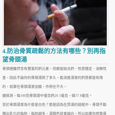
4.防治骨質疏鬆的方法有哪些？別再指
望骨頭湯
骨頭裡雖然含有豐富的鈣元素，但都是結合鈣、性質穩定、溶解性
差，因此不論你的骨頭湯熬了多久，能溶進湯里的鈣質都是有限
的，就算在骨頭湯里加醋，作用也不大。
據檢測，每100克骨頭湯中僅含鈣20.1毫克，磷37.8毫克。
至於骨頭湯里為什麼是白色？那是因為在煲湯的過程中，骨頭不斷
釋出乳化的脂肪，脂肪越多，湯顏色就會越白。所以如果你想靠骨