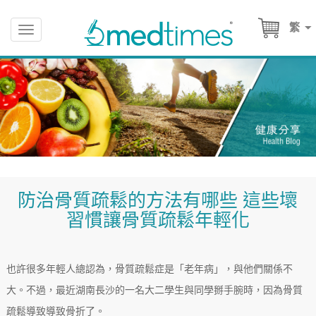
繁
Toggle
navigation
防治骨質疏鬆的方法有哪些 這些壞
習慣讓骨質疏鬆年輕化
也許很多年輕人總認為，骨質疏鬆症是「老年病」，與他們關係不
大。不過，最近湖南長沙的一名大二學生與同學掰手腕時，因為骨質
疏鬆導致導致骨折了。