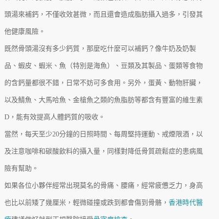
頭湯來補鈣，不僅收效甚微，而且還會造成脂肪攝入過多，引發其
他健康風險。
既然骨頭湯沒有多少鈣質，那麼吃什麼可以補鈣？像牛奶及奶製
品、蝦皮、蝦米、魚（特別是海魚）、豆類及其製品、蛋類等食物
的含鈣量都很不錯，日常不妨可多食用。另外，蛋黃、動物肝臟，
以及鯖魚、大馬哈魚、金槍魚之類的魚脂肪等都含有豐富的維生素
D，能有效提高人體鈣質的吸收。
當然，每天至少20分鐘的日照時間、每周堅持運動、戒煙限酒，以
及注意咖啡和碳酸飲料的攝入量，同樣對降低骨質疏鬆症的患病風
險有幫助。
如果各位小夥伴經常出現莫名的骨痛、腰痛，經常疲憊乏力，身高
也比以前矮了幾厘米，輕微碰撞或跌到都會傷到骨骼，
香港時代醫