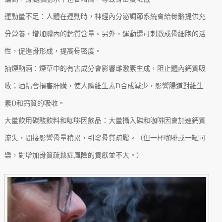
運動量不足：人體在運動時，神經內分泌調節系統會給骨骼提供充
分營養，增加體內的鈣質含量。另外，運動還可刺激成骨細胞的活
性，促進骨形成，提高骨密度。
抽煙酗酒：煙草中的有害成分會影響雌激素生成，阻止體內鈣質吸
收；酒精會損害肝臟，使人體維生素D合成減少，影響腸道對維生
素D和鈣質的吸收。
大量飲用碳酸飲料和咖啡因飲品：大量攝入磷和咖啡因會加速鈣質
流失，間接影響骨量積累，引發骨質疏鬆。（但一杯咖啡或一罐可
樂，對增加骨質疏鬆症風險的貢獻並不大。）