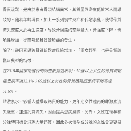
骨質疏鬆，是由於患者骨頭結構異常，其質量與密度低於常人而導
致的。隨着年齡增長，加上一系列慢性炎症和代謝紊亂，使得骨質
流失速度大於再生速度，導致骨組織的空隙變大，骨強度下降，骨
脆性增加，從而引起骨質疏鬆症的發生。
除了年齡因素導致骨質疏鬆症風險增加，「重女輕男」也是骨質疏
鬆症典型的特徵。
在2018年國家衛健委的調查數據還表明，50歲以上女性的骨質疏鬆
症患病率為32.1%；65歲以上女性的骨質疏鬆症患病率則高達
51.6%。
雌激素水平影響人體攝取鈣質的能力，更年期女性體內的雌激素流
失嚴重，加速鈣質流失，因而提高患病風險。另外，女性在懷孕和
分娩時同樣會消耗大量鈣質，因此多次懷孕或分娩的女性會更容易