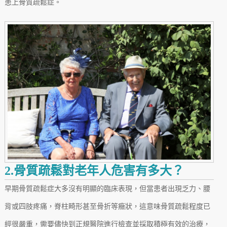
患上骨質疏鬆症。
2.骨質疏鬆對老年人危害有多大？
早期骨質疏鬆症大多沒有明顯的臨床表現，但當患者出現乏力、腰
背或四肢疼痛，脊柱畸形甚至骨折等癥狀，這意味骨質疏鬆程度已
經很嚴重，需要儘快到正規醫院進行檢查並採取積極有效的治療，