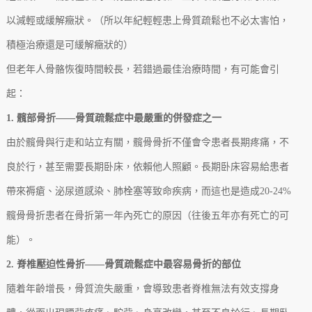
以減輕或緩解癥狀。（所以年紀輕輕患上骨質疏鬆也不必太害怕，
積極治療還是可緩解癥狀的）
但老年人骨骼恢復時間較長，若錯過最佳治療時間，有可能會引
起：
1. 髖部骨折——骨質疏鬆症中最嚴重的併發症之一
由於髖骨與行走和站立有關，髖骨骨折不僅會令患者長期疼痛，不
良於行，甚至需要長期卧床，依賴他人照顧。長期卧床容易給患者
帶來褥瘡、泌尿道感染、肺栓塞等致命疾病，而這也是造成20-24%
髖骨骨折患者在骨折第一年內死亡的原因（往後五年亦有死亡的可
能）。
2. 脊椎壓迫性骨折——骨質疏鬆症中最容易骨折的部位
隨着年齡增長，骨質流失嚴重，會導致患者脊椎無法有效支撐身