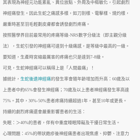
其表現為神經元功能紊亂、異位放點、外周及中樞敏化，引起劇烈
神經痛發生。因此生蛇之痛感多樣，如刀割樣、電擊樣、燒灼樣，
嚴重時甚至羽毛輕劃皮膚都會誘發劇烈疼痛。
按照醫學界目前最常用的疼痛等級-NRS數字分級法（即主觀分級
法），生蛇引發的神經痛可達到十級痛感，是等級中最高的一級。
要知道，生產時宮縮最厲害的疼痛也只是達到7-8級。
可見，生蛇神經痛可以稱得上是「人間最痛」！
據統計，
生蛇後遺神經痛
的發生率會隨年齡增加而升高：60歲及以
上患者中約65%會發生神經痛；70歲及以上患者神經痛發生率高達
75%。其中，30%-50%患者疼痛持續超過1年，甚至10年或更長。
持續的劇烈疼痛還會嚴重影響患者的生活：
失眠：＞40%的患者，伴有中重度睡眠障礙及干擾日常生活。
心理問題：45%的帶狀皰疹後神經痛患者出現焦慮、抑鬱、注意力