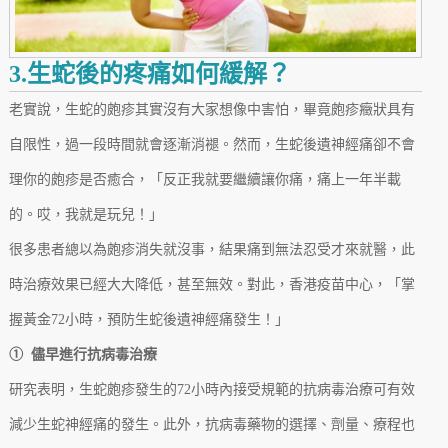
3.生蛇後的疼痛如何緩解？
老實說，生蛇的皰疹其實沒有大家想像中害怕，畢竟皰疹癥狀具有
自限性，過一段時間就會逐漸消褪。然而，生蛇後遺神經痛卻不會
理你的皰疹是否癒合，「反正我就要繼續讓你痛，痛上一年半載
的。哎，我就是玩兒！」
很多患者總以為皰疹消失就沒事，結果痛到無法忍受才來就醫，此
時治療效果已經大大降低，甚至無效。對此，香港疫苗中心，「掌
握黃金72小時，預防生蛇後遺神經痛發生！」
① 儘早進行抗病毒治療
研究表明，生蛇皰疹發生的72小時內接受規範的抗病毒治療可有效
減少生蛇神經痛的發生。此外，抗病毒藥物的選擇、劑量、療程也