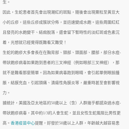
生。
因此，生蛇患者首先會出現潮紅的斑點，隨後會出現粟粒至黃豆大
小的丘疹，這些丘疹成簇狀分佈，並迅速變成水皰。這些周圍紅紅
且發亮的水皰變干、結痂脫落，還會留下暫時性的淡紅斑或色素沉
着，光想就已經覺得既難看又難受！
生蛇的皰疹大多會長在在胸背部、頸部、頭面部、腰部，部分水痘-
帶狀皰疹病毒如果跑到患者的三叉神經（例如眼部三叉神經），那
就不是難看那麼簡單。因為如果病毒跑到眼睛，會引起單側眼臉腫
脹，結膜充血，引起頭痛、潰瘍性角膜炎等，嚴重時甚至會影響視
力。
據統計，美國及亞太地區的50歲以上（含）人群幾乎都感染過水痘-
帶狀皰疹病毒，其中約1/3的人會生蛇，並且女性生蛇風險比男性更
高。
香港疫苗中心
提醒，好發於50歲以上人群，年齡越大越容易患