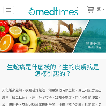
繁
Toggle
navigation
生蛇痛是什麼樣的？生蛇皮膚病是
怎樣引起的？
天氣越來越熱，衣服越穿越短，如果這個時候生蛇，身上可能會長出
成片「紅斑丘疹」，這下好了裙子、短袖不敢穿，門也不能隨便出。
最可怕的是，衣服與皮膚摩擦的瞬間，那種「摧心剖肝」的痛感，更