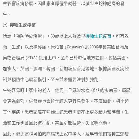
會影響疾病發展，因此患者應儘早就醫，以減少生蛇神經痛的發
生。
② 接種生蛇疫苗
所謂「預防勝於治療」，50歲以上人群及早
接種生蛇疫苗
，可有效
預「生蛇」以及神經痛。康柏苗 (Zostavax) 於2006年獲美國食物及
藥物管理局 (FDA) 批准上市，至今已於62個地方註冊，包括美國、
加拿大、英國、澳洲、韓國、新加坡及香港等地。根據美國疾病控
制與預防中心最新指引，至今並未需要注射加強劑。
生蛇容易盯上家中的老人，他們一旦感染水痘-帶狀皰疹病毒，痛感
會更為劇烈，併發症也會較年輕人更容易發生。不僅如此，相比起
其他疾病，患者家屬在照顧生蛇患者需要花上更多精力和時間，生
活和工作也會因此被打亂，甚至引起疲勞、失眠等問題。
因此，避免這種可怕的疾病找上家中老人，及早帶他們接種生蛇疫