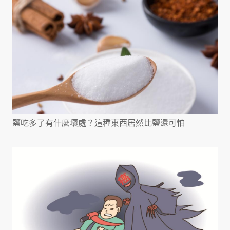
鹽吃多了有什麼壞處？這種東西居然比鹽還可怕