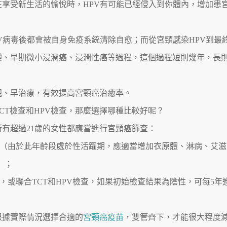
享受新生活的愉悅時，HPV有可能已經侵入到你體內，增加患
V病毒後都會被自身免疫系統清除自愈；而從宮頸感染HPV到最
變、早期微小浸潤癌、浸潤性癌等過程，這個過程短則幾年，長
現、早治療，有效提高宮頸癌治癒率。
CT檢查和HPV檢查，那麼選擇哪種比較好呢？
有超過21歲的女性都應當進行宮頸癌篩查：
檢查（由於此年齡段處於性活躍期，應適當增加衣原體、淋病、艾滋
）；
查，或聯合TCT和HPV檢查，如果初始檢查結果為陰性，可每5年
根據實際情況選擇合適的
宮頸癌疫苗
，雙管齊下，才能很大程度