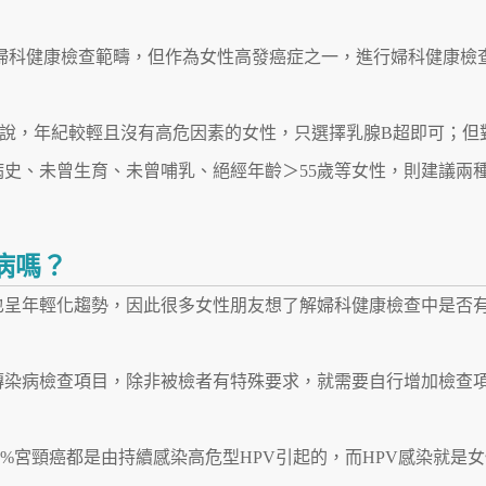
婦科健康檢查範疇，但作為女性高發癌症之一，進行婦科健康檢
說，年紀較輕且沒有高危因素的女性，只選擇乳腺B超即可；但
病史、未曾生育、未曾哺乳、絕經年齡＞55歲等女性，則建議兩
病嗎？
也呈年輕化趨勢，因此很多女性朋友想了解婦科健康檢查中是否
傳染病檢查項目，除非被檢者有特殊要求，就需要自行增加檢查
7%宮頸癌都是由持續感染高危型HPV引起的，而HPV感染就是