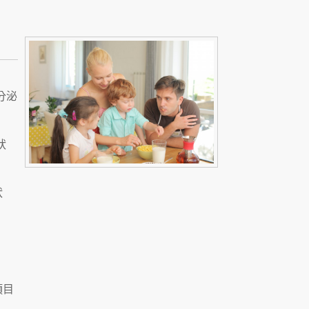
分泌
狀
狀
項目