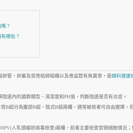
病嗎？
項有哪些？
輸卵管、卵巢及宮旁結締組織以及骨盆腔有無異常，是
婦科健康
解陰道內的菌群類型、清潔度和PH值，判斷陰道是否有炎症。
宮B超分為腹部B超、陰式B超兩種，通常被檢者可自由選擇，
)和HPV(人乳頭瘤狀病毒檢查)兩種，前者主要檢查宮頸細胞情況；