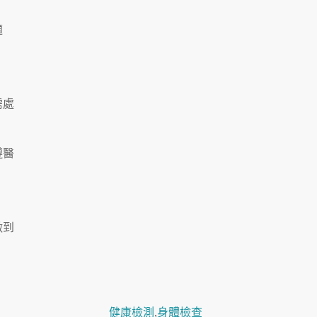
適
需處
遵醫
做到
健康檢測
,
身體檢查