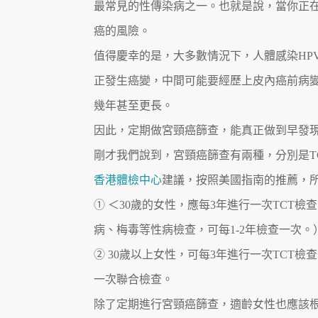
最常見的性傳染病之一。也就是說，當你正在
癌的風險。
值得慶幸的是，大多數情況下，人體感染HP
正發生癌變，中間可能要經歷上皮內癌前病
幾年甚至更長。
因此，定期做宮頸癌篩查，能真正做到早發
剛才我們說到，宮頸癌篩查有兩種，分別是T
香港體檢中心
建議，按照美國指南的推薦，所
① ＜30歲的女性，應每3年進行一次TCT
病、梅毒等性病檢查，可每1-2年檢查一次。
② 30歲以上女性，可每3年進行一次TCT檢
一次聯合檢查。
除了定期進行宮頸癌篩查，適齡女性也應該