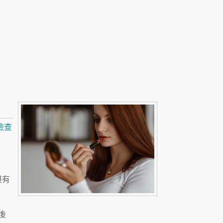
檢查
但有
後