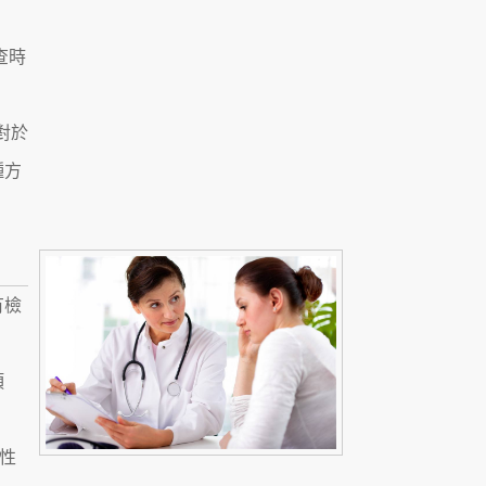
查時
對於
種方
有檢
項
女性