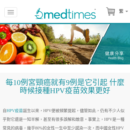
繁
Toggle
navigation
每10例宮頸癌就有9例是它引起 什麼
時候接種HPV疫苗效果更好
自
HPV疫苗
誕生以來，HPV便被頻繁提起，儘管如此，仍有不少人似
乎對它還是一知半解，甚至有很多誤解和敵意。事實上，HPV是一種
常見的病毒，幾乎80%的女性一生中至少感染一次，而中國女性HPV