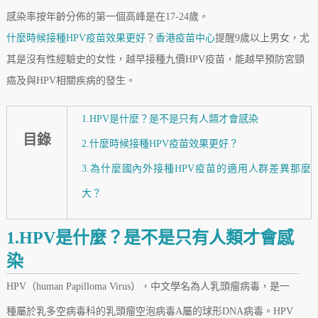
感染率按年齡分佈的第一個高峰是在17-24歲。
什麼時候接種HPV疫苗效果更好
？
香港疫苗中心
提醒9歲以上男女，尤
其是沒有性經驗史的女性，越早接種九價HPV疫苗，能越早預防宮頸
癌及與HPV相關疾病的發生。
1.HPV是什麼？是不是只有人類才會感染
目錄
2.什麼時候接種HPV疫苗效果更好？
3.為什麼國內外接種HPV疫苗的適用人群差異那麼
大？
1.HPV是什麼？是不是只有人類才會感
染
HPV（human Papilloma Virus），中文學名為人乳頭瘤病毒，是一
種屬於乳多空病毒科的乳頭瘤空泡病毒A屬的球形DNA病毒。HPV