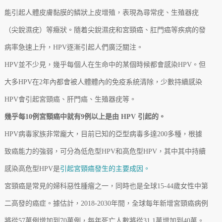
能引起人體皮膚黏膜的鱗狀上皮增殖，表現為尋常疣、生殖器疣
（尖銳濕疣）等癥狀。隨着尖銳濕疣和宮頸癌、肛門癌等疾病的發
病率急速上升，HPV逐漸引起人們廣泛關注。
HPV並不少見，幾乎每個人在生命中的某個時候都會感染HPV。但
大多HPV在2年內都會被人體體內的免疫系統清除，少數持續感染
HPV會引起宮頸癌、肝門癌、生殖器疣等。
幾乎每10例宮頸癌中就有9例以上是由 HPV 引起的。
HPV病毒家族非常龐大，目前已知的亞型病毒多達200多種，根據
致癌能力的強弱，可分為低危型HPV和高危型HPV，其中其中持續
感染高危型HPV是
引起宮頸癌發生的主要成因。
宮頸癌是常見的婦科惡性腫瘤之一，同時也是全球15-44歲女性中第
二高發的癌症。據估計，2018-2030年間，全球每年新增宮頸癌病例
將從57萬例增加到70萬例，每年死亡人數將從31.1萬增加到40萬。