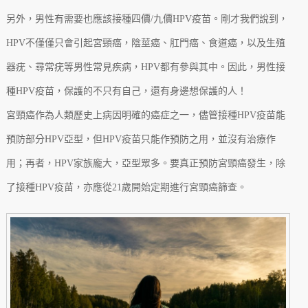
另外，男性有需要也應該接種四價/九價HPV疫苗。剛才我們說到，
HPV不僅僅只會引起宮頸癌，陰莖癌、肛門癌、食道癌，以及生殖
器疣、尋常疣等男性常見疾病，HPV都有參與其中。因此，男性接
種HPV疫苗，保護的不只有自己，還有身邊想保護的人！
宮頸癌作為人類歷史上病因明確的癌症之一，儘管接種HPV疫苗能
預防部分HPV亞型，但HPV疫苗只能作預防之用，並沒有治療作
用；再者，HPV家族龐大，亞型眾多。要真正預防宮頸癌發生，除
了接種HPV疫苗，亦應從21歲開始定期進行宮頸癌篩查。