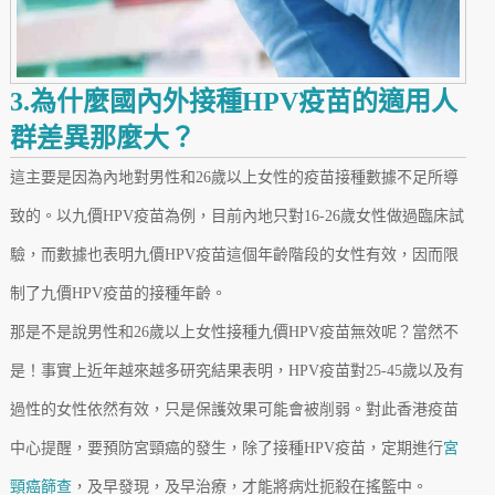
3.為什麼國內外接種HPV疫苗的適用人
群差異那麼大？
這主要是因為內地對男性和26歲以上女性的疫苗接種數據不足所導
致的。以九價HPV疫苗為例，目前內地只對16-26歲女性做過臨床試
驗，而數據也表明九價HPV疫苗這個年齡階段的女性有效，因而限
制了九價HPV疫苗的接種年齡。
那是不是說男性和26歲以上女性接種九價HPV疫苗無效呢？當然不
是！事實上近年越來越多研究結果表明，HPV疫苗對25-45歲以及有
過性的女性依然有效，只是保護效果可能會被削弱。對此香港疫苗
中心提醒，要預防宮頸癌的發生，除了接種HPV疫苗，定期進行
宮
頸癌篩查
，及早發現，及早治療，才能將病灶扼殺在搖籃中。