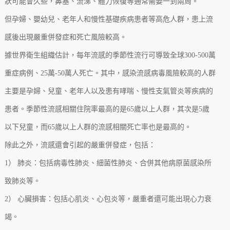
狀可能會久些，鼻塞、流涕、體力恢復等通常需要一到兩周。
但孕婦、嬰幼兒、老年人和慢性基礎疾病患者等高危人群，患上流
感後出現嚴重併發症和死亡風險較高。
據世界衛生組織估計，每年流感的季節性流行可導致全球300-500萬
重症病例、25萬-50萬人死亡。其中，感染流感病毒風險較高的人群
主要是孕婦、兒童、老年人以及患有哮喘、慢性支氣管炎等疾病的
患者。季節性流感相關住院率最高的是65歲以上人群，其次是5歲
以下兒童，而65歲以上人群的流感相關死亡率也是最高的。
除此之外，流感還會引起的嚴重併發症，包括：
1） 肺炎：包括病毒性肺炎、細菌性肺炎、合併其他病原菌感染所
致肺炎等。
2） 心臟損害：包括心肌炎、心包炎等，嚴重者還可能出現心力衰
竭。