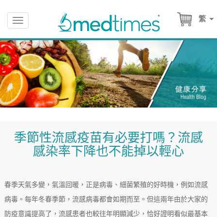
繁
Toggle
navigation
季節性流感疫苗有必要打嗎？流感
感染率下降也不能掉以輕心
春季天氣多變，氣溫回暖，正是病毒、細菌繁殖的好時機，例如流感
病毒。每年冬春季節，流感病毒都會如期而至。但這兩年由於大家的
防疫意識提高了，流感患者也較往年明顯減少，恰好證明看似最基本