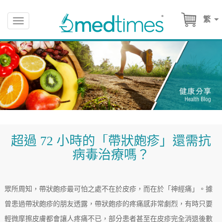
繁
Toggle
navigation
超過 72 小時的「帶狀皰疹」還需抗
病毒治療嗎？
眾所周知，帶狀皰疹最可怕之處不在於皮疹，而在於「神經痛」。據
曾患過帶狀皰疹的朋友透露，帶狀皰疹的疼痛感非常劇烈，有時只要
輕微摩擦皮膚都會讓人疼痛不已，部分患者甚至在皮疹完全消退後數