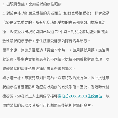
2. 出現併發症，比如帶狀皰疹性眼病
3. 對於免疫功能嚴重受損的患者而言 (如器官移植受者)，迅速啟動
治療是尤為重要的。所有免疫功能受損的患者都應啟用抗病毒治
療，即使癥狀出現的時間已超過 72 小時。對於免疫功能受損的播
散性帶狀皰疹患者，應住院接受靜脈內阿昔洛韋治療。
簡單來說，無論是否超過「黃金72小時」，該用藥就用藥，該治療
就治療，醫生也會根據患者的不同情況選擇不同藥物對症處理，以
減輕帶狀皰疹後遺神經痛給患者帶來的痛苦。
與水痘一樣，帶狀皰疹到目前為止沒有特效治療方法，因此接種帶
狀皰疹疫苗是預防和治療帶狀皰疹的有效手段。因此，香港時代醫
療提醒，50歲以上人士應儘早接種
康柏苗ZOSTAVAX生蛇疫苗
，以
預防帶狀皰疹以及其所引起的劇痛及後遺神經痛的發生。