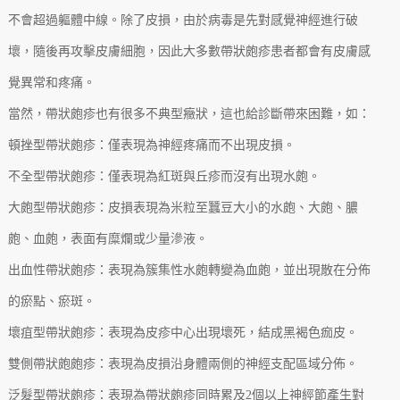
不會超過軀體中線。除了皮損，由於病毒是先對感覺神經進行破
壞，隨後再攻擊皮膚細胞，因此大多數帶狀皰疹患者都會有皮膚感
覺異常和疼痛。
當然，帶狀皰疹也有很多不典型癥狀，這也給診斷帶來困難，如：
頓挫型帶狀皰疹：僅表現為神經疼痛而不出現皮損。
不全型帶狀皰疹：僅表現為紅斑與丘疹而沒有出現水皰。
大皰型帶狀皰疹：皮損表現為米粒至蠶豆大小的水皰、大皰、膿
皰、血皰，表面有糜爛或少量滲液。
出血性帶狀皰疹：表現為簇集性水皰轉變為血皰，並出現散在分佈
的瘀點、瘀斑。
壞疽型帶狀皰疹：表現為皮疹中心出現壞死，結成黑褐色痂皮。
雙側帶狀皰皰疹：表現為皮損沿身體兩側的神經支配區域分佈。
泛髮型帶狀皰疹：表現為帶狀皰疹同時累及2個以上神經節產生對