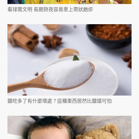
看球需文明 長期熬夜容易患上帶狀皰疹
鹽吃多了有什麼壞處？這種東西居然比鹽還可怕