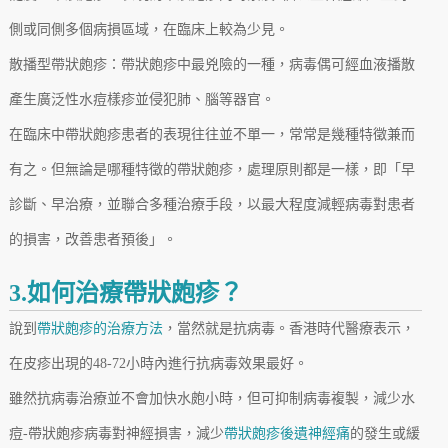
側或同側多個病損區域，在臨床上較為少見。
散播型帶狀皰疹：帶狀皰疹中最兇險的一種，病毒偶可經血液播散
產生廣泛性水痘樣疹並侵犯肺、腦等器官。
在臨床中帶狀皰疹患者的表現往往並不單一，常常是幾種特徵兼而
有之。但無論是哪種特徵的帶狀皰疹，處理原則都是一樣，即「早
診斷、早治療，並聯合多種治療手段，以最大程度減輕病毒對患者
的損害，改善患者預後」。
3.如何治療帶狀皰疹？
說到
帶狀皰疹的治療方法
，當然就是抗病毒。香港時代醫療表示，
在皮疹出現的48-72小時內進行抗病毒效果最好。
雖然抗病毒治療並不會加快水皰小時，但可抑制病毒複製，減少水
痘-帶狀皰疹病毒對神經損害，減少
帶狀皰疹後遺神經痛
的發生或緩