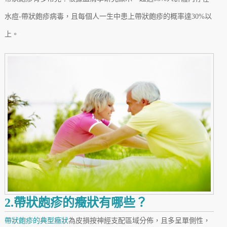
水痘-帶狀皰疹病毒，且每個人一生中患上帶狀皰疹的概率達30%以
上。
2.帶狀皰疹的癥狀有哪些？
帶狀皰疹的典型癥狀
為皮損按神經支配區域分佈，且多呈單側性，