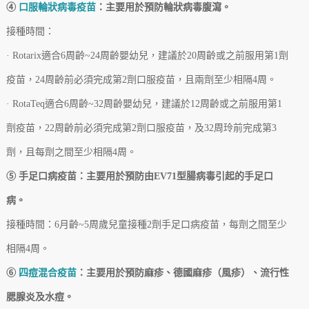
④
口服輪狀病毒疫苗
：主要用於預防輪狀病毒腹瀉。
接種時間：
· Rotarix適合6周齡~24周齡嬰幼兒，建議於20周齡或之前服用第1劑
疫苗，24周齡前必須完成第2劑口服疫苗，且兩劑至少相隔4周。
· RotaTeq適合6周齡~32周齡嬰幼兒，建議於12周齡或之前服用第1
劑疫苗，22周齡前必須完成第2劑口服疫苗，及32周玲前完成第3
劑，且每劑之間至少相隔4周。
⑤ 手足口病疫苗：主要用於預防由EV71型腸病毒引起的手足口
病。
接種時間：6月齡~5周歲兒童接種2劑手足口病疫苗，每劑之間至少
相隔4周。
⑥
四痘混合疫苗
：主要用於預防麻疹、德國麻疹（風疹）、流行性
腮腺炎及水痘。