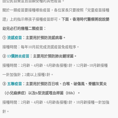
由公民自費並且自願受種的其他疫苗。
關於一類疫苗要接種哪些疫苗，各位家長只要按照「兒童疫苗接種
證」上的指示帶孩子接種疫苗即可。
下面，香港時代醫療將說說嬰
幼兒必打的幾種二類疫苗：
①
流感疫苗
：主要用於預防流感病毒。
接種時間：每年10月前完成流感疫苗免疫程序。
②
13價肺炎疫苗
：主要用於預防肺炎鏈球菌。
接種時間：2月齡、4月齡、6月齡各接種1針，12月齡~18月齡接種
一針加強針；2歲以上接種1針。
③
五聯疫苗
：主要用於預防百日咳、白喉、破傷風、脊髓灰質炎
（小兒麻痹症）以及b型流感嗜血桿菌（Hib）。
接種時間：2月齡、4月齡、6月齡各接種1針，18月齡接種一針加強
針。