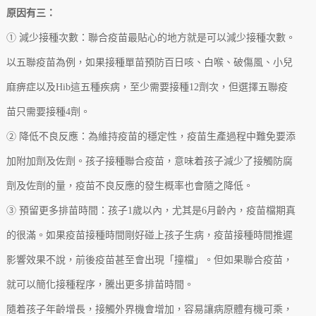
原因有三：
① 減少接種次數：聯合疫苗最貼心的地方就是可以減少接種次數。
以五聯疫苗為例，如果接種單苗預防百日咳、白喉、破傷風、小兒
麻痹症以及Hib這五種疾病，至少需要接種12劑次，但選擇五聯疫
苗只需要接種4劑。
② 降低不良反應：為維持疫苗的穩定性，疫苗生產過程中難免要添
加附加劑及佐劑。孩子接種聯合疫苗，意味着孩子減少了接觸防腐
劑及佐劑的量，疫苗不良反應的發生概率也會隨之降低。
③ 預留更多排苗時間：孩子1歲以內，尤其是6月齡內，疫苗檔期真
的很滿。如果疫苗接種時間剛好碰上孩子生病，疫苗接種時間推遲
影響效果不說，前後疫苗甚至會出現「撞檔」。但如果聯合疫苗，
就可以簡化接種程序，騰出更多排苗時間。
隨着孩子年齡增長，接觸外界機會增加，容易讓病原體有機可乘，