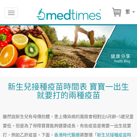
繁
Toggle
navigation
新生兒接種疫苗時間表 寶寶一出生
就要打的兩種疫苗
雖然說新生兒有母傳抗體，患上傳染病的風險會相對比6月齡~5歲兒童
要低，但是為了保障寶寶能夠健康成長，有些疫苗是需要一出生就要
打，例如乙肝疫苗。下面，
香港時代醫療
將整理「
新生兒接種疫苗時