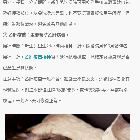
另外，接種卡介苗期間，新生兒洗澡時可用乾淨手帕或消毒紗巾包
紮好接種部位，以免洗澡水弄濕；也不要讓寶寶經常用手觸摸，保
持注射部位清潔，避免感染其他細菌。
② 乙肝疫苗：主要預防乙肝病毒。
接種時間：新生兒出生24小時內接種一針，隨後滿月和6月齡時各
接種一針。
乙肝疫苗接種
後需進行抗體檢查，以確定寶寶身體是否
已產生足夠抗體。
注意事項：乙肝疫苗一般不會引起嚴重不良反應，少數接種者會有
輕微反應，如注射部位紅腫/疼痛/硬塊，或輕微發熱等，無需特別
處理，一般2~3天可恢復正常。