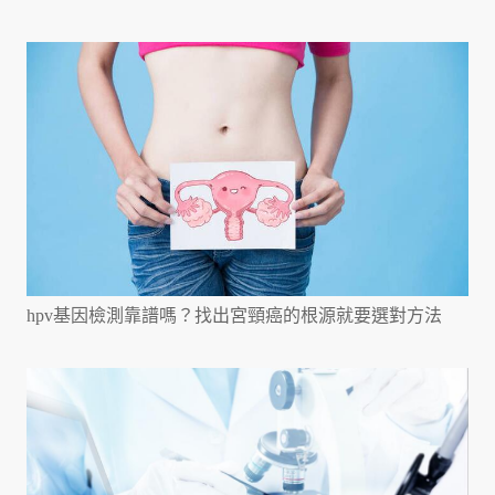
hpv基因檢測靠譜嗎？找出宮頸癌的根源就要選對方法