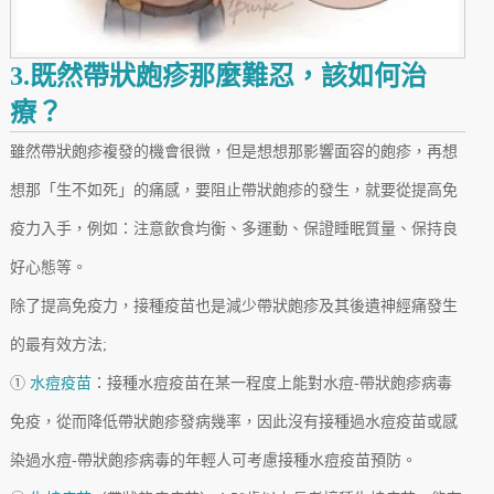
3.既然帶狀皰疹那麼難忍，該如何治
療？
雖然帶狀皰疹複發的機會很微，但是想想那影響面容的皰疹，再想
想那「生不如死」的痛感，要阻止帶狀皰疹的發生，就要從提高免
疫力入手，例如：注意飲食均衡、多運動、保證睡眠質量、保持良
好心態等。
除了提高免疫力，接種疫苗也是減少帶狀皰疹及其後遺神經痛發生
的最有效方法;
①
水痘疫苗
：接種水痘疫苗在某一程度上能對水痘-帶狀皰疹病毒
免疫，從而降低帶狀皰疹發病幾率，因此沒有接種過水痘疫苗或感
染過水痘-帶狀皰疹病毒的年輕人可考慮接種水痘疫苗預防。