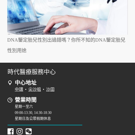
DNA鑒定胎兒性別出過錯嗎？你所不知的DNA鑒定胎兒
性別用途
時代醫療服務中心
中心地址
中環
•
尖沙咀
•
沙田
營業時間
星期一至六
09:00-13:30, 14:30-18:30
星期日及公眾假期休息