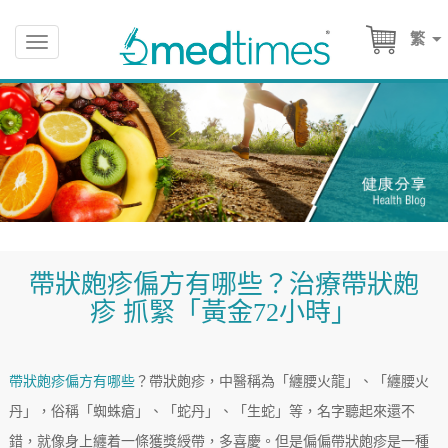
繁
Toggle
navigation
帶狀皰疹偏方有哪些？治療帶狀皰
疹 抓緊「黃金72小時」
帶狀皰疹偏方有哪些
？帶狀皰疹，中醫稱為「纏腰火龍」、「纏腰火
丹」，俗稱「蜘蛛瘡」、「蛇丹」、「生蛇」等，名字聽起來還不
錯，就像身上纏着一條獲獎綬帶，多喜慶。但是偏偏帶狀皰疹是一種