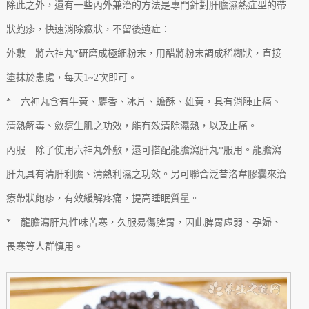
除此之外，還有一些內外兼治的方法是專門針對肝膽濕熱症型的帶
狀皰疹，快速消除癥狀，不留後遺症：
外敷 將六神丸*研磨成極細粉末，用醋將粉末調成稀糊狀，直接
塗抹於患處，每天1~2次即可。
* 六神丸含有牛黃、麝香、冰片、蟾酥、雄黃，具有消腫止痛、
清熱解毒、斂瘡生肌之功效，能有效清除濕熱，以及止痛。
內服 除了使用六神丸外敷，還可搭配龍膽瀉肝丸*服用。龍膽瀉
肝丸具有清肝利膽、清熱利濕之功效。另可聯合泛昔洛韋膠囊來治
療帶狀皰疹，有效緩解疼痛，提高睡眠質量。
* 龍膽瀉肝丸性味苦寒，久服易傷脾胃，因此脾胃虛弱、孕婦、
畏寒等人群慎用。