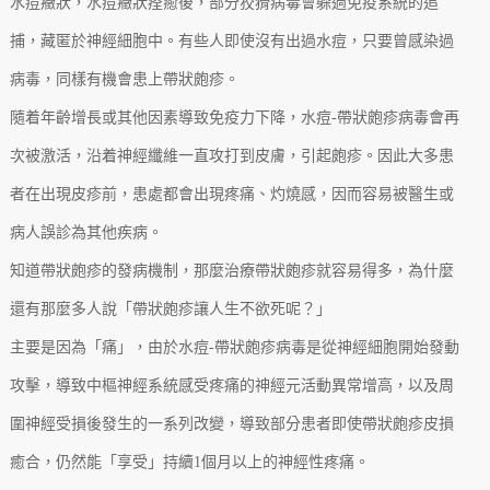
水痘癥狀，水痘癥狀痊癒後，部分狡猾病毒會躲過免疫系統的追
捕，藏匿於神經細胞中。有些人即使沒有出過水痘，只要曾感染過
病毒，同樣有機會患上帶狀皰疹。
隨着年齡增長或其他因素導致免疫力下降，水痘-帶狀皰疹病毒會再
次被激活，沿着神經纖維一直攻打到皮膚，引起皰疹。因此大多患
者在出現皮疹前，患處都會出現疼痛、灼燒感，因而容易被醫生或
病人誤診為其他疾病。
知道帶狀皰疹的發病機制，那麼治療帶狀皰疹就容易得多，為什麼
還有那麼多人說「帶狀皰疹讓人生不欲死呢？」
主要是因為「痛」，由於水痘-帶狀皰疹病毒是從神經細胞開始發動
攻擊，導致中樞神經系統感受疼痛的神經元活動異常增高，以及周
圍神經受損後發生的一系列改變，導致部分患者即使帶狀皰疹皮損
癒合，仍然能「享受」持續1個月以上的神經性疼痛。