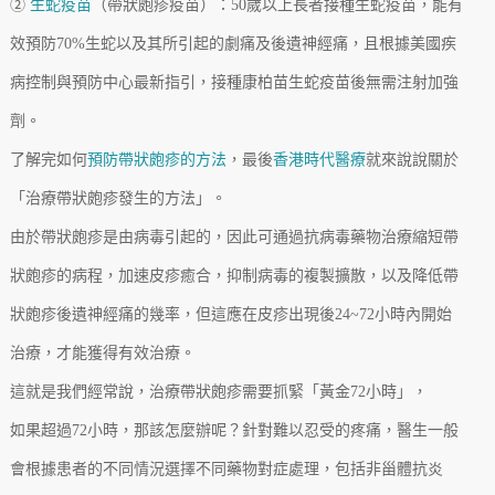
②
生蛇疫苗
（帶狀皰疹疫苗）：50歲以上長者接種生蛇疫苗，能有
效預防70%生蛇以及其所引起的劇痛及後遺神經痛，且根據美國疾
病控制與預防中心最新指引，接種康柏苗生蛇疫苗後無需注射加強
劑。
了解完如何
預防帶狀皰疹的方法
，最後
香港時代醫療
就來說說關於
「治療帶狀皰疹發生的方法」。
由於帶狀皰疹是由病毒引起的，因此可通過抗病毒藥物治療縮短帶
狀皰疹的病程，加速皮疹癒合，抑制病毒的複製擴散，以及降低帶
狀皰疹後遺神經痛的幾率，但這應在皮疹出現後24~72小時內開始
治療，才能獲得有效治療。
這就是我們經常說，治療帶狀皰疹需要抓緊「黃金72小時」，
如果超過72小時，那該怎麼辦呢？針對難以忍受的疼痛，醫生一般
會根據患者的不同情況選擇不同藥物對症處理，包括非甾體抗炎