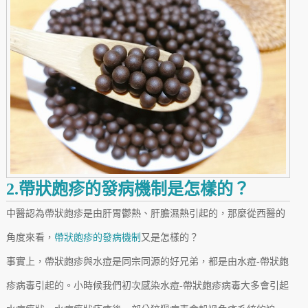
2.帶狀皰疹的發病機制是怎樣的？
中醫認為帶狀皰疹是由肝胃鬱熱、肝膽濕熱引起的，那麼從西醫的
角度來看，
帶狀皰疹的發病機制
又是怎樣的？
事實上，帶狀皰疹與水痘是同宗同源的好兄弟，都是由水痘-帶狀皰
疹病毒引起的。小時候我們初次感染水痘-帶狀皰疹病毒大多會引起