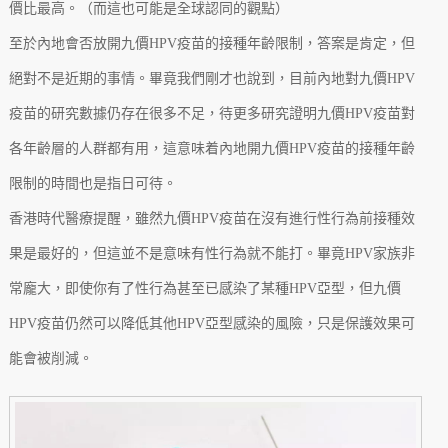
價比最高。（而這也可能是全球認同的觀點）
至於內地會否放開九價HPV疫苗的接種年齡限制，答案是肯定，但
絕對不是近期的事情。畢竟我們剛才也說到，目前內地對九價HPV
疫苗的研究數據仍存在很多不足，待更多研究證明九價HPV疫苗對
各年齡層的人群都有用，這意味着內地開九價HPV疫苗的接種年齡
限制的時間也是指日可待。
香港時代醫療提醒，雖然九價HPV疫苗在沒有進行性行為前接種效
果是最好的，但這並不是意味有性行為就不能打。畢竟HPV家族非
常龐大，即使你有了性行為甚至已感染了某種HPV亞型，但九價
HPV疫苗仍然可以降低其他HPV亞型感染的風險，只是保護效果可
能會被削減。