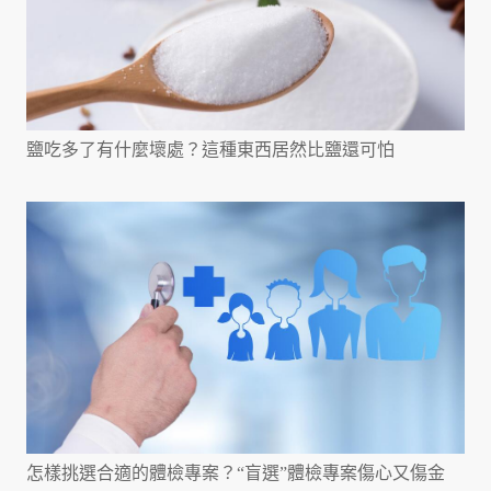
鹽吃多了有什麼壞處？這種東西居然比鹽還可怕
怎樣挑選合適的體檢專案？“盲選”體檢專案傷心又傷金