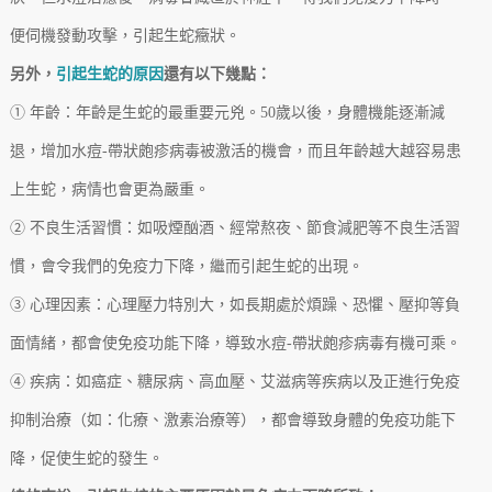
便伺機發動攻擊，引起生蛇癥狀。
另外，
引起生蛇的原因
還有以下幾點：
① 年齡：年齡是生蛇的最重要元兇。50歲以後，身體機能逐漸減
退，增加水痘-帶狀皰疹病毒被激活的機會，而且年齡越大越容易患
上生蛇，病情也會更為嚴重。
② 不良生活習慣：如吸煙酗酒、經常熬夜、節食減肥等不良生活習
慣，會令我們的免疫力下降，繼而引起生蛇的出現。
③ 心理因素：心理壓力特別大，如長期處於煩躁、恐懼、壓抑等負
面情緒，都會使免疫功能下降，導致水痘-帶狀皰疹病毒有機可乘。
④ 疾病：如癌症、糖尿病、高血壓、艾滋病等疾病以及正進行免疫
抑制治療（如：化療、激素治療等），都會導致身體的免疫功能下
降，促使生蛇的發生。