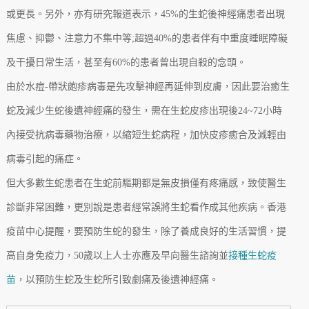
或更長。另外，亦有研究報道表示，45%的生蛇後神經痛患者出現
焦慮、抑鬱、注意力不集中等;超過40%的患者伴有中重度睡眠障礙
及干擾日常生活，甚至有60%的患者曾出現自殺的念頭。
由於水痘-帶狀皰疹病毒是先攻擊神經再延伸到皮膚，因此要治癒生
蛇及減少生蛇後遺神經痛的發生，需在生蛇皮疹出現後24~72小時
內接受抗病毒藥物治療，以縮短生蛇病程，加快皮疹癒合及減輕由
病毒引起的痛症。
但大多數生蛇患者在生蛇前驅期都是無皮損僅有疼痛感，致使醫生
診斷非常困難，更別說是患者經常誤將生蛇看作成其他疾病。香港
疫苗中心提醒，要預防生蛇的發生，除了養成良好的生活習慣，提
高自身免疫力，50歲以上人士亦應及早向醫生諮詢並
接種生蛇疫
苗
，以預防生蛇及生蛇所引致劇痛及後遺神經痛。