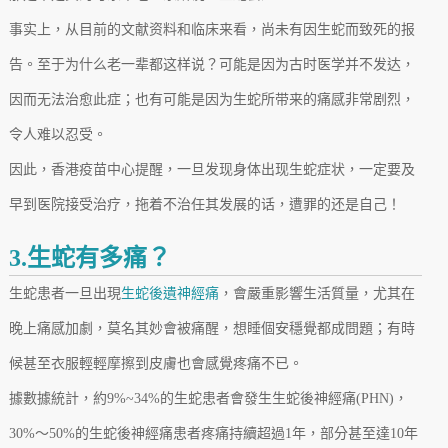
事实上，从目前的文献资料和临床来看，尚未有因生蛇而致死的报
告。至于为什么老一辈都这样说？可能是因为古时医学并不发达，
因而无法治愈此症；也有可能是因为生蛇所带来的痛感非常剧烈，
令人难以忍受。
因此，香港疫苗中心提醒，一旦发现身体出现生蛇症状，一定要及
早到医院接受治疗，拖着不治任其发展的话，遭罪的还是自己！
3.生蛇有多痛？
生蛇患者一旦出現
生蛇後遺神經痛
，會嚴重影響生活質量，尤其在
晚上痛感加劇，莫名其妙會被痛醒，想睡個安穩覺都成問題；有時
候甚至衣服輕輕摩擦到皮膚也會感覺疼痛不已。
據數據統計，約9%~34%的生蛇患者會發生生蛇後神經痛(PHN)，
30%～50%的生蛇後神經痛患者疼痛持續超過1年，部分甚至達10年