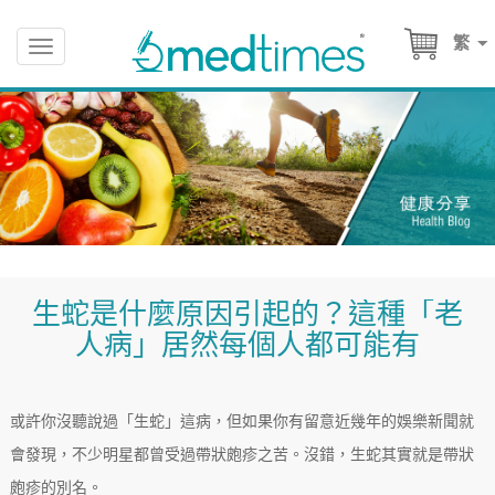
繁
Toggle
navigation
生蛇是什麼原因引起的？這種「老
人病」居然每個人都可能有
或許你沒聽說過「生蛇」這病，但如果你有留意近幾年的娛樂新聞就
會發現，不少明星都曾受過帶狀皰疹之苦。沒錯，生蛇其實就是帶狀
皰疹的別名。