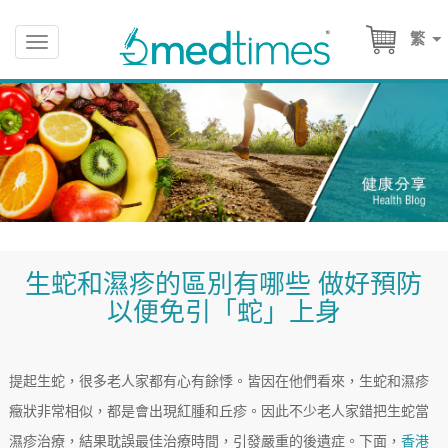
繁
Toggle
navigation
生蛇和濕疹的區別有哪些 做好預防
以便免引「蛇」上身
提起生蛇，很多老人家都有心有餘悸。皆因在他們看來，生蛇和濕疹
癥狀非常相似，都是會出現紅腫和丘疹。因此不少老人家錯把生蛇當
濕疹治療，結果耽誤最佳治療時間，引發嚴重的後遺症。下面，
香港