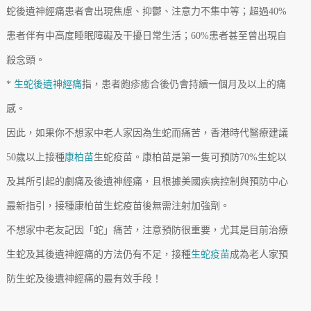
蛇後遺神經痛患者會出現焦慮、抑鬱、注意力不集中等；超過40%
患者伴有中高度睡眠障礙及干擾日常生活；60%患者甚至曾出現自
殺念頭。
*
生蛇後遺神經痛
指，患者皰疹癒合後仍會持續一個月及以上的痛
感。
因此，如果你不想家中老人家因為生蛇而痛苦，香港時代醫療建議
50歲以上接種
康柏苗
生蛇疫苗。康柏苗是第一隻可預防70%生蛇以
及其所引起的劇痛及後遺神經痛，且根據美國疾病控制與預防中心
最新指引，接種康柏苗生蛇疫苗後無需注射加強劑。
不想家中老友記因「蛇」痛苦，注意預防很重要，尤其是目前治療
生蛇及其後遺神經痛的方法仍有不足，接種
生蛇疫苗
成為老人家預
防生蛇及後遺神經痛的最有效手段！