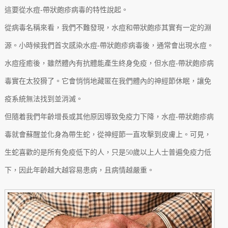
這要從水痘-帶狀皰疹病毒的特性說起。
從病毒名稱來看，我們不難發現，水痘和帶狀皰疹其實有一定的淵
源。小時候我們首次感染水痘-帶狀皰疹病毒後，通常會出現水痘。
水痘痊癒後，雖然體內有抗體能產生終身免疫，但水痘-帶狀皰疹病
毒實在太狡猾了。它會悄悄地藏匿在我們體內的神經節休眠，讓免
疫系統無法找到並消滅。
但隨着我們年齡增長或其他原因導致免疫力下降，水痘-帶狀皰疹病
毒就會蘇醒並化身為帶生蛇，從神經節一直攻擊到皮膚上。可見，
生蛇喜歡的是所有免疫低下的人，只是50歲以上人士普遍免疫力低
下，因此年齡越大越容易患病，且病情越嚴重。