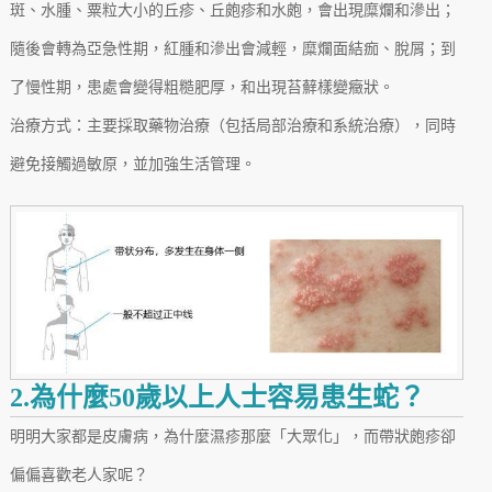
斑、水腫、粟粒大小的丘疹、丘皰疹和水皰，會出現糜爛和滲出；
隨後會轉為亞急性期，紅腫和滲出會減輕，糜爛面結痂、脫屑；到
了慢性期，患處會變得粗糙肥厚，和出現苔蘚樣變癥狀。
治療方式：主要採取藥物治療（包括局部治療和系統治療），同時
避免接觸過敏原，並加強生活管理。
2.為什麼50歲以上人士容易患生蛇？
明明大家都是皮膚病，為什麼濕疹那麼「大眾化」，而帶狀皰疹卻
偏偏喜歡老人家呢？