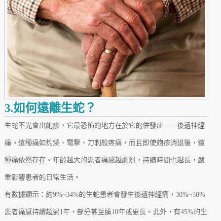
3.如何遠離生蛇？
生蛇不光會出皰疹，它最恐怖的地方在於它的併發症——後遺神經
痛。這種痛如灼燒、電擊、刀刺般疼痛，而且即使皰疹消退後，這
種痛依然存在。年齡越大的患者痛感越劇烈，持續時間也越長，嚴
重影響患者的日常生活。
有數據顯示：約9%~34%的生蛇患者會發生後遺神經痛，30%~50%
患者痛感持續超過1年，部分甚至達10年或更長。此外，有45%的生