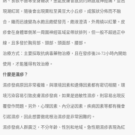
熱、食欲不振等全身癥狀，患處皮膚會感到灼熱感或神經痛，並出
現潮紅斑，隨後會出現粟粒至黃豆大小丘疹，成簇狀分佈而不融
合，繼而迅速變為水皰且皰壁發亮，皰液澄清，外周繞以紅暈。皮
疹會在身體單側某一周圍神經區域呈帶狀排列，但一般不超過正中
線，且多發於胸背部、頸部、頭面部、腰部。
治療方式：主要採取抗病毒藥物治療，且在發疹後24-72小時內開始
使用，才能獲得有效治療。
什麼是濕疹？
濕疹發病原因非常複雜，與環境因素和遺傳因素都有密切相關，環
境污染容易引致皮膚濕疹發病，如果是過敏性濕疹，則容易出現反
覆發作問題。另外，心理因素、內分泌因素，疾病因素等都有機會
引起濕疹，因此想要徹底根治濕疹是非常困難的。
濕疹發病人群廣泛，不分年齡、性別和地域。急性期濕疹表現為紅