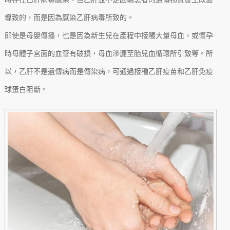
導致的，而是因為感染乙肝病毒所致的。
即使是母嬰傳播，也是因為新生兒在產程中接觸大量母血，或懷孕
時母體子宮面的血管有破損，母血滲漏至胎兒血循環所引致等。所
以，乙肝不是遺傳病而是傳染病，可通過接種乙肝疫苗和乙肝免疫
球蛋白阻斷。