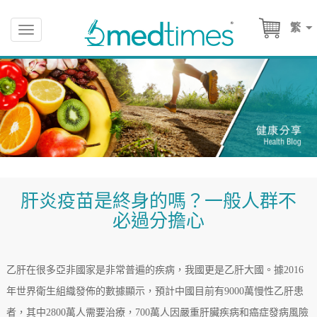
繁
Toggle
navigation
肝炎疫苗是終身的嗎？一般人群不
必過分擔心
乙肝在很多亞非國家是非常普遍的疾病，我國更是乙肝大國。據2016
年世界衛生組織發佈的數據顯示，預計中國目前有9000萬慢性乙肝患
者，其中2800萬人需要治療，700萬人因嚴重肝臟疾病和癌症發病風險