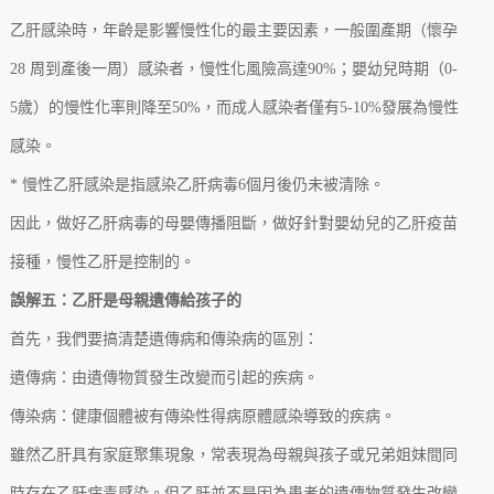
乙肝感染時，年齡是影響慢性化的最主要因素，一般圍產期（懷孕
28 周到產後一周）感染者，慢性化風險高達90%；嬰幼兒時期（0-
5歲）的慢性化率則降至50%，而成人感染者僅有5-10%發展為慢性
感染。
* 慢性乙肝感染是指感染乙肝病毒6個月後仍未被清除。
因此，做好乙肝病毒的母嬰傳播阻斷，做好針對嬰幼兒的乙肝疫苗
接種，慢性乙肝是控制的。
誤解五：乙肝是母親遺傳給孩子的
首先，我們要搞清楚遺傳病和傳染病的區別：
遺傳病：由遺傳物質發生改變而引起的疾病。
傳染病：健康個體被有傳染性得病原體感染導致的疾病。
雖然乙肝具有家庭聚集現象，常表現為母親與孩子或兄弟姐妹間同
時存在乙肝病毒感染。但乙肝並不是因為患者的遺傳物質發生改變