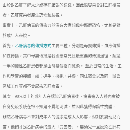
由於對乙肝了解太少或存在錯誤的認識，因此很容易會對乙肝攜帶
者、乙肝感染者產生恐懼和歧視。
事實上，乙肝病毒的傳染力並沒有大家想像中那麼恐怖，尤其是對
於成年人來說。
首先，
乙肝病毒的傳播方式
主要三種，分別是母嬰傳播、血液傳播
和性傳播，其中母嬰傳播是我國最常見且最重要的傳播途徑，超過
一半的慢性乙肝患者都是由母嬰傳播而感染。 至於日常的生活、工
作和學習的接觸，如：握手、擁抱、共餐、同住宿舍以及同一辦公
區域工作等都不會感染乙肝病毒。
其次，90%以上的成年人在感染乙肝病毒後，病毒進入人體內會被
自身免疫系統在神不知鬼不覺地消滅，並因此獲得保護性抗體。
雖然乙肝病毒不會對成年人的健康造成太大影響，但對於嬰幼兒而
言，他們才是乙肝病毒的最大「受害者」。嬰幼兒一旦感染乙肝病