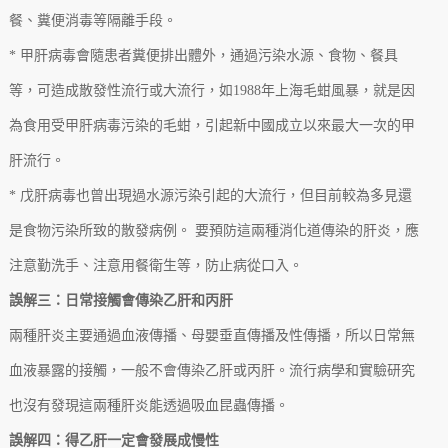
餐、糞便消毒等隔離手段。
* 甲肝病毒會隨患者糞便排出體外，通過污染水源、食物、餐具
等，可造成散發性流行或大流行，如1988年上海毛蚶風暴，就是因
為食用受甲肝病毒污染的毛蚶，引起新中國成立以來最大一次的甲
肝流行。
* 戊肝病毒也曾出現過水源污染引起的大流行，但目前較為多見還
是食物污染所致的散發病例。 要預防這兩種消化道傳染的肝炎，應
注意勤洗手、注意用餐衛生等，防止病從口入。
誤解三：日常接觸會傳染乙肝和丙肝
兩種肝炎主要通過血液傳播、母嬰垂直傳播及性傳播，所以日常無
血液暴露的接觸，一般不會傳染乙肝或丙肝。流行病學和實驗研究
也沒有發現這兩種肝炎能透過吸血昆蟲傳播。
誤解四：得乙肝一定會發展成慢性