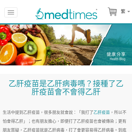
繁
Toggle
navigation
乙肝疫苗是乙肝病毒嗎？接種了乙
肝疫苗會不會得乙肝
生活中提到乙肝疫苗，很多朋友就會說：「我打了
乙肝疫苗
，所以不
怕會得乙肝」；也有朋友擔心，即便打了乙肝疫苗也會被傳染；更有
朋友質疑，乙肝疫苗就是乙肝病毒，打了會更容易得乙肝病毒。到底