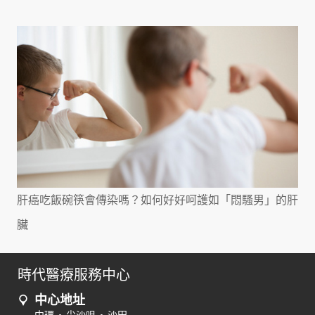
肝癌吃飯碗筷會傳染嗎？如何好好呵護如「悶騷男」的肝
臟
時代醫療服務中心
中心地址