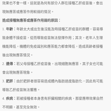
效果也不會一樣，這就是為何有部分人群在接種乙肝疫苗後，會出
現無應答或應答作用較弱的情況。
造成接種無應答或應答作用弱的原因：
1.
年齡：
年齡太大或出生後沒能及時接種乙肝疫苗的群體，容易導
致身體不接疫苗，從而導致疫苗無法發揮作用；其次，老年人生理
機能降低，機體的免疫識別和應答能力都會降低，造成高齡者接種
後出現無應答情況。
2.
遺傳：
若父母接種乙肝疫苗後，出現細胞無應答，其子女也可能
會出現無應答現象。
3.
肥胖：
由於肥胖者很容易造成體內脂肪過度脂肪化，因此有可能
導致乙肝疫苗無法響應。
4.
疾病：
若被接種者本身患有肝臟相關的疾病，那麼應帶效果自然
不明顯，甚至完全無效。