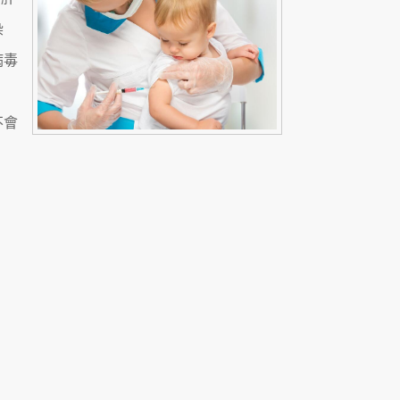
染
病毒
不會