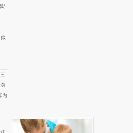
遲時
，能
第三
的滴
年內
乙肝