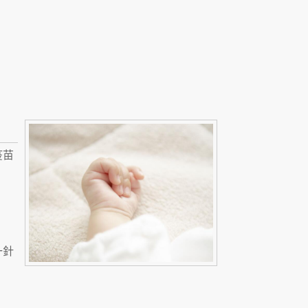
疫苗
一針