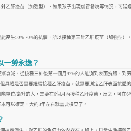
二針乙肝疫苗（加強型），如果孩子出現感冒發燒等情況，可延
能產生50%-70%的抗體，所以接種第三針乙肝疫苗（加強型）
以一勞永逸？
漸衰減，從接種三針後第一個月97%的人能測到表面抗體，到
。但具體是否需要繼續接種乙肝疫苗，就需要測定乙肝表面抗體
國際單位/毫升的人，需要在6個月內接種乙肝疫苗，反之，可在6
基本可以確定，大約3年左右就需要檢查了。
？
即使抗體消失，對乙肝的免疫力依然存在。加上，日常生活接觸