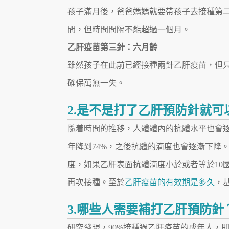
孩子滿月後，爸爸媽媽就要帶孩子去接種第
間，但時間間隔不能超過一個月。
乙肝疫苗第三針：六月齡
雖然孩子在此前已經接種兩針乙肝疫苗，但只
確保萬無一失。
2.是不是打了乙肝預防針就可
隨着時間的推移，人體體內的抗體水平也會逐
年降到74%，之後抗體的滴度也會逐漸下降
度，如果乙肝表面抗體滴度小於或者等於10
再次接種。至於
乙肝疫苗的有效期是多久
，
3.哪些人需要補打乙肝預防針
研究發現，90%接種過乙肝疫苗的成年人，