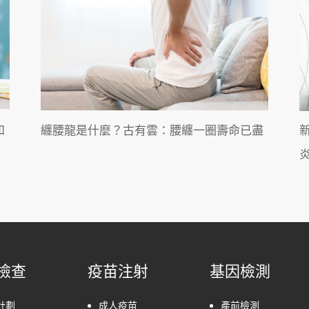
和
纏腰龍是什麼？古有雲：腰纏一圈壽命已盡
檢查
疫苗注射
基因檢測
計劃
成人疫苗
產前檢測