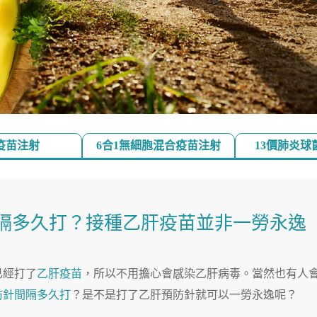
疫苗注射
6合1無細胞混合疫苗注射
13價肺炎球
隔多久打？接種乙肝疫苗並非一勞永逸
已經打了
乙肝疫苗
，所以不用擔心會感染乙肝病毒。當然也有人
防針間隔多久打
？是不是打了乙肝預防針就可以一勞永逸呢？