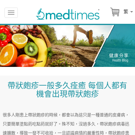
繁
Toggle
navigation
帶狀皰疹一般多久痊癒 每個人都有
機會出現帶狀皰疹
很多人剛患上帶狀皰疹的時候，都會以為這只是一種普通的皮膚病，
只要簡單塗點葯吃點葯就好了。殊不知，沒過多久，帶狀皰疹病毒迅
速擴散，導致一發不可收拾，一旦認識病情的嚴重性時，帶狀皰疹患