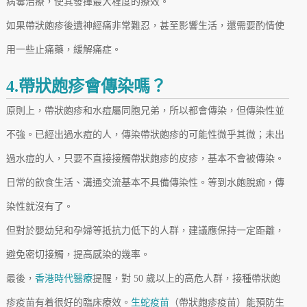
病毒治療，使其發揮最大程度的療效。
如果帶狀皰疹後遺神經痛非常難忍，甚至影響生活，還需要酌情使
用一些止痛藥，緩解痛症。
4.帶狀皰疹會傳染嗎？
原則上，帶狀皰疹和水痘屬同胞兄弟，所以都會傳染，但傳染性並
不強。已經出過水痘的人，傳染帶狀皰疹的可能性微乎其微；未出
過水痘的人，只要不直接接觸帶狀皰疹的皮疹，基本不會被傳染。
日常的飲食生活、溝通交流基本不具備傳染性。等到水皰脫痂，傳
染性就沒有了。
但對於嬰幼兒和孕婦等抵抗力低下的人群，建議應保持一定距離，
避免密切接觸，提高感染的幾率。
最後，
香港時代醫療
提醒，對 50 歲以上的高危人群，接種帶狀皰
疹疫苗有着很好的臨床療效。
生蛇疫苗
（帶狀皰疹疫苗）能預防生