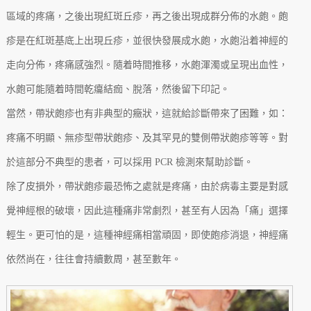
區域的疼痛，之後出現紅斑丘疹，再之後出現成群分佈的水皰。皰
疹是在紅斑基底上出現丘疹，並很快發展成水皰，水皰沿着神經的
走向分佈，疼痛感強烈。隨着時間推移，水皰渾濁或呈現出血性，
水皰可能隨着時間乾癟結痂、脫落，然後留下印記。
當然，帶狀皰疹也有非典型的癥狀，這就給診斷帶來了困難，如：
疼痛不明顯、無疹型帶狀皰疹、及其罕見的雙側帶狀皰疹等等。對
於這部分不典型的患者，可以採用 PCR 檢測來幫助診斷。
除了皮損外，帶狀皰疹最恐怖之處就是疼痛，由於病毒主要是對感
覺神經根的破壞，因此這種痛非常劇烈，甚至有人因為「痛」選擇
輕生。更可怕的是，這種神經痛相當頑固，即使皰疹消退，神經痛
依然尚在，往往會持續數周，甚至數年。