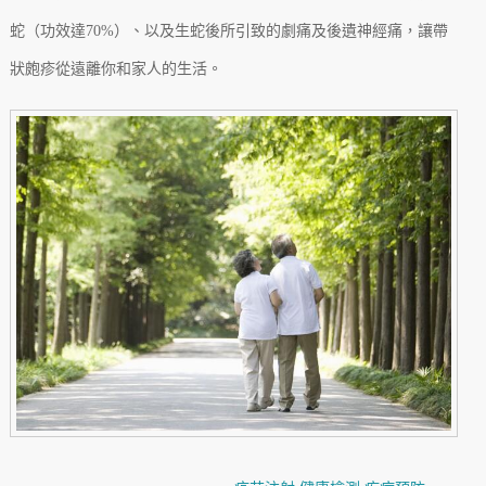
蛇（功效達70%）、以及生蛇後所引致的劇痛及後遺神經痛，讓帶
狀皰疹從遠離你和家人的生活。