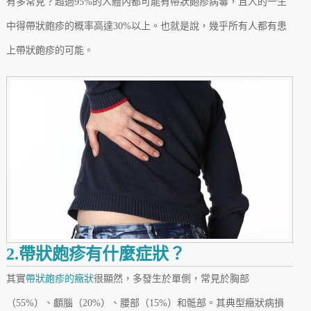
有多常見？超過95%的人體內都可能有帶狀皰疹病毒，且人的一生
中得帶狀皰疹的概率高達30%以上。也就是說，幾乎所有人都有患
上帶狀皰疹的可能。
2.帶狀皰疹有什麼症狀？
其實
帶狀皰疹的癥狀
很顯然，多發生於單側，常見於胸部
（55%）、顱腦（20%）、腰部（15%）和骶部。其典型癥狀病損