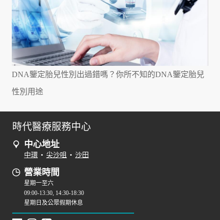
DNA鑒定胎兒性別出過錯嗎？你所不知的DNA鑒定胎兒
性別用途
時代醫療服務中心
中心地址
中環
•
尖沙咀
•
沙田
營業時間
星期一至六
09:00-13:30, 14:30-18:30
星期日及公眾假期休息