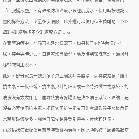
「口服補液鹽」，有效預防和治療小孩輕度脫水。使用時按照說明
書的稀釋方法，少量多次喂服。此外還可以使用益生菌輔助，並以
母乳+乳糖酶或不含乳糖配方奶支持。
在家庭治療中，在儘可能進水情況下，如果孩子4小時內沒有排
尿，甚至哭時少淚、口腔乾燥等情況，應及時到醫院就診，通過靜
脈輸液糾正脫水。
此外，部分家長一聽到孩子患上輪狀病毒腹瀉，就喜歡給孩子服用
抗生素。一般來說，抗生素只針對細菌或一些特殊微生物感染，對
病毒沒有太大作用。而輪狀病毒胃腸炎是典型病毒感染，理論上是
沒有必要使用抗生素。相反濫用抗生素有可能會導致孩子腸道內正
常菌群破壞增多，腸道屏障完整性受到損害，使病程延長。
由於輪狀病毒腹瀉目前無特效藥物治療，因此預防孩子感染輪狀病