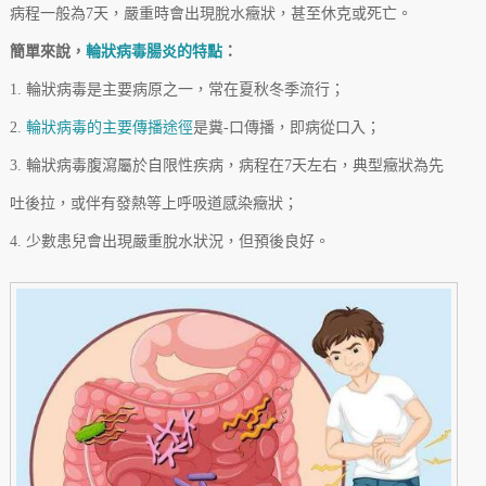
病程一般為7天，嚴重時會出現脫水癥狀，甚至休克或死亡。
簡單來說，
輪狀病毒腸炎的特點
：
1. 輪狀病毒是主要病原之一，常在夏秋冬季流行；
2.
輪狀病毒的主要傳播途徑
是糞-口傳播，即病從口入；
3. 輪狀病毒腹瀉屬於自限性疾病，病程在7天左右，典型癥狀為先
吐後拉，或伴有發熱等上呼吸道感染癥狀；
4. 少數患兒會出現嚴重脫水狀況，但預後良好。