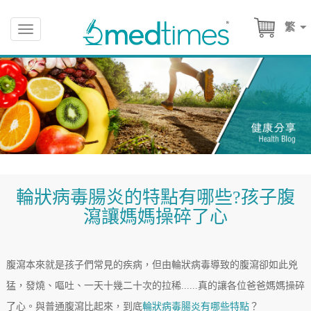
繁
Toggle
navigation
輪狀病毒腸炎的特點有哪些?孩子腹
瀉讓媽媽操碎了心
腹瀉本來就是孩子們常見的疾病，但由輪狀病毒導致的腹瀉卻如此兇
猛，發燒、嘔吐、一天十幾二十次的拉稀......真的讓各位爸爸媽媽操碎
了心。與普通腹瀉比起來，到底
輪狀病毒腸炎有哪些特點
？