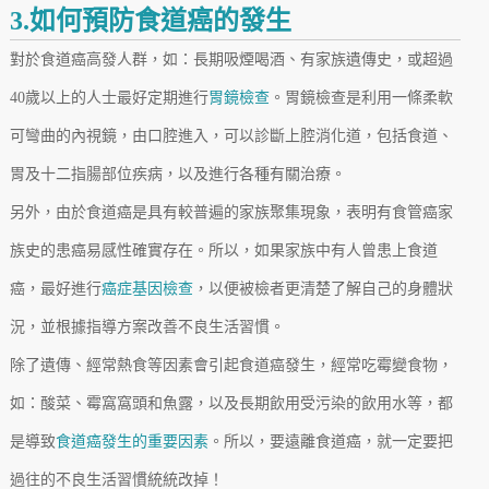
3.如何預防食道癌的發生
對於食道癌高發人群，如：長期吸煙喝酒、有家族遺傳史，或超過
40歲以上的人士最好定期進行
胃鏡檢查
。胃鏡檢查是利用一條柔軟
可彎曲的內視鏡，由口腔進入，可以診斷上腔消化道，包括食道、
胃及十二指腸部位疾病，以及進行各種有關治療。
另外，由於食道癌是具有較普遍的家族聚集現象，表明有食管癌家
族史的患癌易感性確實存在。所以，如果家族中有人曾患上食道
癌，最好進行
癌症基因檢查
，以便被檢者更清楚了解自己的身體狀
況，並根據指導方案改善不良生活習慣。
除了遺傳、經常熱食等因素會引起食道癌發生，經常吃霉變食物，
如：酸菜、霉窩窩頭和魚露，以及長期飲用受污染的飲用水等，都
是導致
食道癌發生的重要因素
。所以，要遠離食道癌，就一定要把
過往的不良生活習慣統統改掉！