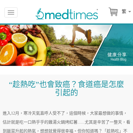
繁
Toggle
navigation
“趁熱吃”也會致癌？食道癌是怎麼
引起的
進入12月，寒冷天氣直呼人受不了，這個時候，大家最想做的事情，
估計就是吃一口熱乎乎的雞湯火鍋烤紅薯......尤其是辛苦了一整天，看
到飯菜升起的熱氣，想想就覺得很幸福。但你知道嗎？「趁熱吃」不