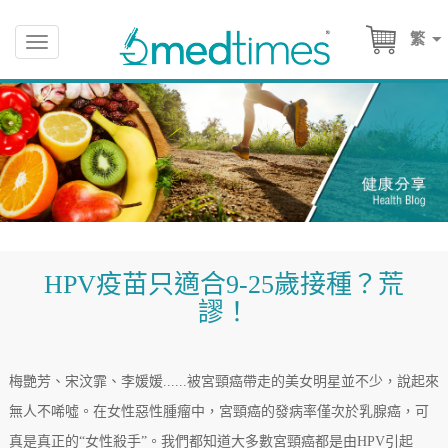
繁
Toggle
navigation
HPV疫苗只適合9-25歲接種？荒
謬！
梅艷芳、宋汶霏、李媛媛......被宮頸癌帶走的美女明星並不少，說起來
無人不唏噓。在女性惡性腫瘤中，宮頸癌的發病率僅次於乳腺癌，可
真是真正的“女性殺手”。我們都知道大多數宮頸癌都是由HPV引起