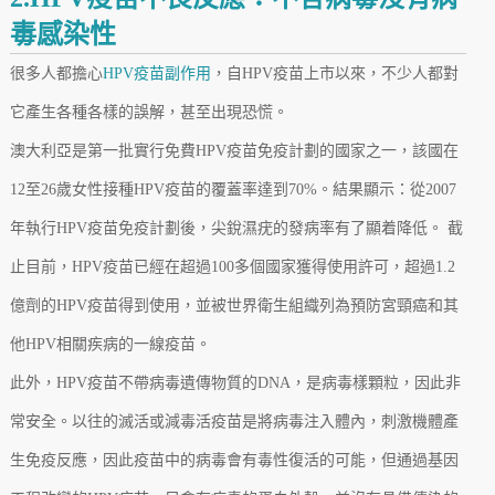
毒感染性
很多人都擔心
HPV疫苗副作用
，自HPV疫苗上市以來，不少人都對
它產生各種各樣的誤解，甚至出現恐慌。
澳大利亞是第一批實行免費HPV疫苗免疫計劃的國家之一，該國在
12至26歲女性接種HPV疫苗的覆蓋率達到70%。結果顯示：從2007
年執行HPV疫苗免疫計劃後，尖銳濕疣的發病率有了顯着降低。 截
止目前，HPV疫苗已經在超過100多個國家獲得使用許可，超過1.2
億劑的HPV疫苗得到使用，並被世界衛生組織列為預防宮頸癌和其
他HPV相關疾病的一線疫苗。
此外，HPV疫苗不帶病毒遺傳物質的DNA，是病毒樣顆粒，因此非
常安全。以往的滅活或減毒活疫苗是將病毒注入體內，刺激機體產
生免疫反應，因此疫苗中的病毒會有毒性復活的可能，但通過基因