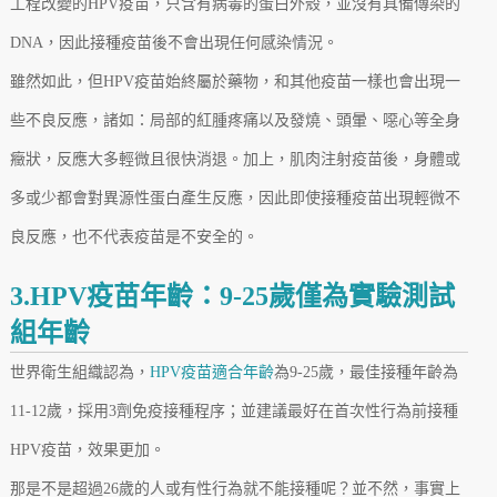
工程改變的HPV疫苗，只含有病毒的蛋白外殼，並沒有具備傳染的
DNA，因此接種疫苗後不會出現任何感染情況。
雖然如此，但HPV疫苗始終屬於藥物，和其他疫苗一樣也會出現一
些不良反應，諸如：局部的紅腫疼痛以及發燒、頭暈、噁心等全身
癥狀，反應大多輕微且很快消退。加上，肌肉注射疫苗後，身體或
多或少都會對異源性蛋白產生反應，因此即使接種疫苗出現輕微不
良反應，也不代表疫苗是不安全的。
3.HPV疫苗年齡：9-25歲僅為實驗測試
組年齡
世界衛生組織認為，
HPV疫苗適合年齡
為9-25歲，最佳接種年齡為
11-12歲，採用3劑免疫接種程序；並建議最好在首次性行為前接種
HPV疫苗，效果更加。
那是不是超過26歲的人或有性行為就不能接種呢？並不然，事實上