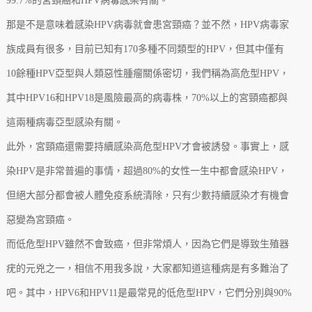
99.7%的宮頸癌和HPV病毒感染有關。
那是不是意味着感染HPV病毒就會患宮頸癌？並不然，HPV病毒家
族成員有很多，目前已知有170多種不同類型的HPV，但其中僅有
10餘種HPV亞型與人類惡性腫瘤關係密切，我們稱為高危型HPV，
其中HPV16和HPV18是風險最高的病毒株，70%以上的宮頸癌都與
這兩種病毒亞型感染有關。
此外，宮頸癌還需要持續感染高危型HPV才會被誘發。事實上，感
染HPV是非常普遍的事情，超過80%的女性一生中都會感染HPV，
但絕大部分都會被人體免疫系統清除，只有少數持續感染才有機會
惡變為宮頸癌。
而低危型HPV雖然不會致癌，但非常煩人，因為它們是導致生殖器
疣的元兇之一，相信不用我多說，大家都知道這種病是有多難治了
吧。其中，HPV6和HPV11是最常見的低危型HPV，它們分別與90%