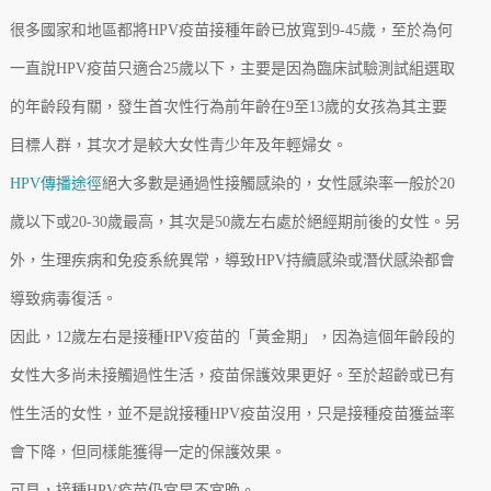
很多國家和地區都將HPV疫苗接種年齡已放寬到9-45歲，至於為何
一直說HPV疫苗只適合25歲以下，主要是因為臨床試驗測試組選取
的年齡段有關，發生首次性行為前年齡在9至13歲的女孩為其主要
目標人群，其次才是較大女性青少年及年輕婦女。
HPV傳播途徑
絕大多數是通過性接觸感染的，女性感染率一般於20
歲以下或20-30歲最高，其次是50歲左右處於絕經期前後的女性。另
外，生理疾病和免疫系統異常，導致HPV持續感染或潛伏感染都會
導致病毒復活。
因此，12歲左右是接種HPV疫苗的「黃金期」，因為這個年齡段的
女性大多尚未接觸過性生活，疫苗保護效果更好。至於超齡或已有
性生活的女性，並不是說接種HPV疫苗沒用，只是接種疫苗獲益率
會下降，但同樣能獲得一定的保護效果。
可見，接種HPV疫苗仍宜早不宜晚。