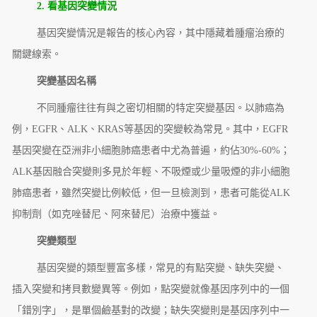
2. 看基因突變情況
基因突變情況是報告的核心內容，其中隱藏着腫瘤治療的
關鍵線索。
突變基因名稱
不同腫瘤往往有與之密切相關的特定突變基因。以肺癌為
例，EGFR、ALK、KRAS等基因的突變較為常見。其中，EGFR
基因突變在亞洲非小細胞肺癌患者中尤為普遍，約佔30%-60%；
ALK基因融合突變則多見於年輕、不吸煙或少量吸煙的非小細胞
肺癌患者，雖然突變比例較低，但一旦檢測到，患者可能從ALK
抑制劑（如克唑替尼、阿來替尼）治療中獲益。
突變類型
基因突變的類型豐富多樣，常見的有點突變、缺失突變、
插入突變和拷貝數變異等。例如，點突變就像基因序列中的一個
「錯別字」，是單個鹼基對的改變；缺失突變則是基因序列中一