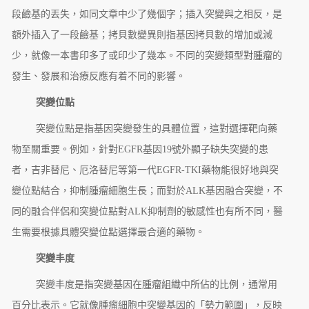
段鹼基的丟失，如同文章中少了幾個字；插入突變與之相反，是
額外插入了一段鹼基；拷貝數變異則指基因拷貝數的增加或減
少，就像一本書印多了或印少了幾本。不同的突變類型對腫瘤的
發生、發展和治療反應有着不同的影響。
突變位點
突變位點是指基因突變發生的具體位置，這對選擇靶向藥
物至關重要。例如，針對EGFR基因19號外顯子缺失突變的患
者，吉非替尼、厄洛替尼等第一代EGFR-TKI藥物能很好地與突
變位點結合，抑制腫瘤細胞生長；而對於ALK基因融合突變，不
同的融合伴侶和突變位點對ALK抑制劑的敏感性也有所不同，醫
生需要根據具體突變位點選擇最合適的藥物。
突變丰度
突變丰度是指突變基因在腫瘤組織中所佔的比例，通常用
百分比表示。它就像腫瘤細胞中突變基因的「勢力範圍」，反映