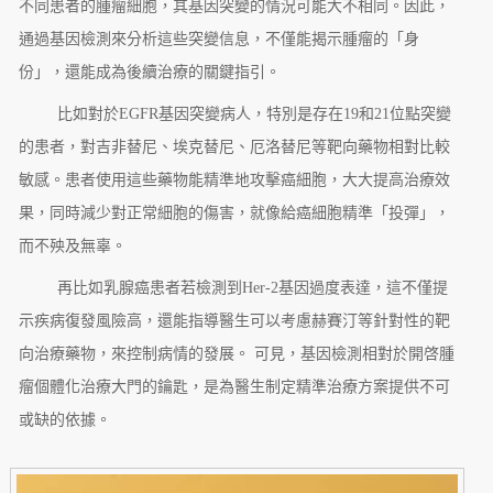
不同患者的腫瘤細胞，其基因突變的情況可能大不相同。因此，
通過基因檢測來分析這些突變信息，不僅能揭示腫瘤的「身
份」，還能成為後續治療的關鍵指引。
比如對於EGFR基因突變病人，特別是存在19和21位點突變
的患者，對吉非替尼、埃克替尼、厄洛替尼等靶向藥物相對比較
敏感。患者使用這些藥物能精準地攻擊癌細胞，大大提高治療效
果，同時減少對正常細胞的傷害，就像給癌細胞精準「投彈」，
而不殃及無辜。
再比如乳腺癌患者若檢測到Her-2基因過度表達，這不僅提
示疾病復發風險高，還能指導醫生可以考慮赫賽汀等針對性的靶
向治療藥物，來控制病情的發展。 可見，基因檢測相對於開啓腫
瘤個體化治療大門的鑰匙，是為醫生制定精準治療方案提供不可
或缺的依據。