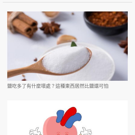
鹽吃多了有什麼壞處？這種東西居然比鹽還可怕