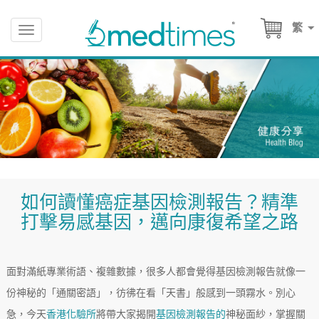
繁
Toggle
navigation
如何讀懂癌症基因檢測報告？精準
打擊易感基因，邁向康復希望之路
面對滿紙專業術語、複雜數據，很多人都會覺得基因檢測報告就像一
份神秘的「通關密語」，彷彿在看「天書」般感到一頭霧水。別心
急，今天
香港化驗所
將帶大家揭開
基因檢測報告的
神秘面紗，掌握關