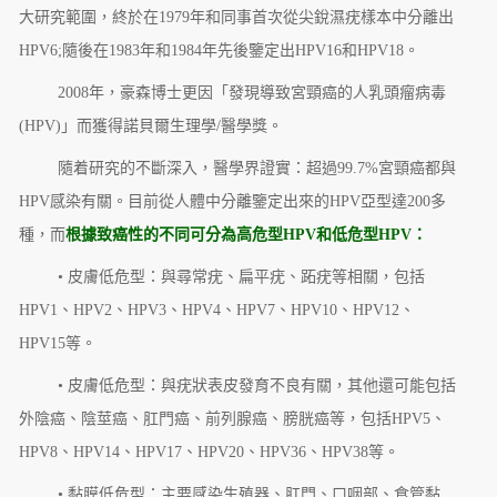
大研究範圍，終於在1979年和同事首次從尖銳濕疣樣本中分離出
HPV6;隨後在1983年和1984年先後鑒定出HPV16和HPV18。
2008年，豪森博士更因「發現導致宮頸癌的人乳頭瘤病毒
(HPV)」而獲得諾貝爾生理學/醫學獎。
隨着研究的不斷深入，醫學界證實：超過99.7%宮頸癌都與
HPV感染有關。目前從人體中分離鑒定出來的HPV亞型達200多
種，而
根據致癌性的不同可分為高危型HPV和低危型HPV：
• 皮膚低危型：與尋常疣、扁平疣、跖疣等相關，包括
HPV1、HPV2、HPV3、HPV4、HPV7、HPV10、HPV12、
HPV15等。
• 皮膚低危型：與疣狀表皮發育不良有關，其他還可能包括
外陰癌、陰莖癌、肛門癌、前列腺癌、膀胱癌等，包括HPV5、
HPV8、HPV14、HPV17、HPV20、HPV36、HPV38等。
• 黏膜低危型：主要感染生殖器、肛門、口咽部、食管黏