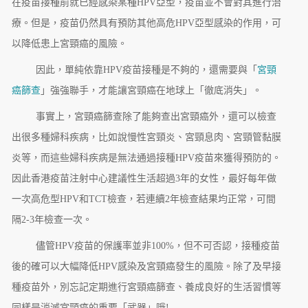
在疫苗接種前就已經感染某種HPV亞型，疫苗並不會對其進行治
療。但是，疫苗仍然具有預防其他高危HPV亞型感染的作用，可
以降低患上宮頸癌的風險。
因此，單純依靠HPV疫苗接種是不夠的，還需要與「
宮頸
癌篩查
」強強聯手，才能讓宮頸癌在地球上「徹底消失」。
事實上，宮頸癌篩查除了能夠查出宮頸癌外，還可以檢查
出很多種婦科疾病，比如說慢性宮頸炎、宮頸息肉、宮頸管黏膜
炎等，而這些婦科疾病是無法通過接種HPV疫苗來獲得預防的。
因此香港疫苗注射中心建議性生活超過3年的女性，最好每年做
一次高危型HPV和TCT檢查，若連續2年檢查結果均正常，可間
隔2-3年檢查一次。
儘管HPV疫苗的保護率並非100%，但不可否認，接種疫苗
後的確可以大幅降低HPV感染及宮頸癌發生的風險。除了及早接
種疫苗外，別忘記定期進行宮頸癌篩查、養成良好的生活習慣等
同樣是消滅宮頸癌的重要「武器」哦!