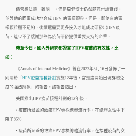
儘管想法很「離譜」，但是周健博士仍然願意付諸實踐，
並與他的同事成功地合成 HPV 病毒樣顆粒。但是，即使有病毒
樣顆粒還不足夠，後續還需要更多投入才能成功研發出HPV疫
苗，這少不了感謝那些為疫苗研發提供重要支持的企業。
時至今日，國內外研究都證實了
HPV疫苗的有效性
，比
如：
《Annals of internal Medicine》曾在2023年5月16日發佈了一
則關於「
HPV疫苗接種計劃
實施12年後，宮頸癌開始出現群體免
疫的強烈跡象」的報告。該報告指出，
美國推出HPV疫苗接種計劃的12年後，
▪ 疫苗所涵蓋的致癌HPV毒株總體流行率，在總體女性中下
降了85%
▪ 疫苗所涵蓋的致癌HPV毒株總體流行率，在接種疫苗的女