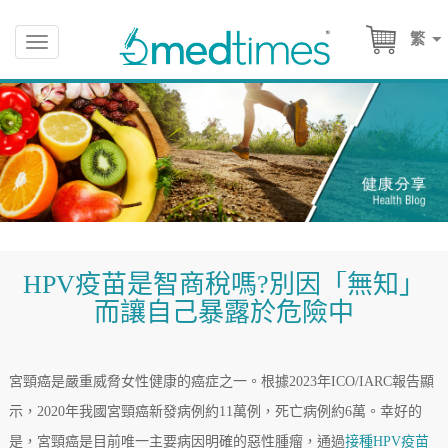
繁
Toggle
navigation
HPV疫苗是智商稅嗎?別因「無知」
而讓自己暴露於危險中
宮頸癌是嚴重威脅女性健康的癌症之一。根據2023年ICO/IARC報告顯
示，2020年我國宮頸癌新發病例約11萬例，死亡病例約6萬。幸好的
是，宮頸癌是目前唯一主要病因明確的惡性腫瘤，通過
接種HPV疫苗