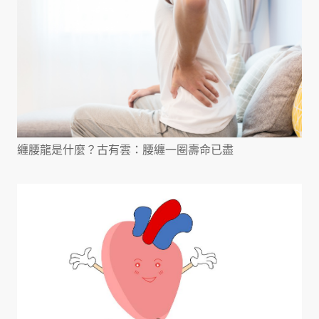
纏腰龍是什麼？古有雲：腰纏一圈壽命已盡