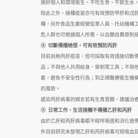
搞好個人和環境衛生，不吃生食，不飲生水
除此之外，接種疫苗亦可有效預防甲肝和戊
種，另外食品生產經營從業人員、托幼機構
危人群也可根據個人所需，以自願自費原則
④ 切斷傳播途徑，可有效預防丙肝
目前尚無丙肝疫苗，但可採取有效措施切斷
品；不與他人共用紋身、穿刺等工具；不與
套，避免不安全性行為；到正規醫療衛生機
的風險。
感染丙肝病毒的婦女若有生育意願，建議治
⑤ 日常工作、生活接觸不傳播乙肝和丙肝
由於乙肝和丙肝病毒都不經呼吸道和消化道
外目前研究未發現乙肝和丙肝病毒可經吸血