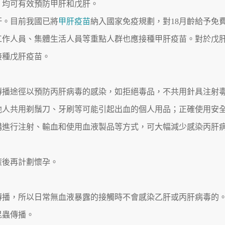
，均可有效預防甲肝和戊肝。
肝。目前我國已將
甲肝疫苗
納入國家免疫規劃，對18月齡給予免
工作人員、集體生活人員等重點人群也應接種甲肝疫苗。對於戊
接種戊肝疫苗。
傳播途徑以預防丙肝病毒的感染，如拒絕毒品，不共用針具注射
他人共用剃鬚刀、牙刷等可能引起出血的個人用品；正確使用安
構進行注射、輸血和使用血液製品等方式，可大幅減少感染丙肝
癒後再計劃懷孕。
傳播，所以日常無血液暴露的接觸時不會感染乙肝或丙肝病毒的
昆蟲傳播。