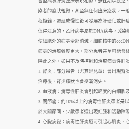
各型病毒肝炎臨床表現相似，急性期以疲乏
染者的癥狀輕微，甚至無任何臨床癥狀。一
程複雜，遷延成慢性後可發展為肝硬化或肝
值得注意的，乙肝病毒屬於DNA病毒，感染肝
使細胞外的病毒全部消滅，細胞核中的ccc
病毒的治癒難度更大，部分患者甚至可能會
除此之外，如果不及時控制和治療病毒性肝
1. 腎炎：部分患者（尤其是兒童）會出現
治癒後，腎炎癥狀也會逐漸消失。
2. 血液病：病毒性肝炎會引起輕度的白細
3. 關節痛：約10%以上的病毒性肝炎患者
於大關節同，少數患者還出現紅腫和活動障
4. 心臟病變：病毒性肝炎還可引起心肌炎