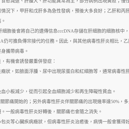
、食慾減退、肝腫大、肝功能異常為主，部分病例出現黃疸；慢
般情況下，甲肝和戊肝多為急性發病，預後大多良好；乙肝和丙
癌。
細胞後會將自己的遺傳信息cccDNA存儲在肝細胞的細胞核中
DNA仍可擔負傳宗接代的任務。因此，與其他病毒性肝炎相比，乙
終身攜帶病毒。
炎，有機會誘發嚴重併發症：
腎炎癥狀，如臉面浮腫、尿中出現尿蛋白和紅細胞等，通常病毒性
胞及血小板減少，從而引起全血細胞減少和再生障礙性貧血。
是以關節痛開始的；另外病毒性肝炎伴關節痛的出現幾率達50%，多
礙。一般病毒性肝炎好轉後，關節痛也會隨之消失。
、心包炎等心臟疾病癥狀，但病毒性肝炎治癒後，病情一般會獲得