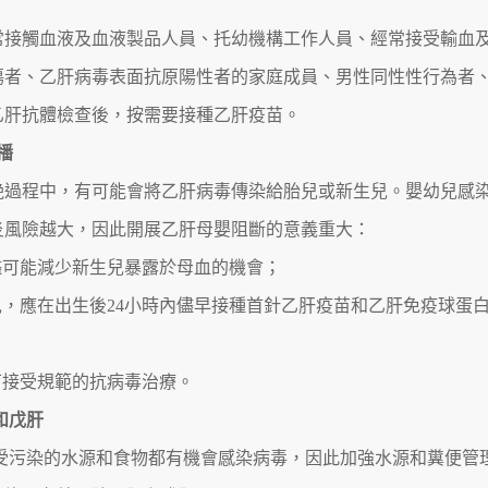
常接觸血液及血液製品人員、托幼機構工作人員、經常接受輸血
傷者、乙肝病毒表面抗原陽性者的家庭成員、男性同性性行為者
乙肝抗體檢查後，按需要接種乙肝疫苗。
播
娩過程中，有可能會將乙肝病毒傳染給胎兒或新生兒。嬰幼兒感
炎風險越大，因此開展乙肝母嬰阻斷的意義重大：
儘可能減少新生兒暴露於母血的機會；
兒，應在出生後24小時內儘早接種首針乙肝疫苗和乙肝免疫球蛋
下接受規範的抗病毒治療。
和戊肝
受污染的水源和食物都有機會感染病毒，因此加強水源和糞便管