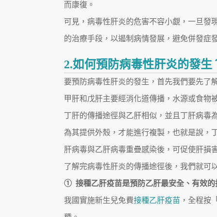
而康復。
可見，病毒性肝炎的危害不容小覷，一旦發
的治療手段，以遏制病情發展，避免併發症
2.如何預防病毒性肝炎的發生
要預防病毒性肝炎的發生，首先我們要先了
甲肝和戊肝主要經消化道傳播，水源或食物
丁肝的傳播途徑與乙肝相似，並且丁肝病毒為
為其提供外殼，才能進行複製，也就是說，
肝病毒與乙肝病毒重疊感染後，可促使肝損
了解完病毒性肝炎的傳播途徑後，我們就可
① 接種乙肝疫苗是預防乙肝最安全、有效的
我國實施新生兒免費
接種乙肝疫苗
，全程按「