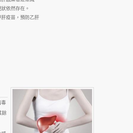
現狀依然存在。
甲肝疫苗，預防乙肝
病毒
其餘