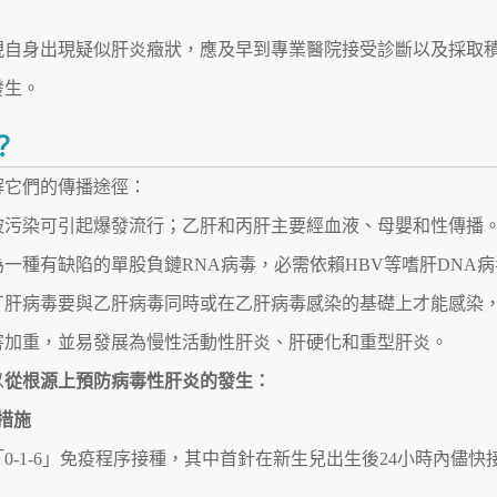
現自身出現疑似肝炎癥狀，應及早到專業醫院接受診斷以及採取
發生。
？
解它們的傳播途徑：
被污染可引起爆發流行；乙肝和丙肝主要經血液、母嬰和性傳播
一種有缺陷的單股負鏈RNA病毒，必需依賴HBV等嗜肝DNA病
丁肝病毒要與乙肝病毒同時或在乙肝病毒感染的基礎上才能感染
害加重，並易發展為慢性活動性肝炎、肝硬化和重型肝炎。
以
從根源上預防病毒性肝炎的發生：
措施
0-1-6」免疫程序接種，其中首針在新生兒出生後24小時內儘快