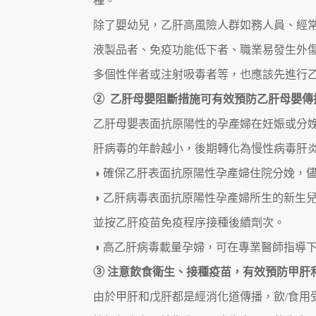
種。
除了嬰幼兒，乙肝高風險人群如務人員、經
液製品者、免疫功能低下者、職業易發生外
多個性伴者或注射吸毒者等，也應該先進行
② 乙肝母嬰阻斷措施可有效預防乙肝母嬰傳
乙肝母嬰表面抗原陽性的孕產婦在妊娠或分
肝病毒的年齡越小，後期轉化為慢性病毒肝
◑ 確保乙肝表面抗原陽性孕產婦住院分娩，
◑ 乙肝病毒表面抗原陽性孕產婦所生的新生
並按乙肝疫苗免疫程序接種後續劑次。
◑ 高乙肝病毒載量孕婦，可在專業醫師指導
③ 注意飲食衛生、接種疫苗，有效預防甲肝
由於甲肝和戊肝都是經消化道傳播，飲/食用