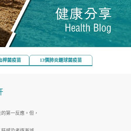
血桿菌疫苗
13價肺炎鏈球菌疫苗
肝
炎的第一反應。但，
乙肝感染者逐漸減