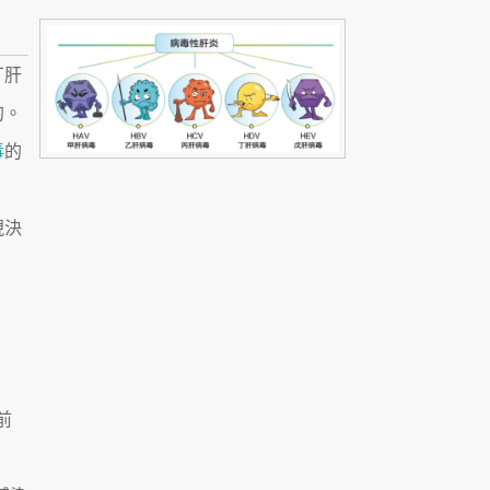
丁肝
的。
毒
的
現決
前