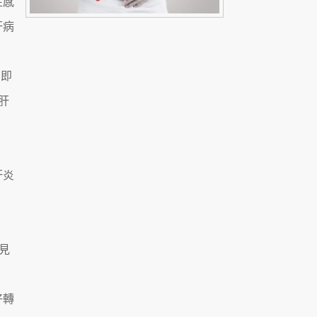
性感
肝病
，即
肝
肝炎
見
好轉