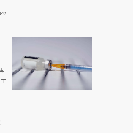
積極
。
毒
，丁
接