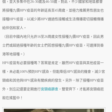
個，並大多集中在26-30歲及46-50歲，對此，不少國家和地區都會
將接種九價HPV疫苗的年齡延長至45周歲，並極力推薦男性朋友也
接種HPV疫苗，以減少將HPV通過性接觸或生活傳播密切接觸傳播
給伴侶和家人。
（目前中國內地只允許16至26周歲女性接種九價HPV疫苗，因此男
士們或超過接種年齡的女士們若想接種九價HPV疫苗，可選擇到香
港等地接種。）
HPV疫苗有必要接種嗎？答案是肯定，雖然HPV疫苗與其他疫苗一
樣，未必能100%預防HPV感染，但能降低HPV感染的機會，減少宮
頸癌和其他與HPV感染有關疾病的發生。另外，除了接種HPV疫苗
外，別忘記還要定期進行
宮頸癌篩查
，雙管齊下，才能將宮頸癌扼
殺在搖籃中！