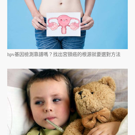
hpv基因檢測靠譜嗎？找出宮頸癌的根源就要選對方法