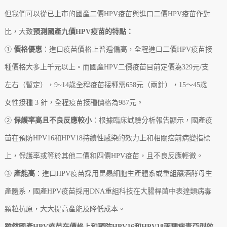
但我們可以從已上市的國產二價HPV疫苗與進口二價HPV疫苗作對
比，大致
預測國產九價HPV疫苗的特點：
①
價格優惠
：進口疫苗價格上普遍偏高，全程進口二價HPV疫苗接
種價格大多上千元以上。而國產HPV二價疫苗目前定價為329元/支
左右（暫定），9~14歲全程疫苗接種需658元（兩針），15～45歲
女性接種 3 針，全程疫苗接種價格為987元。
②
保護率高且不良反應較小
：根據臨床試驗分析報告顯示，國產疫
苗在預防HPV16和HPV18持續性感染的效力上和相關癌前病變指標
上，保護率或等於其他二價和四價HPV疫苗，且不良反應輕微。
③
產能高
：進口HPV疫苗採用昆蟲細胞生產體系或重組釀酒酵母生
產體系，國產HPV疫苗採用DNA重組科技在大腸桿菌中表達類病毒
顆粒抗原，大大提高產能及降低成本。
雖然國產HPV疫苗在價格上和預防HPV16和HPV18兩種病毒亞型效