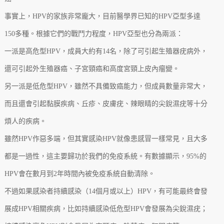
事實上，HPV的家族非常龐大，目前醫學界已知的HPV亞型多達
150多種。根據它們的戰鬥力程度，HPV亞型也分為兩派：
一派是高危型HPV，成員大約有14名，除了可引起生殖器疣病外，
還可引起外生殖器癌、子宮頸癌和高度宮頸上皮內瘤變。
另一派是低危型HPV，雖然不具備致癌能力，但成員數量非常大，
而且還會引起黏膜疾病、丘疹、皮膚疣、辣眼睛的尖銳濕疣等十分
煩人的疾病。
雖然HPV作惡多端，但其實感染HPV就像患感冒一樣常見，且大多
都是一過性，這主要歸功於我們的免疫系統。有數據顯示，95%的
HPV會在數月到2年時間內被免疫系統自動清除。
不過如果感染者持續感染（14個月或以上）HPV，有可能最終會發
展成HPV相關疾病，比如持續感染低危型HPV會發展為尖銳濕疣；