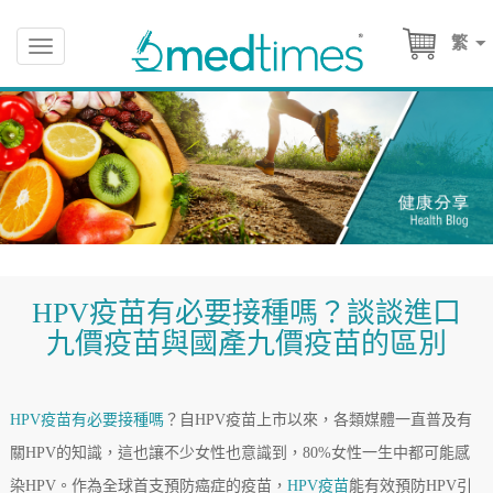
繁
Toggle
navigation
HPV疫苗有必要接種嗎？談談進口
九價疫苗與國產九價疫苗的區別
HPV疫苗有必要接種嗎
？自HPV疫苗上市以來，各類媒體一直普及有
關HPV的知識，這也讓不少女性也意識到，80%女性一生中都可能感
染HPV。作為全球首支預防癌症的疫苗，
HPV疫苗
能有效預防HPV引