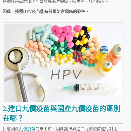
持續感染高危HPV則會發展為宮頸癌、陰莖癌、肛門癌等。
因此，接種HPV疫苗能有效預防宮頸癌的發生。
2.進口九價疫苗與國產九價疫苗的區別
在哪？
目前國產
九價疫苗
尚未上市，因此無法與進口九價疫苗進行對比。