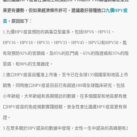
果更有優勢，但如果經濟條件許可，建議最好接種進口
九價HPV疫
苗
，原因如下：
1.九價HPV疫苗預防的病毒亞型最多，包括HPV6、HPV11、
HPV16、HPV18、HPV31、HPV33、HPV45、HPV52和HPV58，能
有效預防92%的宮頸癌，及85%的肛門癌、65%的陰道癌和35%的陰
莖癌，和90%的生殖器疣。
2.進口HPV疫苗自獲准上市後，至今已在全球135個國家和地區上市
銷售，同時進口HPV疫苗目前已有超過180項全球臨床研究，包括
小年齡組、大年齡組和長期隨訪的數據，在多個國家和地區都有進
口HPV疫苗的免疫規劃實踐經驗，安全性會比國產HPV疫苗更有保
證。
3.在眾多關於HPV感染的數據中發現，女性一生中感染的高峰期有2