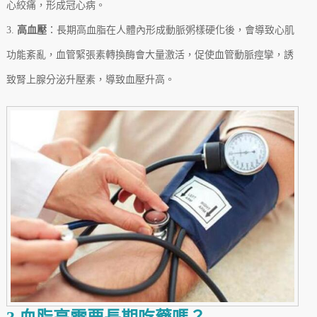
心絞痛，形成冠心病。
3.
高血壓
：長期高血脂在人體內形成動脈粥樣硬化後，會導致心肌
功能紊亂，血管緊張素轉換酶會大量激活，促使血管動脈痙攣，誘
致腎上腺分泌升壓素，導致血壓升高。