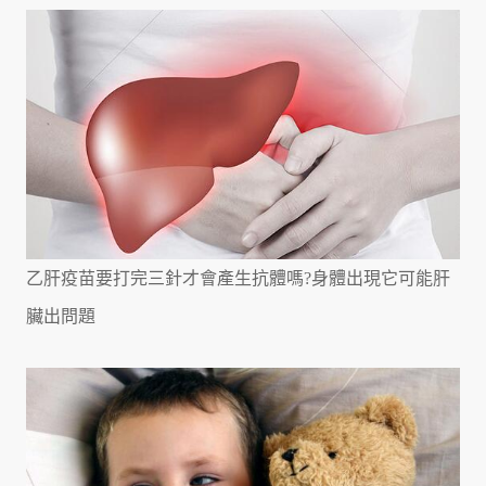
乙肝疫苗要打完三針才會產生抗體嗎?身體出現它可能肝
臟出問題