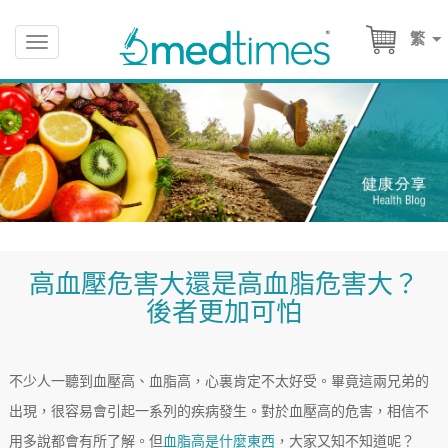
繁
Toggle
navigation
高血壓危害大還是高血脂危害大？
後者更加可怕
不少人一聽到血壓高、血脂高，心裏肯定不太好受。畢竟這兩兄弟的
出現，很容易會引起一系列的疾病發生。對於血壓高的危害，相信不
用多說都會有所了解。但
血脂高是什麼東西
，大家又知不知道呢？