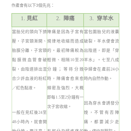
作產會有以下3個先兆：
1.
見紅
2.
陣痛
3.
穿羊水
當胎兒的頭向下擠
陣痛是因為子宮有
當包圍胎兒的液囊
壓，子宮頸漸開、
規律地收縮而造成
破裂，羊水便會流
胎膜分離，子宮頸
的。最初陣痛較為
出陰道，即是「穿
黏膜微血管會破
輕微、相隔
10
至
20
羊水」。
七至八成
裂，由陰道排出混
分鐘；等待分娩
孕婦會在產前
24
小
合少許血液的粉紅
時，陣痛會愈來愈
時內自然作動。
／紅色黏液。
頻密及強烈，大概
即每
1.5
至
2
分鐘有一
因為穿水會誘發分
次子宮收縮。
一般在見紅後
24
至
娩，不管有否陣
48
小時內，就會開
痛，都要減少走