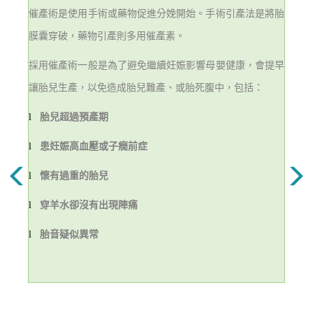
催產術是使用手術或藥物促進分娩開始。手術引產法是將胎
膜囊穿破，藥物引產則多用催產素。
採用催產術一般是為了避免繼續妊娠影響母嬰健康，會提早
讓胎兒生產，以免造成胎兒難產、或胎死腹中，包括：
l
胎兒超過預產期
l
患妊娠高血壓或子癇前症
l
懷有過重的胎兒
l
穿羊水卻沒有出現陣痛
l
胎音疑似異常