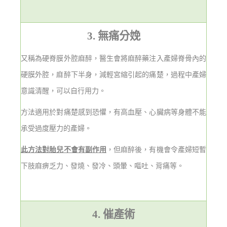
3. 無痛分娩
又稱為硬脊膜外腔麻醉，醫生會將麻醉藥注入產婦脊骨內的
硬膜外腔，麻醉下半身，減輕宮縮引起的痛楚，過程中產婦
意識清醒，可以自行用力。
方法適用於對痛楚感到恐懼，有高血壓、心臟病等身體不能
承受過度壓力的產婦。
此方法對胎兒不會有副作用
，但麻醉後，有機會令產婦短暫
下肢麻痹乏力、發燒、發冷、頭暈、嘔吐、背痛等。
4. 催產術