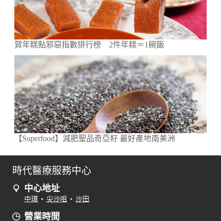
賀年糕點邪惡指數排行榜 2件年糕＝1碗飯
【Superfood】減肥聖品奇亞籽 最好產地南美洲
時代醫療服務中心
中心地址
中環
•
尖沙咀
•
沙田
營業時間