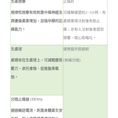
生產按摩
止痛針
規律性按摩有效刺激中樞神經及
可緩解痛楚約
2~3
小時。有
周邊催產素增加，加強孕婦的忍
產婦覺得注射後有助止
痛能力。
痛；亦有人注射後會感到
頭暈、噁心和嘔吐。
生產球
硬脊膜外腔麻醉
產婦坐在生產球上，可減輕腰背
(
無痛分娩
)
壓力、承托會陰、促進盤骨鬆
弛。
分娩止痛器
(TENS)
通過輸送電流，刺激身體產生安