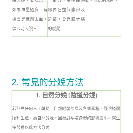
始分娩。要注意：
有部分孕婦疼痛的
動，儘快到醫院。
如果血量過多，有
部位在整個腹部及
機會是產前出血，
背部，會有腰骨痛
須即時入院。
的感覺。
2. 常見的分娩方法
1. 自然分娩
(
陰道分娩
)
若無需任何人工輔助，自然經歷陣痛及各個產程，經陰道而
順利生產，為自然分娩。因為對孕婦身體的影響最小，醫生
多鼓勵以此方法分娩。