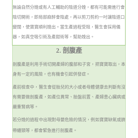
無論自然分娩或有人工輔助的陰道分娩，都有可能需進行會
陰切開術，即局部麻醉會陰處，再以剪刀剪約一吋讓陰道口
變闊，使寶寶順利娩出。當生產過程受阻，醫生會採用儀
器，如真空吸引術及產鉗術等，幫助娩出。
2. 剖腹產
剖腹產是利用手術切開產婦的腹部和子宮，把寶寶取出，本
身有一定的風險，也有機會引起併發症。
產前檢查中，醫生會從胎兒的大小或者母體健康去判斷有沒
有需要做剖腹產，如產位異常、胎盤前置、產婦患心臟病或
嚴重腎病等。
若分娩的過程中出現對母嬰危險的情況，例如寶寶缺氧或臍
帶纏頸等，都會緊急進行剖腹產。