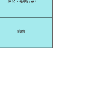
（易怒、衝動行為）
癲癇