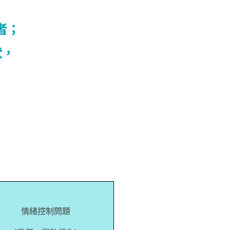
者；
狀，
情緒控制問題