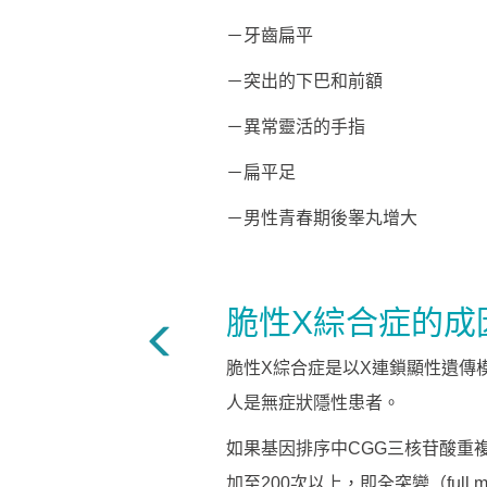
－牙齒扁平
－突出的下巴和前額
－異常靈活的手指
－扁平足
－男性青春期後睾丸增大
脆性X綜合症的成
脆性X綜合症是以X連鎖顯性遺傳模
人是無症狀隱性患者。
如果基因排序中CGG三核苷酸重複
加至200次以上，
即全突變（full m