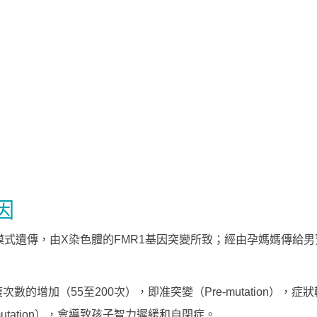
因
式遺傳，由X染色體的FMR1基因突變所致；經由孕媽媽傳給男寶寶
次數的增加（55至200次），
即准突變（Pre-mutation），
utation），
會導致孩子智力遲緩和自閉症。