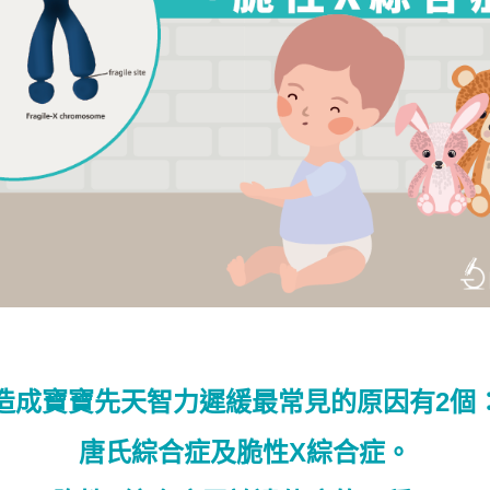
造成寶寶先天智力遲緩最常見的原因有2個
唐氏綜合症及脆性X綜合症。