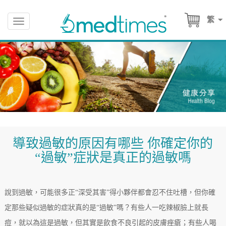
繁
Toggle
navigation
導致過敏的原因有哪些 你確定你的
“過敏”症狀是真正的過敏嗎
說到過敏，可能很多正“深受其害”得小夥伴都會忍不住吐槽，但你確
定那些疑似過敏的症狀真的是“過敏”嗎？有些人一吃辣椒臉上就長
痘，就以為這是過敏，但其實是飲食不良引起的皮膚痤瘡；有些人喝