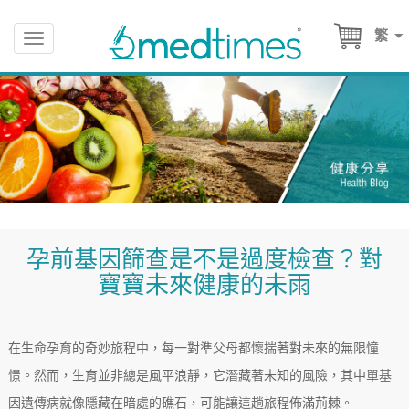
繁
Toggle
navigation
孕前基因篩查是不是過度檢查？對
寶寶未來健康的未雨
在生命孕育的奇妙旅程中，每一對準父母都懷揣著對未來的無限憧
憬。然而，生育並非總是風平浪靜，它潛藏著未知的風險，其中單基
因遺傳病就像隱藏在暗處的礁石，可能讓這趟旅程佈滿荊棘。