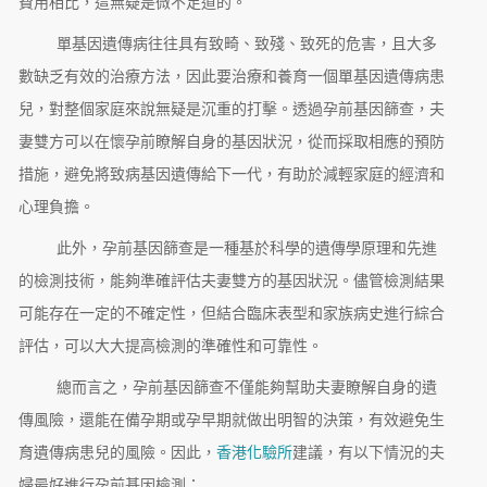
費用相比，這無疑是微不足道的。
單基因遺傳病往往具有致畸、致殘、致死的危害，且大多
數缺乏有效的治療方法，因此要治療和養育一個單基因遺傳病患
兒，對整個家庭來說無疑是沉重的打擊。透過孕前基因篩查，夫
妻雙方可以在懷孕前瞭解自身的基因狀況，從而採取相應的預防
措施，避免將致病基因遺傳給下一代，有助於減輕家庭的經濟和
心理負擔。
此外，孕前基因篩查是一種基於科學的遺傳學原理和先進
的檢測技術，能夠準確評估夫妻雙方的基因狀況。儘管檢測結果
可能存在一定的不確定性，但結合臨床表型和家族病史進行綜合
評估，可以大大提高檢測的準確性和可靠性。
總而言之，孕前基因篩查不僅能夠幫助夫妻瞭解自身的遺
傳風險，還能在備孕期或孕早期就做出明智的決策，有效避免生
育遺傳病患兒的風險。因此，
香港化驗所
建議，有以下情況的夫
婦最好進行孕前基因檢測：