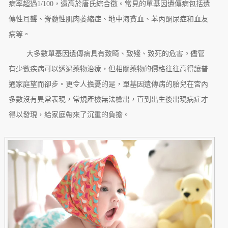
病率超過1/100，遠高於唐氏綜合徵。常見的單基因遺傳病包括遺
傳性耳聾、脊髓性肌肉萎縮症、地中海貧血、苯丙酮尿症和血友
病等。
大多數單基因遺傳病具有致畸、致殘、致死的危害。儘管
有少數疾病可以透過藥物治療，但相關藥物的價格往往高得讓普
通家庭望而卻步。更令人擔憂的是，單基因遺傳病的胎兒在宮內
多數沒有異常表現，常規產檢無法檢出，直到出生後出現病症才
得以發現，給家庭帶來了沉重的負擔。